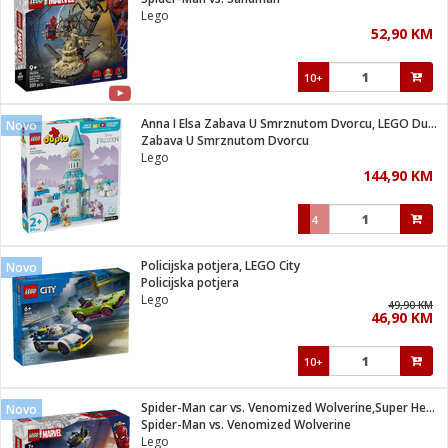
suđa
Lego
52,90 KM
e
10+
i
ja
Anna I Elsa Zabava U Smrznutom Dvorcu, LEGO Duplo
Novo
Zabava U Smrznutom Dvorcu
Lego
veša
144,90 KM
plažu
 veša
eša/Sušilica
4
/kamp tuš
bil
Policijska potjera, LEGO City
Novo
Policijska potjera
Lego
49,90 KM
ga / Zdravlje
46,90 KM
10+
i za kosu
za brijanje
Spider-Man car vs. Venomized Wolverine,Super Heroes Marvel
Novo
Spider-Man vs. Venomized Wolverine
Lego