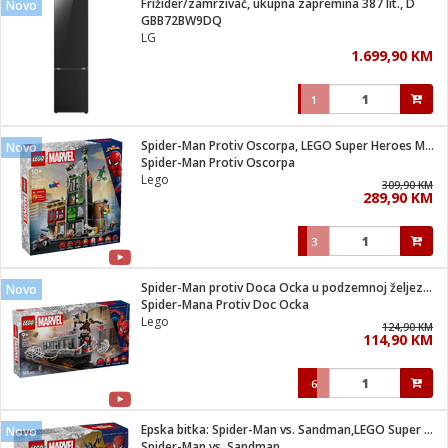
Frižider/zamrzivač, ukupna zapremina 387 lit., D
Novo
 Smartphone
čvrsto gorivo
GBB72BW9DQ
iPhone
je
LG
1.699,90 KM
a
pretvaraći
če
pis
ice/ostalo
1
i
dodaci
na metar
/čistače
i
hinjski pribor
Spider-Man Protiv Oscorpa, LEGO Super Heroes Marvel
Novo
Spider-Man Protiv Oscorpa
aći/pribor
Lego
309,90 KM
i
289,90 KM
mari i kutije
taći/pribor
3
je
Zabava
ika
/osigurači
Spider-Man protiv Doca Ocka u podzemnoj željeznici
Novo
Spider-Mana Protiv Doc Ocka
Lego
 noževe
124,90 KM
114,90 KM
a
e
Exterijer
witch
6
itch 2
i/ Vitrine
Epska bitka: Spider-Man vs. Sandman,LEGO Super Heroes Marvel
Novo
Spider-Man vs. Sandman