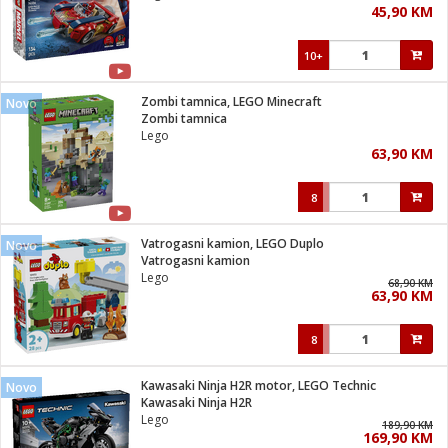
45,90 KM
i
10+
Zombi tamnica, LEGO Minecraft
Novo
Zombi tamnica
Lego
63,90 KM
8
Vatrogasni kamion, LEGO Duplo
Novo
Vatrogasni kamion
Lego
68,90 KM
63,90 KM
8
Kawasaki Ninja H2R motor, LEGO Technic
Novo
Kawasaki Ninja H2R
Lego
189,90 KM
169,90 KM