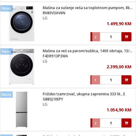
Mašina za sušenje veša sa toplotnom pumpom, 8kg, D
Novo
 hrane
t
RH80V3AV6N
i
 dom
LG
lušalice
ji i oprema
1.499,90 KM
ki aparati
i
 stanice
2
A-100
ik
 pohrana
aciju
je
Mašina za veš sa parom/sušilica, 1400 obrtaja, 13/7 kg, D
Novo
e
F4DR913P3WA
glodare
e namjene
eđaje
 oprema
električne brave
LG
ije
odaci
2.399,00 KM
te
erije
etar
rtphone
i
1
je mesa
e
e
i program
Frižider/zamrzivač, ukupna zapremina 333 lit., E
hone
Novo
trošni materijal
i zraka
GBBSJ10EPY
anje
am
er
LG
prema
o kafu
let
ram
1.054,90 KM
l
oprema
spenzer
nderi
2
 Čistači
čnice
ene
sat
kupatilo