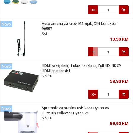
10+
Auto antena za krov, M5 vijak, DIN konektor
Novo
90557
SAL
13,90 KM
5
HDMI razdjelnik, 1 ulaz - 4 izlaza, Full HD, HDCP
Novo
HDMI splitter 4/1
NN-Su
59,90 KM
10+
Spremnik za prašinu usisivača Dyson V6
Novo
Dust Bin Collector Dyson V6
NN-Su
59,90 KM