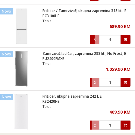
Frižider / Zamrzivač, ukupna zapremina 315 lit., E
Novo
RC3100HE
Tesla
689,90 KM
5
Zamrzivač ladičar, zapremina 238 lit., No Frost, E
Novo
RU2400FMXE
Tesla
1.059,90 KM
2
Frižider, ukupna zapremina 242 l, E
Novo
RS2420HE
Tesla
469,90 KM
2