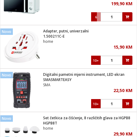
199,90 KM
i
6
Adapter, putni, univerzalni
Novo
1.500211C-E
home
15,90 KM
10+
Digitalni pametni mjerni instrument, LED ekran
Novo
SMASMARTEASY
SMA
22,50 KM
10+
Set četkica za čišćenje, 8 različitih glava za HGPB8
Novo
HGPB8T
home
29,90 KM