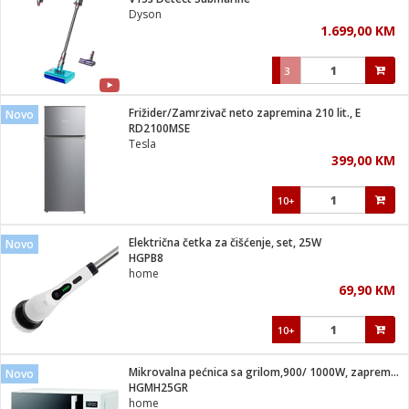
suđa
Dyson
1.699,00 KM
e
3
i
ja
Frižider/Zamrzivač neto zapremina 210 lit., E
Novo
RD2100MSE
Tesla
veša
399,00 KM
plažu
 veša
eša/Sušilica
10+
/kamp tuš
bil
Električna četka za čišćenje, set, 25W
Novo
HGPB8
home
ga / Zdravlje
69,90 KM
10+
i za kosu
za brijanje
Mikrovalna pećnica sa grilom,900/ 1000W, zapremina 25 lit.
Novo
HGMH25GR
home