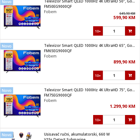
Televizor Smart QLED 1000Hz 4K UltraHD 50", Google TV
Novo
 Smartphone
čvrsto gorivo
FM50EG9000QF
iPhone
je
Fobem
649,90 KM
599,90 KM
a
pretvaraći
če
pis
ice/ostalo
10+
i
dodaci
na metar
/čistače
i
hinjski pribor
Televizor Smart QLED 1000Hz 4K UltraHD 65", Google TV
Novo
FM65EG9000QF
aći/pribor
Fobem
i
899,90 KM
mari i kutije
taći/pribor
10+
je
Zabava
ika
/osigurači
Televizor Smart QLED 1000Hz 4K UltraHD 75", Google TV
Novo
FM75EG9000QF
Fobem
 noževe
1.299,90 KM
a
e
Exterijer
witch
10+
itch 2
i/ Vitrine
Usisavač ručni, akumulatorski, 660 W
Novo
V15s Detect Submarine