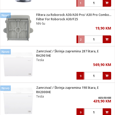
1
Filtera za Roborock A30/A30 Pro/ A30 Pro Combo/ F25/F25 ACE
Novo
Fiilter For Roborock A30/F25
NN-Su
19,90 KM
2
Zamrzivač / Škrinja zapremina 287 litara, E
Novo
RH2901HE
Tesla
569,90 KM
9
Zamrzivač / Škrinja zapremina 198 litara, E
Novo
RH2000HE
Tesla
469,90 KM
439,90 KM
9