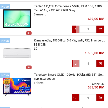
Tablet 11",CPU Octa Core 2.5GHz, RAM 6GB, 128GB, 7040mAh
Novo
 hrane
t
Tab A11+; X230 6/128GB Gray
i
 dom
Samsung
lušalice
ji i oprema
499,00 KM
ki aparati
i
 stanice
5
A-100
ik
 pohrana
aciju
je
Klima uređaj, 18000Btu, 5.0 kW, WiFi, R32, Inverter, A++/A+
Novo
e
EZ18CSN
glodare
e namjene
eđaje
 oprema
električne brave
LG
ije
odaci
1.699,00 KM
te
erije
etar
rtphone
i
2
je mesa
e
e
i program
Televizor Smart QLED 1000Hz 4K UltraHD 55", Google TV
hone
Novo
trošni materijal
i zraka
FM55EG9000QF
anje
am
er
Fobem
prema
699,90 KM
o kafu
let
ram
659,90 KM
l
oprema
spenzer
nderi
10+
 Čistači
čnice
ene
sat
kupatilo