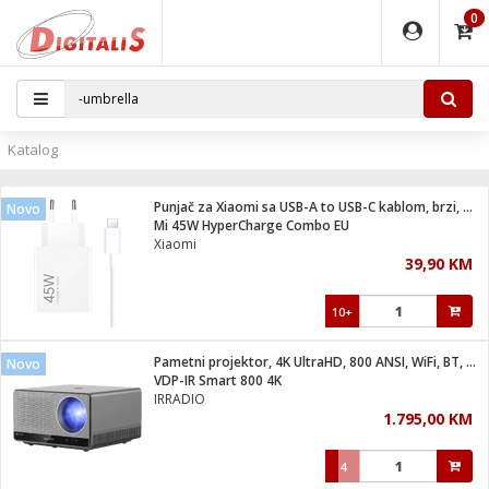
0
EĐAJI
PARATI
TI
IJA
i oprema
uređaji
ka
rane
i pribor
r - Analogija
Katalog
 BULLET
čni)
i
G9 / G4
- DOME
Punjač za Xiaomi sa USB-A to USB-C kablom, brzi, 45W
Novo
ževi
XVR
laptop
ijal
Mi 45W HyperCharge Combo EU
lsku
tiljke
dzor
nari
Xiaomi
39,90 KM
a svjetla
r
deo
r - IP
je
essional
lati i pribor
10+
ere
ači
x
a grla
čnici
Pametni projektor, 4K UltraHD, 800 ANSI, WiFi, BT, Android
Novo
e
S2
jenje
VDP-IR Smart 800 4K
IRRADIO
 C
ribor
li
1.795,00 KM
ndroid
blet ...
a IP kamere
e
zor- IP
4
jeći