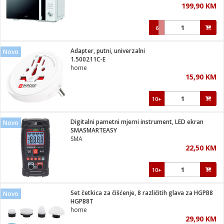
199,90 KM
i
6
Adapter, putni, univerzalni
Novo
1.500211C-E
home
15,90 KM
10+
Digitalni pametni mjerni instrument, LED ekran
Novo
SMASMARTEASY
SMA
22,50 KM
10+
Set četkica za čišćenje, 8 različitih glava za HGPB8
Novo
HGPB8T
home
29,90 KM