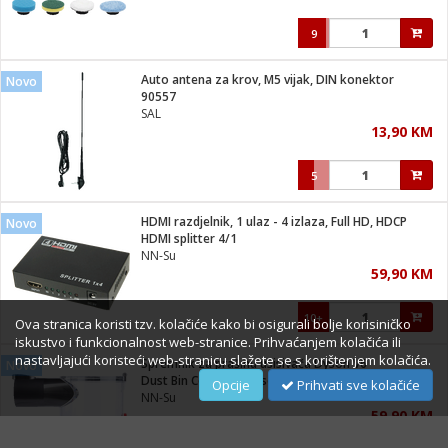
9
Auto antena za krov, M5 vijak, DIN konektor
Novo
90557
SAL
13,90 KM
5
HDMI razdjelnik, 1 ulaz - 4 izlaza, Full HD, HDCP
Novo
HDMI splitter 4/1
NN-Su
59,90 KM
10+
Ova stranica koristi tzv. kolačiće kako bi osigurali bolje korisiničko
iskustvo i funkcionalnost web-stranice. Prihvaćanjem kolačića ili
nastavljajući koristeći web-stranicu slažete se s korištenjem kolačića.
Spremnik za prašinu usisivača Dyson V6
Novo
Dust Bin Collector Dyson V6
Opcije
Prihvati sve kolačiće
NN-Su
59,90 KM