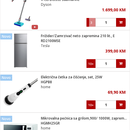
suđa
Dyson
1.699,00 KM
e
3
i
ja
Frižider/Zamrzivač neto zapremina 210 lit., E
Novo
RD2100MSE
Tesla
veša
399,00 KM
plažu
 veša
eša/Sušilica
10+
/kamp tuš
bil
Električna četka za čišćenje, set, 25W
Novo
HGPB8
home
ga / Zdravlje
69,90 KM
10+
i za kosu
za brijanje
Mikrovalna pećnica sa grilom,900/ 1000W, zapremina 25 lit.
Novo
HGMH25GR
home