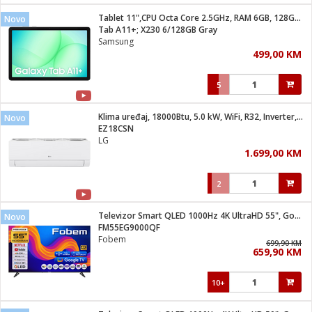
Tablet 11",CPU Octa Core 2.5GHz, RAM 6GB, 128GB, 7040mAh
Novo
 hrane
t
Tab A11+; X230 6/128GB Gray
i
 dom
Samsung
lušalice
ji i oprema
499,00 KM
ki aparati
i
 stanice
5
A-100
ik
 pohrana
aciju
je
Klima uređaj, 18000Btu, 5.0 kW, WiFi, R32, Inverter, A++/A+
Novo
e
EZ18CSN
glodare
e namjene
eđaje
 oprema
električne brave
LG
ije
odaci
1.699,00 KM
te
erije
etar
rtphone
i
2
je mesa
e
e
i program
Televizor Smart QLED 1000Hz 4K UltraHD 55", Google TV
hone
Novo
trošni materijal
i zraka
FM55EG9000QF
anje
am
er
Fobem
prema
699,90 KM
o kafu
let
ram
659,90 KM
l
oprema
spenzer
nderi
10+
 Čistači
čnice
ene
sat
kupatilo