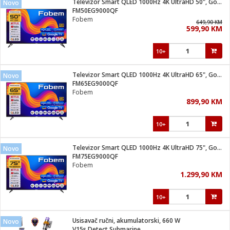
Televizor Smart QLED 1000Hz 4K UltraHD 50", Google TV
Novo
 Smartphone
čvrsto gorivo
FM50EG9000QF
iPhone
je
Fobem
649,90 KM
599,90 KM
a
pretvaraći
če
pis
ice/ostalo
10+
i
dodaci
na metar
/čistače
i
hinjski pribor
Televizor Smart QLED 1000Hz 4K UltraHD 65", Google TV
Novo
FM65EG9000QF
aći/pribor
Fobem
i
899,90 KM
mari i kutije
taći/pribor
10+
je
Zabava
ika
/osigurači
Televizor Smart QLED 1000Hz 4K UltraHD 75", Google TV
Novo
FM75EG9000QF
Fobem
 noževe
1.299,90 KM
a
e
Exterijer
witch
10+
itch 2
i/ Vitrine
Usisavač ručni, akumulatorski, 660 W
Novo
V15s Detect Submarine