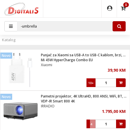
0
EĐAJI
PARATI
TI
IJA
i oprema
uređaji
ka
rane
i pribor
r - Analogija
Katalog
 BULLET
čni)
i
G9 / G4
- DOME
Punjač za Xiaomi sa USB-A to USB-C kablom, brzi, 45W
Novo
ževi
XVR
laptop
ijal
Mi 45W HyperCharge Combo EU
lsku
tiljke
dzor
nari
Xiaomi
39,90 KM
a svjetla
r
deo
r - IP
je
essional
lati i pribor
10+
ere
ači
x
a grla
čnici
Pametni projektor, 4K UltraHD, 800 ANSI, WiFi, BT, Android
Novo
e
S2
jenje
VDP-IR Smart 800 4K
IRRADIO
 C
ribor
li
1.795,00 KM
ndroid
blet ...
a IP kamere
e
zor- IP
4
jeći