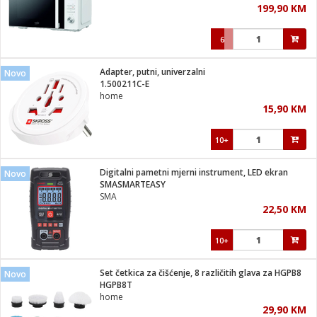
199,90 KM
i
6
Adapter, putni, univerzalni
Novo
1.500211C-E
home
15,90 KM
10+
Digitalni pametni mjerni instrument, LED ekran
Novo
SMASMARTEASY
SMA
22,50 KM
10+
Set četkica za čišćenje, 8 različitih glava za HGPB8
Novo
HGPB8T
home
29,90 KM