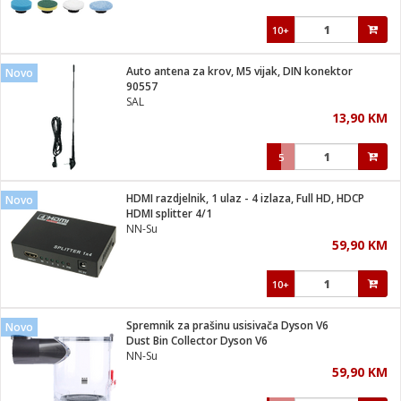
10+
Auto antena za krov, M5 vijak, DIN konektor
Novo
90557
SAL
13,90 KM
5
HDMI razdjelnik, 1 ulaz - 4 izlaza, Full HD, HDCP
Novo
HDMI splitter 4/1
NN-Su
59,90 KM
10+
Spremnik za prašinu usisivača Dyson V6
Novo
Dust Bin Collector Dyson V6
NN-Su
59,90 KM