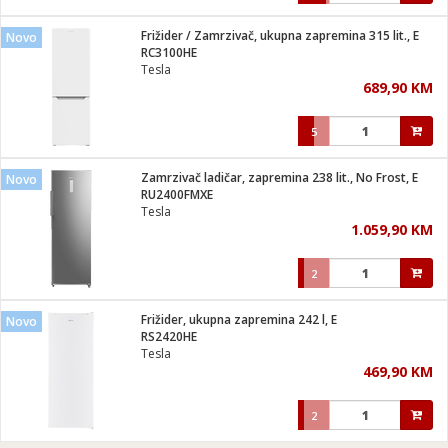
Frižider / Zamrzivač, ukupna zapremina 315 lit., E
Novo
RC3100HE
Tesla
689,90 KM
5
Zamrzivač ladičar, zapremina 238 lit., No Frost, E
Novo
RU2400FMXE
Tesla
1.059,90 KM
2
Frižider, ukupna zapremina 242 l, E
Novo
RS2420HE
Tesla
469,90 KM
2