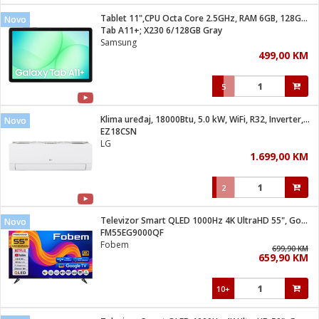
Tablet 11",CPU Octa Core 2.5GHz, RAM 6GB, 128GB, 7040mAh
Novo
 hrane
t
Tab A11+; X230 6/128GB Gray
i
 dom
Samsung
lušalice
ji i oprema
499,00 KM
ki aparati
i
 stanice
5
A-100
ik
 pohrana
aciju
je
Klima uređaj, 18000Btu, 5.0 kW, WiFi, R32, Inverter, A++/A+
Novo
e
EZ18CSN
glodare
e namjene
eđaje
 oprema
električne brave
LG
ije
odaci
1.699,00 KM
te
erije
etar
rtphone
i
2
je mesa
e
e
i program
Televizor Smart QLED 1000Hz 4K UltraHD 55", Google TV
hone
Novo
trošni materijal
i zraka
FM55EG9000QF
anje
am
er
Fobem
prema
699,90 KM
o kafu
let
ram
659,90 KM
l
oprema
spenzer
nderi
10+
 Čistači
čnice
ene
sat
kupatilo