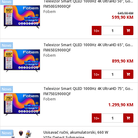
Televizor Smart QLED 1000Hz 4K UltraHD 50", Google TV
Novo
 Smartphone
čvrsto gorivo
FM50EG9000QF
iPhone
je
Fobem
649,90 KM
599,90 KM
a
pretvaraći
če
pis
ice/ostalo
10+
i
dodaci
na metar
/čistače
i
hinjski pribor
Televizor Smart QLED 1000Hz 4K UltraHD 65", Google TV
Novo
FM65EG9000QF
aći/pribor
Fobem
i
899,90 KM
mari i kutije
taći/pribor
10+
je
Zabava
ika
/osigurači
Televizor Smart QLED 1000Hz 4K UltraHD 75", Google TV
Novo
FM75EG9000QF
Fobem
 noževe
1.299,90 KM
a
e
Exterijer
witch
10+
itch 2
i/ Vitrine
Usisavač ručni, akumulatorski, 660 W
Novo
V15s Detect Submarine