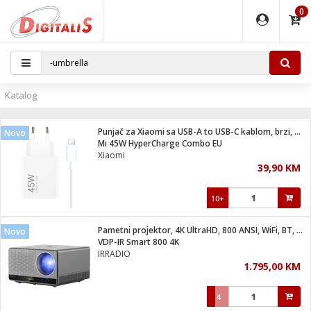
0
EĐAJI
PARATI
TI
IJA
i oprema
uređaji
ka
rane
i pribor
r - Analogija
Katalog
 BULLET
čni)
i
G9 / G4
- DOME
Punjač za Xiaomi sa USB-A to USB-C kablom, brzi, 45W
Novo
ževi
XVR
laptop
ijal
Mi 45W HyperCharge Combo EU
lsku
tiljke
dzor
nari
Xiaomi
39,90 KM
a svjetla
r
deo
r - IP
je
essional
lati i pribor
10+
ere
ači
x
a grla
čnici
Pametni projektor, 4K UltraHD, 800 ANSI, WiFi, BT, Android
Novo
e
S2
jenje
VDP-IR Smart 800 4K
IRRADIO
 C
ribor
li
1.795,00 KM
ndroid
blet ...
a IP kamere
e
zor- IP
4
jeći