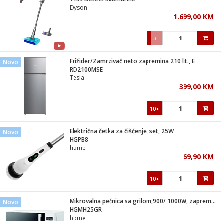
suđa
Dyson
1.699,00 KM
e
3
i
ja
Frižider/Zamrzivač neto zapremina 210 lit., E
Novo
RD2100MSE
Tesla
veša
399,00 KM
plažu
 veša
eša/Sušilica
10+
/kamp tuš
bil
Električna četka za čišćenje, set, 25W
Novo
HGPB8
home
ga / Zdravlje
69,90 KM
10+
i za kosu
za brijanje
Mikrovalna pećnica sa grilom,900/ 1000W, zapremina 25 lit.
Novo
HGMH25GR
home