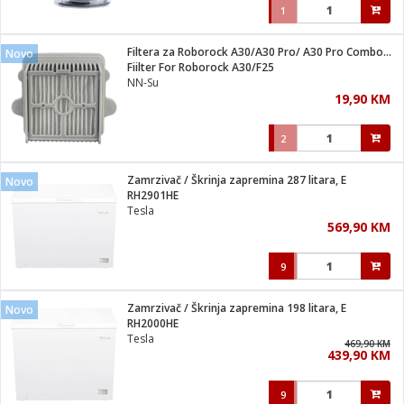
1
Filtera za Roborock A30/A30 Pro/ A30 Pro Combo/ F25/F25 ACE
Novo
Fiilter For Roborock A30/F25
NN-Su
19,90 KM
2
Zamrzivač / Škrinja zapremina 287 litara, E
Novo
RH2901HE
Tesla
569,90 KM
9
Zamrzivač / Škrinja zapremina 198 litara, E
Novo
RH2000HE
Tesla
469,90 KM
439,90 KM
9