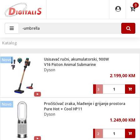
0
EĐAJI
PARATI
TI
IJA
i oprema
uređaji
ka
rane
i pribor
r - Analogija
Katalog
 BULLET
čni)
i
G9 / G4
- DOME
Usisavač ručni, akumulatorski, 900W
Novo
ževi
XVR
laptop
ijal
V16 Piston Animal Submarine
lsku
tiljke
dzor
nari
Dyson
2.199,00 KM
a svjetla
r
deo
r - IP
je
essional
lati i pribor
3
ere
ači
x
a grla
čnici
Pročišćivač zraka, hlađenje i grijanje prostora
Novo
e
S2
jenje
Pure Hot + Cool HP11
Dyson
 C
ribor
li
1.249,00 KM
ndroid
blet ...
a IP kamere
e
zor- IP
2
jeći