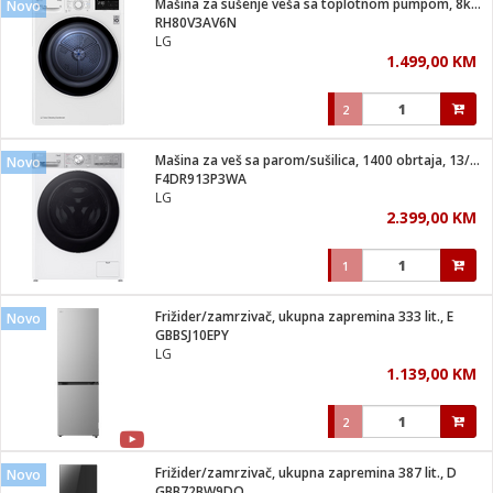
Mašina za sušenje veša sa toplotnom pumpom, 8kg, D
Novo
 Smartphone
čvrsto gorivo
RH80V3AV6N
iPhone
je
LG
1.499,00 KM
a
pretvaraći
če
pis
ice/ostalo
2
i
dodaci
na metar
/čistače
i
hinjski pribor
Mašina za veš sa parom/sušilica, 1400 obrtaja, 13/7 kg, D
Novo
F4DR913P3WA
aći/pribor
LG
i
2.399,00 KM
mari i kutije
taći/pribor
1
je
Zabava
ika
/osigurači
Frižider/zamrzivač, ukupna zapremina 333 lit., E
Novo
GBBSJ10EPY
LG
 noževe
1.139,00 KM
a
e
Exterijer
witch
2
itch 2
i/ Vitrine
Frižider/zamrzivač, ukupna zapremina 387 lit., D
Novo
GBB72BW9DQ