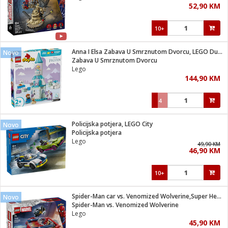
52,90 KM
i
10+
Anna I Elsa Zabava U Smrznutom Dvorcu, LEGO Duplo
Novo
Zabava U Smrznutom Dvorcu
Lego
144,90 KM
4
Policijska potjera, LEGO City
Novo
Policijska potjera
Lego
49,90 KM
46,90 KM
10+
Spider-Man car vs. Venomized Wolverine,Super Heroes Marvel
Novo
Spider-Man vs. Venomized Wolverine
Lego
45,90 KM