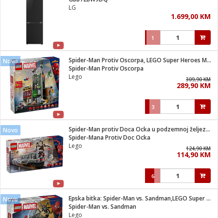
suđa
LG
1.699,00 KM
e
1
i
ja
Spider-Man Protiv Oscorpa, LEGO Super Heroes Marvel
Novo
Spider-Man Protiv Oscorpa
Lego
veša
309,90 KM
289,90 KM
plažu
 veša
eša/Sušilica
3
/kamp tuš
bil
Spider-Man protiv Doca Ocka u podzemnoj željeznici
Novo
Spider-Mana Protiv Doc Ocka
Lego
124,90 KM
ga / Zdravlje
114,90 KM
6
i za kosu
za brijanje
Epska bitka: Spider-Man vs. Sandman,LEGO Super Heroes Marvel
Novo
Spider-Man vs. Sandman
Lego