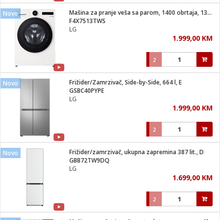
Mašina za pranje veša sa parom, 1400 obrtaja, 13kg, A
Novo
 hrane
t
F4X7513TWS
i
 dom
LG
lušalice
ji i oprema
1.999,00 KM
ki aparati
i
 stanice
2
A-100
ik
 pohrana
aciju
je
Frižider/Zamrzivač, Side-by-Side, 664 l, E
Novo
e
GSBC40PYPE
glodare
e namjene
eđaje
 oprema
električne brave
LG
ije
odaci
1.999,00 KM
te
erije
etar
rtphone
i
2
je mesa
e
e
i program
Frižider/zamrzivač, ukupna zapremina 387 lit., D
hone
Novo
trošni materijal
i zraka
GBB72TW9DQ
anje
am
er
LG
prema
o kafu
let
ram
1.699,00 KM
l
oprema
spenzer
nderi
2
 Čistači
čnice
ene
sat
kupatilo