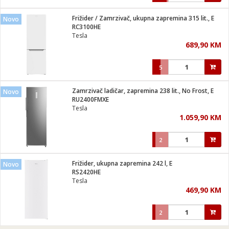
Frižider / Zamrzivač, ukupna zapremina 315 lit., E
Novo
RC3100HE
Tesla
689,90 KM
5
Zamrzivač ladičar, zapremina 238 lit., No Frost, E
Novo
RU2400FMXE
Tesla
1.059,90 KM
2
Frižider, ukupna zapremina 242 l, E
Novo
RS2420HE
Tesla
469,90 KM
2