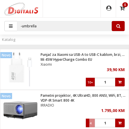
0
EĐAJI
PARATI
TI
IJA
i oprema
uređaji
ka
rane
i pribor
r - Analogija
Katalog
 BULLET
čni)
i
G9 / G4
- DOME
Punjač za Xiaomi sa USB-A to USB-C kablom, brzi, 45W
Novo
ževi
XVR
laptop
ijal
Mi 45W HyperCharge Combo EU
lsku
tiljke
dzor
nari
Xiaomi
39,90 KM
a svjetla
r
deo
r - IP
je
essional
lati i pribor
10+
ere
ači
x
a grla
čnici
Pametni projektor, 4K UltraHD, 800 ANSI, WiFi, BT, Android
Novo
e
S2
jenje
VDP-IR Smart 800 4K
IRRADIO
 C
ribor
li
1.795,00 KM
ndroid
blet ...
a IP kamere
e
zor- IP
4
jeći