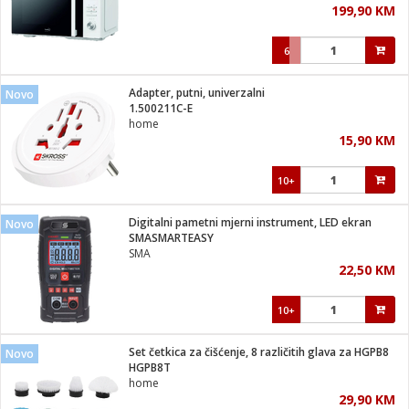
199,90 KM
i
6
Adapter, putni, univerzalni
Novo
1.500211C-E
home
15,90 KM
10+
Digitalni pametni mjerni instrument, LED ekran
Novo
SMASMARTEASY
SMA
22,50 KM
10+
Set četkica za čišćenje, 8 različitih glava za HGPB8
Novo
HGPB8T
home
29,90 KM