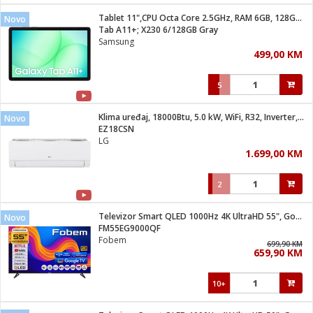
Tablet 11",CPU Octa Core 2.5GHz, RAM 6GB, 128GB, 7040mAh
Novo
 hrane
t
Tab A11+; X230 6/128GB Gray
i
 dom
Samsung
lušalice
ji i oprema
499,00 KM
ki aparati
i
 stanice
5
A-100
ik
 pohrana
aciju
je
Klima uređaj, 18000Btu, 5.0 kW, WiFi, R32, Inverter, A++/A+
Novo
e
EZ18CSN
glodare
e namjene
eđaje
 oprema
električne brave
LG
ije
odaci
1.699,00 KM
te
erije
etar
rtphone
i
2
je mesa
e
e
i program
Televizor Smart QLED 1000Hz 4K UltraHD 55", Google TV
hone
Novo
trošni materijal
i zraka
FM55EG9000QF
anje
am
er
Fobem
prema
699,90 KM
o kafu
let
ram
659,90 KM
l
oprema
spenzer
nderi
10+
 Čistači
čnice
ene
sat
kupatilo