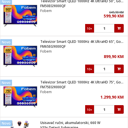
Televizor Smart QLED 1000Hz 4K UltraHD 50", Google TV
Novo
 Smartphone
čvrsto gorivo
FM50EG9000QF
iPhone
je
Fobem
649,90 KM
599,90 KM
a
pretvaraći
če
pis
ice/ostalo
10+
i
dodaci
na metar
/čistače
i
hinjski pribor
Televizor Smart QLED 1000Hz 4K UltraHD 65", Google TV
Novo
FM65EG9000QF
aći/pribor
Fobem
i
899,90 KM
mari i kutije
taći/pribor
10+
je
Zabava
ika
/osigurači
Televizor Smart QLED 1000Hz 4K UltraHD 75", Google TV
Novo
FM75EG9000QF
Fobem
 noževe
1.299,90 KM
a
e
Exterijer
witch
10+
itch 2
i/ Vitrine
Usisavač ručni, akumulatorski, 660 W
Novo
V15s Detect Submarine