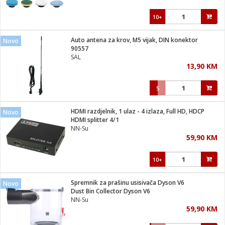
10+
Auto antena za krov, M5 vijak, DIN konektor
Novo
90557
SAL
13,90 KM
5
HDMI razdjelnik, 1 ulaz - 4 izlaza, Full HD, HDCP
Novo
HDMI splitter 4/1
NN-Su
59,90 KM
10+
Spremnik za prašinu usisivača Dyson V6
Novo
Dust Bin Collector Dyson V6
NN-Su
59,90 KM