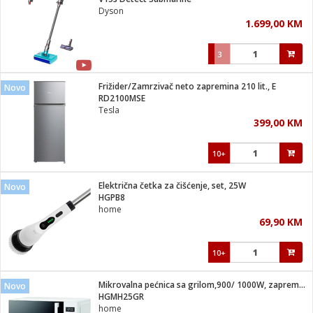
suđa
Dyson
1.699,00 KM
e
3
i
ja
Frižider/Zamrzivač neto zapremina 210 lit., E
Novo
RD2100MSE
Tesla
veša
399,00 KM
plažu
 veša
eša/Sušilica
10+
/kamp tuš
bil
Električna četka za čišćenje, set, 25W
Novo
HGPB8
home
ga / Zdravlje
69,90 KM
10+
i za kosu
za brijanje
Mikrovalna pećnica sa grilom,900/ 1000W, zapremina 25 lit.
Novo
HGMH25GR
home