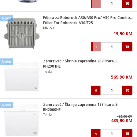
1
Filtera za Roborock A30/A30 Pro/ A30 Pro Combo/ F25/F25 ACE
Novo
Fiilter For Roborock A30/F25
NN-Su
19,90 KM
2
Zamrzivač / Škrinja zapremina 287 litara, E
Novo
RH2901HE
Tesla
569,90 KM
9
Zamrzivač / Škrinja zapremina 198 litara, E
Novo
RH2000HE
Tesla
469,90 KM
439,90 KM
9