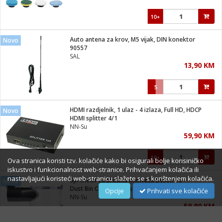
10+
Auto antena za krov, M5 vijak, DIN konektor
Novo
90557
SAL
13,90 KM
5
HDMI razdjelnik, 1 ulaz - 4 izlaza, Full HD, HDCP
Novo
HDMI splitter 4/1
NN-Su
59,90 KM
10+
Ova stranica koristi tzv. kolačiće kako bi osigurali bolje korisiničko
iskustvo i funkcionalnost web-stranice. Prihvaćanjem kolačića ili
nastavljajući koristeći web-stranicu slažete se s korištenjem kolačića.
Spremnik za prašinu usisivača Dyson V6
Novo
Dust Bin Collector Dyson V6
Opcije
Prihvati sve kolačiće
NN-Su
59,90 KM