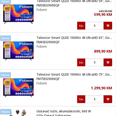
Televizor Smart QLED 1000Hz 4K UltraHD 50", Google TV
Novo
 Smartphone
čvrsto gorivo
FM50EG9000QF
iPhone
je
Fobem
649,90 KM
599,90 KM
a
pretvaraći
če
pis
ice/ostalo
10+
i
dodaci
na metar
/čistače
i
hinjski pribor
Televizor Smart QLED 1000Hz 4K UltraHD 65", Google TV
Novo
FM65EG9000QF
aći/pribor
Fobem
i
899,90 KM
mari i kutije
taći/pribor
10+
je
Zabava
ika
/osigurači
Televizor Smart QLED 1000Hz 4K UltraHD 75", Google TV
Novo
FM75EG9000QF
Fobem
 noževe
1.299,90 KM
a
e
Exterijer
witch
10+
itch 2
i/ Vitrine
Usisavač ručni, akumulatorski, 660 W
Novo
V15s Detect Submarine