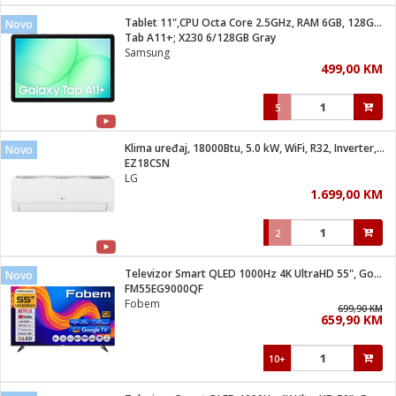
Tablet 11",CPU Octa Core 2.5GHz, RAM 6GB, 128GB, 7040mAh
Novo
 hrane
t
Tab A11+; X230 6/128GB Gray
i
 dom
Samsung
lušalice
ji i oprema
499,00 KM
ki aparati
i
 stanice
5
A-100
ik
 pohrana
aciju
je
Klima uređaj, 18000Btu, 5.0 kW, WiFi, R32, Inverter, A++/A+
Novo
e
EZ18CSN
glodare
e namjene
eđaje
 oprema
električne brave
LG
ije
odaci
1.699,00 KM
te
erije
etar
rtphone
i
2
je mesa
e
e
i program
Televizor Smart QLED 1000Hz 4K UltraHD 55", Google TV
hone
Novo
trošni materijal
i zraka
FM55EG9000QF
anje
am
er
Fobem
prema
699,90 KM
o kafu
let
ram
659,90 KM
l
oprema
spenzer
nderi
10+
 Čistači
čnice
ene
sat
kupatilo