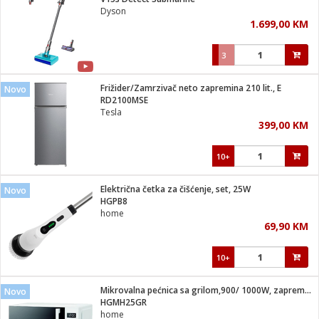
suđa
Dyson
1.699,00 KM
e
3
i
ja
Frižider/Zamrzivač neto zapremina 210 lit., E
Novo
RD2100MSE
Tesla
veša
399,00 KM
plažu
 veša
eša/Sušilica
10+
/kamp tuš
bil
Električna četka za čišćenje, set, 25W
Novo
HGPB8
home
ga / Zdravlje
69,90 KM
10+
i za kosu
za brijanje
Mikrovalna pećnica sa grilom,900/ 1000W, zapremina 25 lit.
Novo
HGMH25GR
home