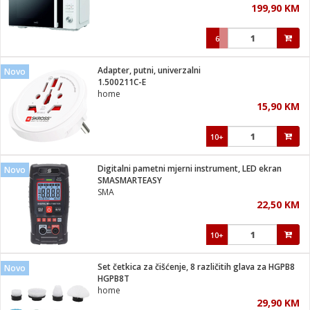
199,90 KM
i
6
Adapter, putni, univerzalni
Novo
1.500211C-E
home
15,90 KM
10+
Digitalni pametni mjerni instrument, LED ekran
Novo
SMASMARTEASY
SMA
22,50 KM
10+
Set četkica za čišćenje, 8 različitih glava za HGPB8
Novo
HGPB8T
home
29,90 KM