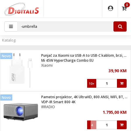
0
EĐAJI
PARATI
TI
IJA
i oprema
uređaji
ka
rane
i pribor
r - Analogija
Katalog
 BULLET
čni)
i
G9 / G4
- DOME
Punjač za Xiaomi sa USB-A to USB-C kablom, brzi, 45W
Novo
ževi
XVR
laptop
ijal
Mi 45W HyperCharge Combo EU
lsku
tiljke
dzor
nari
Xiaomi
39,90 KM
a svjetla
r
deo
r - IP
je
essional
lati i pribor
10+
ere
ači
x
a grla
čnici
Pametni projektor, 4K UltraHD, 800 ANSI, WiFi, BT, Android
Novo
e
S2
jenje
VDP-IR Smart 800 4K
IRRADIO
 C
ribor
li
1.795,00 KM
ndroid
blet ...
a IP kamere
e
zor- IP
4
jeći