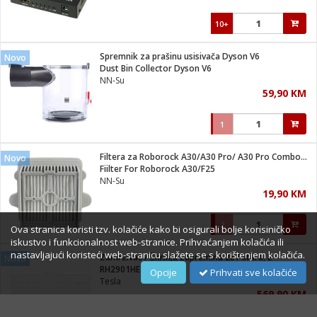
10+
Spremnik za prašinu usisivača Dyson V6
Novo
Dust Bin Collector Dyson V6
NN-Su
59,90 KM
1
Filtera za Roborock A30/A30 Pro/ A30 Pro Combo/ F25/F25 ACE
Novo
Fiilter For Roborock A30/F25
NN-Su
19,90 KM
2
Ova stranica koristi tzv. kolačiće kako bi osigurali bolje korisiničko
iskustvo i funkcionalnost web-stranice. Prihvaćanjem kolačića ili
nastavljajući koristeći web-stranicu slažete se s korištenjem kolačića.
Zamrzivač / Škrinja zapremina 287 litara, E
Novo
RH2901HE
Opcije
Prihvati sve kolačiće
Tesla
569,90 KM