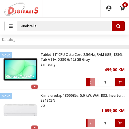
0
EĐAJI
PARATI
TI
IJA
i oprema
uređaji
ka
rane
i pribor
r - Analogija
Katalog
 BULLET
čni)
i
G9 / G4
- DOME
Tablet 11",CPU Octa Core 2.5GHz, RAM 6GB, 128GB, 7040mAh
Novo
ževi
XVR
laptop
ijal
Tab A11+; X230 6/128GB Gray
lsku
tiljke
dzor
nari
Samsung
499,00 KM
a svjetla
r
deo
r - IP
je
essional
lati i pribor
5
ere
ači
x
a grla
čnici
Klima uređaj, 18000Btu, 5.0 kW, WiFi, R32, Inverter, A++/A+
Novo
e
S2
jenje
EZ18CSN
LG
 C
ribor
li
1.699,00 KM
ndroid
blet ...
a IP kamere
e
zor- IP
2
jeći