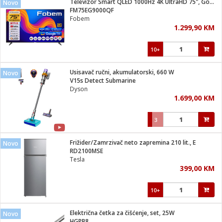
Televizor Smart QLED 1000Hz 4K UltraHD 75", Google TV
Novo
 Smartphone
čvrsto gorivo
FM75EG9000QF
iPhone
je
Fobem
1.299,90 KM
a
pretvaraći
če
pis
ice/ostalo
10+
i
dodaci
na metar
/čistače
i
hinjski pribor
Usisavač ručni, akumulatorski, 660 W
Novo
V15s Detect Submarine
aći/pribor
Dyson
i
1.699,00 KM
mari i kutije
taći/pribor
3
je
Zabava
ika
/osigurači
Frižider/Zamrzivač neto zapremina 210 lit., E
Novo
RD2100MSE
Tesla
 noževe
399,00 KM
a
e
Exterijer
witch
10+
itch 2
i/ Vitrine
Električna četka za čišćenje, set, 25W
Novo
HGPB8