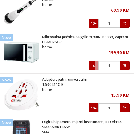
suđa
home
69,90 KM
e
10+
i
ja
Mikrovalna pećnica sa grilom,900/ 1000W, zapremina 25 lit.
Novo
HGMH25GR
home
veša
199,90 KM
plažu
 veša
eša/Sušilica
6
/kamp tuš
bil
Adapter, putni, univerzalni
Novo
1.500211C-E
home
ga / Zdravlje
15,90 KM
10+
i za kosu
za brijanje
Digitalni pametni mjerni instrument, LED ekran
Novo
SMASMARTEASY
SMA