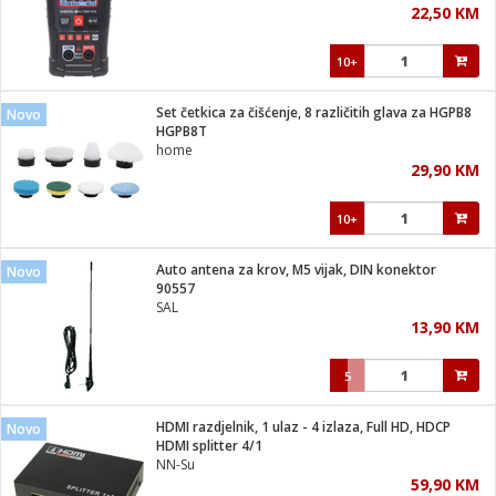
22,50 KM
i
10+
Set četkica za čišćenje, 8 različitih glava za HGPB8
Novo
HGPB8T
home
29,90 KM
10+
Auto antena za krov, M5 vijak, DIN konektor
Novo
90557
SAL
13,90 KM
5
HDMI razdjelnik, 1 ulaz - 4 izlaza, Full HD, HDCP
Novo
HDMI splitter 4/1
NN-Su
59,90 KM