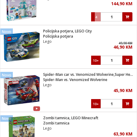
144,90 KM
i
4
Policijska potjera, LEGO City
Novo
Policijska potjera
Lego
49,90 KM
46,90 KM
10+
Spider-Man car vs. Venomized Wolverine,Super Heroes Marvel
Novo
Spider-Man vs. Venomized Wolverine
Lego
45,90 KM
10+
Zombi tamnica, LEGO Minecraft
Novo
Zombi tamnica
Lego
63,90 KM