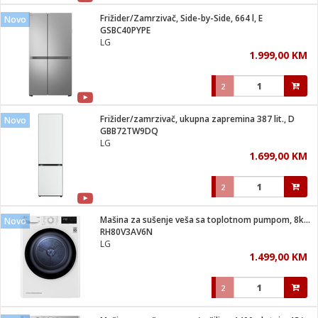
Frižider/Zamrzivač, Side-by-Side, 664 l, E
Novo
 hrane
t
GSBC40PYPE
i
 dom
LG
lušalice
ji i oprema
1.999,00 KM
ki aparati
i
 stanice
2
A-100
ik
 pohrana
aciju
je
Frižider/zamrzivač, ukupna zapremina 387 lit., D
Novo
e
GBB72TW9DQ
glodare
e namjene
eđaje
 oprema
električne brave
LG
ije
odaci
1.699,00 KM
te
erije
etar
rtphone
i
2
je mesa
e
e
i program
Mašina za sušenje veša sa toplotnom pumpom, 8kg, D
hone
Novo
trošni materijal
i zraka
RH80V3AV6N
anje
am
er
LG
prema
o kafu
let
ram
1.499,00 KM
l
oprema
spenzer
nderi
2
 Čistači
čnice
ene
sat
kupatilo