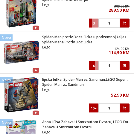
suđa
Lego
309,90 KM
289,90 KM
e
3
i
ja
Spider-Man protiv Doca Ocka u podzemnoj željeznici
Novo
Spider-Mana Protiv Doc Ocka
Lego
veša
124,90 KM
114,90 KM
plažu
 veša
eša/Sušilica
6
/kamp tuš
bil
Epska bitka: Spider-Man vs. Sandman,LEGO Super Heroes Marvel
Novo
Spider-Man vs. Sandman
Lego
ga / Zdravlje
52,90 KM
10+
i za kosu
za brijanje
Anna I Elsa Zabava U Smrznutom Dvorcu, LEGO Duplo
Novo
Zabava U Smrznutom Dvorcu
Lego