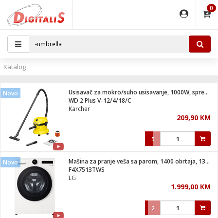
0
EĐAJI
PARATI
TI
IJA
i oprema
uređaji
ka
rane
i pribor
r - Analogija
Katalog
 BULLET
čni)
i
G9 / G4
- DOME
Usisavač za mokro/suho usisavanje, 1000W, spremnik 12 lit.
Novo
ževi
XVR
laptop
ijal
WD 2 Plus V-12/4/18/C
lsku
tiljke
dzor
nari
Karcher
209,90 KM
a svjetla
r
deo
r - IP
je
essional
lati i pribor
5
ere
ači
x
a grla
čnici
Mašina za pranje veša sa parom, 1400 obrtaja, 13kg, A
Novo
e
S2
jenje
F4X7513TWS
LG
 C
ribor
li
1.999,00 KM
ndroid
blet ...
a IP kamere
e
zor- IP
2
jeći