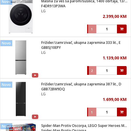
Mašina za veš sa parom/sušilica, 1400 obrtaja, 13/7 kg, D
Novo
 Smartphone
čvrsto gorivo
F4DR913P3WA
iPhone
je
LG
2.399,00 KM
a
pretvaraći
če
pis
ice/ostalo
1
i
dodaci
na metar
/čistače
i
hinjski pribor
Frižider/zamrzivač, ukupna zapremina 333 lit., E
Novo
GBBSJ10EPY
aći/pribor
LG
i
1.139,00 KM
mari i kutije
taći/pribor
2
je
Zabava
ika
/osigurači
Frižider/zamrzivač, ukupna zapremina 387 lit., D
Novo
GBB72BW9DQ
LG
 noževe
1.699,00 KM
a
e
Exterijer
witch
1
itch 2
i/ Vitrine
Spider-Man Protiv Oscorpa, LEGO Super Heroes Marvel
Novo
Spider-Man Protiv Oscorpa