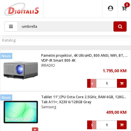
0
EĐAJI
PARATI
TI
IJA
i oprema
uređaji
ka
rane
i pribor
r - Analogija
Katalog
 BULLET
čni)
i
G9 / G4
- DOME
Pametni projektor, 4K UltraHD, 800 ANSI, WiFi, BT, Android
Novo
ževi
XVR
laptop
ijal
VDP-IR Smart 800 4K
lsku
tiljke
dzor
nari
IRRADIO
1.795,00 KM
a svjetla
r
deo
r - IP
je
essional
lati i pribor
4
ere
ači
x
a grla
čnici
Tablet 11",CPU Octa Core 2.5GHz, RAM 6GB, 128GB, 7040mAh
Novo
e
S2
jenje
Tab A11+; X230 6/128GB Gray
Samsung
 C
ribor
li
499,00 KM
ndroid
blet ...
a IP kamere
e
zor- IP
5
jeći