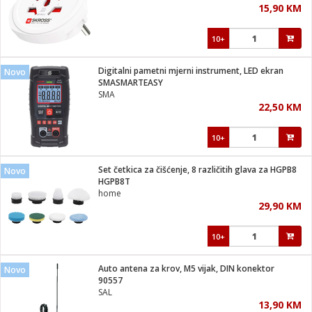
15,90 KM
i
10+
Digitalni pametni mjerni instrument, LED ekran
Novo
SMASMARTEASY
SMA
22,50 KM
10+
Set četkica za čišćenje, 8 različitih glava za HGPB8
Novo
HGPB8T
home
29,90 KM
10+
Auto antena za krov, M5 vijak, DIN konektor
Novo
90557
SAL
13,90 KM