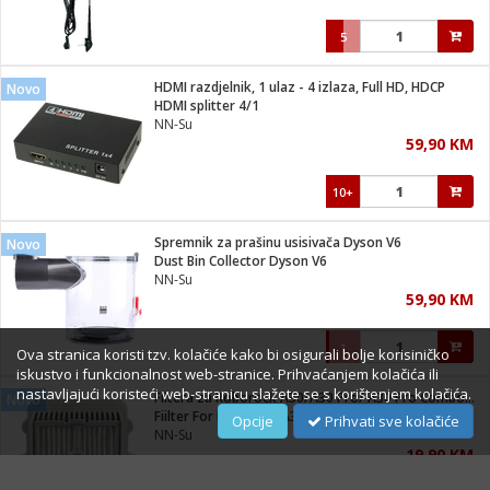
5
HDMI razdjelnik, 1 ulaz - 4 izlaza, Full HD, HDCP
Novo
HDMI splitter 4/1
NN-Su
59,90 KM
10+
Spremnik za prašinu usisivača Dyson V6
Novo
Dust Bin Collector Dyson V6
NN-Su
59,90 KM
1
Ova stranica koristi tzv. kolačiće kako bi osigurali bolje korisiničko
iskustvo i funkcionalnost web-stranice. Prihvaćanjem kolačića ili
nastavljajući koristeći web-stranicu slažete se s korištenjem kolačića.
Filtera za Roborock A30/A30 Pro/ A30 Pro Combo/ F25/F25 ACE
Novo
Fiilter For Roborock A30/F25
Opcije
Prihvati sve kolačiće
NN-Su
19,90 KM