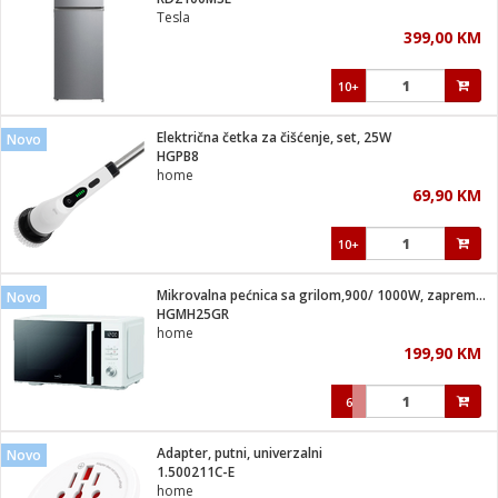
suđa
Tesla
399,00 KM
e
10+
i
ja
Električna četka za čišćenje, set, 25W
Novo
HGPB8
home
veša
69,90 KM
plažu
 veša
eša/Sušilica
10+
/kamp tuš
bil
Mikrovalna pećnica sa grilom,900/ 1000W, zapremina 25 lit.
Novo
HGMH25GR
home
ga / Zdravlje
199,90 KM
6
i za kosu
za brijanje
Adapter, putni, univerzalni
Novo
1.500211C-E
home