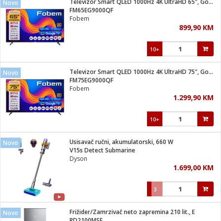
Televizor Smart QLED 1000Hz 4K UltraHD 65", Google TV
Novo
 Smartphone
čvrsto gorivo
FM65EG9000QF
iPhone
je
Fobem
899,90 KM
a
pretvaraći
če
pis
ice/ostalo
10+
i
dodaci
na metar
/čistače
i
hinjski pribor
Televizor Smart QLED 1000Hz 4K UltraHD 75", Google TV
Novo
FM75EG9000QF
aći/pribor
Fobem
i
1.299,90 KM
mari i kutije
taći/pribor
10+
je
Zabava
ika
/osigurači
Usisavač ručni, akumulatorski, 660 W
Novo
V15s Detect Submarine
Dyson
 noževe
1.699,00 KM
a
e
Exterijer
witch
3
itch 2
i/ Vitrine
Frižider/Zamrzivač neto zapremina 210 lit., E
Novo
RD2100MSE