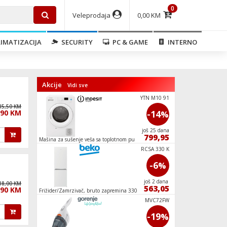
0
Veleprodaja
0,00 KM
IMATIZACIJA
SECURITY
PC & GAME
INTERNO
Akcije
Vidi sve
W45 Enjoy,
YTN M10 91
85,50 KM
,90 KM
-20
-14
%
%
još 0 dana
još 25 dana
39,90
799,95
Mašina za sušenje veša sa toplotnom pumpom,
Bojler pod pritiskom/
9 kg., A+
IPX4
BO6737E02X
RCSA 330 K
-3
-6
%
%
još 3 dana
još 2 dana
38,00 KM
579,90
563,05
,90 KM
Frižider/Zamrzivač, bruto zapremina 330 l, A+
Aparat za slushi, kap
TGRK80RNG
MVC72FW
-10
-19
%
%