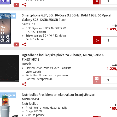
8
Baterija Li-Ion 4300 mAh, funkcija
brzo punjenje 25 W
IP68 vodootporan ( 1.5 met. do 30
min. )
Smartphone 6.3", 5G, 10-Core 3.80GHz, RAM 12GB, 50Mpixel
na lageru
Operativni sistem Android 16, One UI
Galaxy S26 12GB/256GB Black
8.5
Samsung
1.5
6.3" Dynamic LTPO AMOLED 2X,
1.499
120Hz, HDR10+
Triple kamera 50 / 10 / 12 Mpixel,
Selfie 12 Mpixel
10+
Baterija Li-Ion 4300 mAh, funkcija
brzo punjenje 25 W
IP68 vodootporan ( 1.5 met. do 30
min. )
Ugradbena indukcijska ploča za kuhanje, 60 cm, Serie 6
Operativni sistem Android 16, One UI
PIX631HC1E
8.5
Bosch
1.2
FlexInduction zona za veće i različite
1.229
vrste posuđa
PerfectFry Plus senzor za preciznu
kontrolu temperature
1
DirectSelect MultiTouch upravljanje s
17 nivoa snage
Home Connect i Smart Hood
Automatic povezivanje s napom
Nutribullet Pro, blender, ekstraktor hranjivih tvari
na lageru
PowerBoost funkcija za izuzetno brzo
NB907MASL
zagrijavanje
Nutribullet
1
Priuštite si dnevnu dozu zdravlja
169
Snaga 900 W
2 velike posude