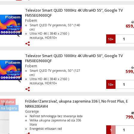
DVB- S2 / T2 / C tuner, H265 HEVC
Operativni sistem Google TV
Televizor Smart QLED 1000Hz 4K UltraHD 55", Google TV
FM55EG9000QF
Frižider, ukupna zapremina 242 l, E
Fobem
6
Smart QLED TV prijemnik, 55" (140
659
cm)
Ultra HD 4K ( 3840 x 2160 )
rezolucija, HDR10+
10+
DVB S/S2/C/T/T2 tuner, H265 HEVC
Refresh Rate 1000Hz
Frižider / Zamrzivač, ukupna zapremina
Operativni sistem Google TV
lit., E
Televizor Smart QLED 1000Hz 4K UltraHD 50", Google TV
FM50EG9000QF
Fobem
6
Smart QLED TV prijemnik, 50" (127
599
cm)
Štednjak 4 staklokeramičke ringle, pećni
Ultra HD 4K ( 3840 x 2160 )
lit., 60cm, A
rezolucija, HDR10+
10+
DVB S/S2/C/T/T2 tuner, H265 HEVC
Refresh Rate 1000Hz
Operativni sistem Google TV
Frižider/Zamrzivač, ukupna zapremina 336 l, No Frost Plus, E
 10 dana
NRK620EAW4
Štednjak 4 staklokeramičke ringle, pećni
na lageru
Gorenje
lit., 50cm, A
9
8
NoFrost tehnologija bez stvaranja leda
799
Velika ukupna zapremina od cca 336
litara
Energetski efikasan rad
5
Tih rad od približno 39 dB