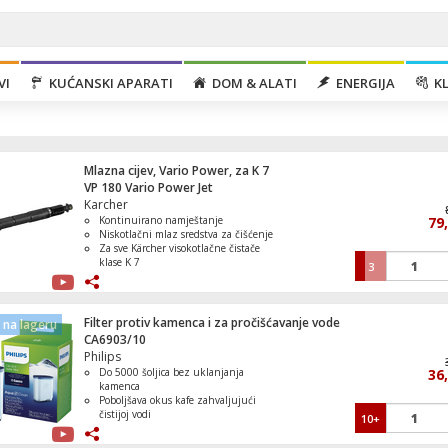
VI
KUĆANSKI APARATI
DOM & ALATI
ENERGIJA
KL
Mlazna cijev, Vario Power, za K 7
VP 180 Vario Power Jet
Karcher
Kontinuirano namještanje
79
Niskotlačni mlaz sredstva za čišćenje
Za sve Kärcher visokotlačne čistače
klase K 7
3
Slušalice bežične, Bluetooth
Filter protiv kamenca i za pročišćavanje vode
na lageru
CA6903/10
Philips
Do 5000 šoljica bez uklanjanja
36
Ugradbena pećnica, zapremina 77l, A
kamenca
Poboljšava okus kafe zahvaljujući
čistijoj vodi
10+
Smanjuje tvrdoću vode i naslage
kamenca