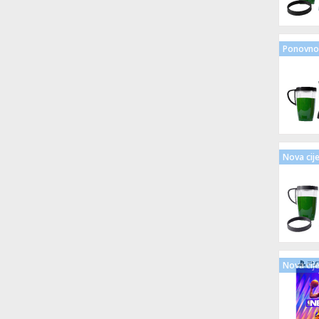
Ponovno 
Nova cij
Nova cij