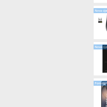
Nova cij
Nova cij
Ponovno 