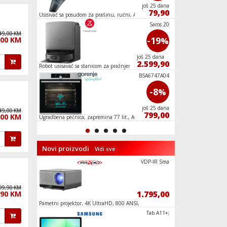
još 20 dana
još 25 dana
409,50
79,90
ra,
Usisivač sa posudom za prašinu, ručni, Accu
Sokovnik, snaga mot
MDRG300B.C
Saros 20
49,00 KM
-27
-19
,00 KM
%
%
još 25 dana
još 25 dana
109,00
2.599,90
ONE
Robot usisavač sa stanicom za pražnjenje,
Usisavač sa vrećicom
6400mAh, 36.000 Pa
CIP 3E7L0W
BSA6747A04
0
-8
%
%
još 25 dana
još 25 dana
49,00 KM
499,90
799,00
,00 KM
Ugradbena pećnica, zapremina 77 lit., A+
Ugradbena pećnica, o
Novi proizvodi
Vidi sve
RH2000HE
VDP-IR Sma
99,90 KM
439,90
1.795,00
,90 KM
, E
Pametni projektor, 4K UltraHD, 800 ANSI,
Televizor Smart QL
WiFi, BT, Android
55", Google TV
RS2420HE
Tab A11+;