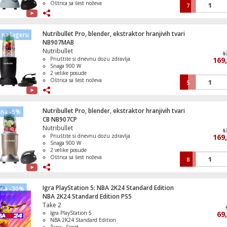
Oštrica sa šest noževa
7
Osigurava savršenu ekstrakciju
Nutribullet Pro, blender, ekstraktor hranjivih tvari
na lageru
NB907MAB
Nutribullet
1
Priuštite si dnevnu dozu zdravlja
169
Snaga 900 W
2 velike posude
Oštrica sa šest noževa
5
Osigurava savršenu ekstrakciju
Nutribullet Pro, blender, ekstraktor hranjivih tvari
ena -5%
CB NB907CP
Nutribullet
1
Priuštite si dnevnu dozu zdravlja
169
Snaga 900 W
2 velike posude
Oštrica sa šest noževa
8
Osigurava savršenu ekstrakciju
Igra PlayStation 5: NBA 2K24 Standard Edition
ena -30%
NBA 2K24 Standard Edition PS5
Take 2
Igra PlayStation 5
69
NBA 2K24 Standard Edition