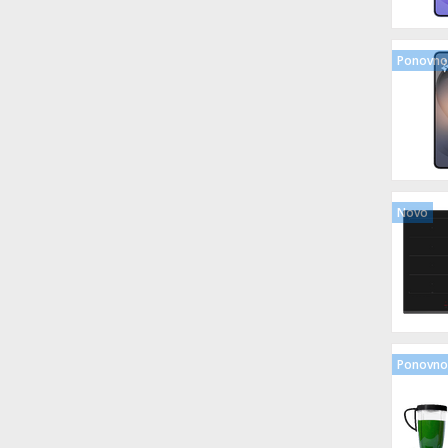
Ponovno 
Novo
Ponovno 