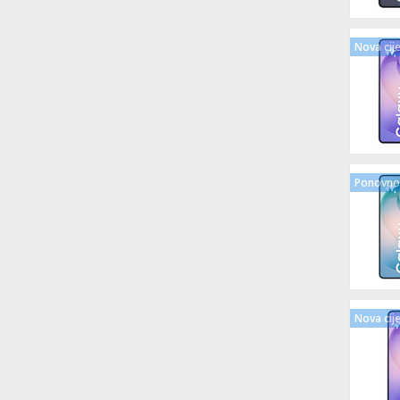
Nova cij
Ponovno 
Nova cij