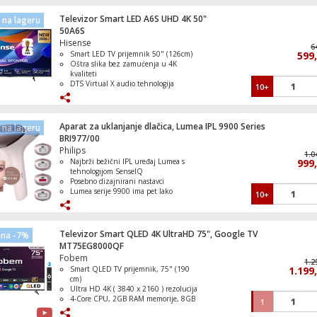
Jednostavna i brza zamjena
Produžava vijek trajanja aparata za
Televizor Smart LED A6S UHD 4K 50"
na lageru
Bojler kombinirani, zapremine 75,3l, 6 ba
kafu
50A6S
2000W, desni
Hisense
6
Smart LED TV prijemnik 50" (126cm)
599
Oštra slika bez zamućenja u 4K
kvaliteti
DTS Virtual X audio tehnologija
10+
Slušalice sa mikrofonom za gaming, INZ
Wi-Fi i Bluetooth povezivanje
H3
VIDAA Smart platforma
Aparat za uklanjanje dlačica, Lumea IPL 9900 Series
na lageru
BRI977/00
Philips
1.0
Najbrži bežični IPL uređaj Lumea s
999
Ugradbena mašina za suđe, 13 setova, 5
tehnologijom SenseIQ
programa, WiFi, E
Posebno dizajnirani nastavci
Lumea serije 9900 ima pet lako
10+
prilagodljivih postavki bljeska
Nježan tretman, čak i na osjetljivim
područjima
SmartSkin detektira vašu nijansu
Televizor Smart QLED 4K UltraHD 75", Google TV
ena -7%
kože
MT75EG8000QF
Fobem
1.2
Smart QLED TV prijemnik, 75" (190
1.199
cm)
Zamrzivač / Škrinja zapremina 198 litara
Ultra HD 4K ( 3840 x 2160 ) rezolucija
4-Core CPU, 2GB RAM memorije, 8GB
1
ROM memorije