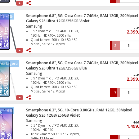
Baterija Li-Ion 5000 mAh, funkcija
brzo punjenje 60 W
IP68 vodootporan ( 1.5 met. do 30
Strujni razdjeljnik, 2 x Shuko utičnica p
min. )
Smartphone 6.8", 5G, Octa Core 7.74GHz, RAM 12GB, 200Mpixel
ena -4%
Operativni sistem Android 16, One UI
Galaxy S26 Ultra 12GB/256GB Violet
8.5
Samsung
2.4
6.9" Dynamic LTPO AMOLED 2X,
2.399
120Hz, HDR10+, 2600 nits
Quad kamera 200 / 10 / 50 / 50
Mpixel, Selfie 12 Mpixel
2
Baterija Li-Ion 5000 mAh, funkcija
brzo punjenje 60 W
IP68 vodootporan ( 1.5 met. do 30
min. )
Smartphone 6.8", 5G, Octa Core 7.74GHz, RAM 12GB, 200Mpixel
na lageru
Operativni sistem Android 16, One UI
Galaxy S26 Ultra 12GB/256GB Blue
8.5
Samsung
2.4
6.9" Dynamic LTPO AMOLED 2X,
2.399
120Hz, HDR10+, 2600 nits
Quad kamera 200 / 10 / 50 / 50
Mpixel, Selfie 12 Mpixel
7
Baterija Li-Ion 5000 mAh, funkcija
brzo punjenje 60 W
IP68 vodootporan ( 1.5 met. do 30
min. )
Smartphone 6.3", 5G, 10-Core 3.80GHz, RAM 12GB, 50Mpixel
ena -6%
Operativni sistem Android 16, One UI
Galaxy S26 12GB/256GB Violet
8.5
Samsung
1.5
6.3" Dynamic LTPO AMOLED 2X,
1.499
120Hz, HDR10+
Triple kamera 50 / 10 / 12 Mpixel,
Selfie 12 Mpixel