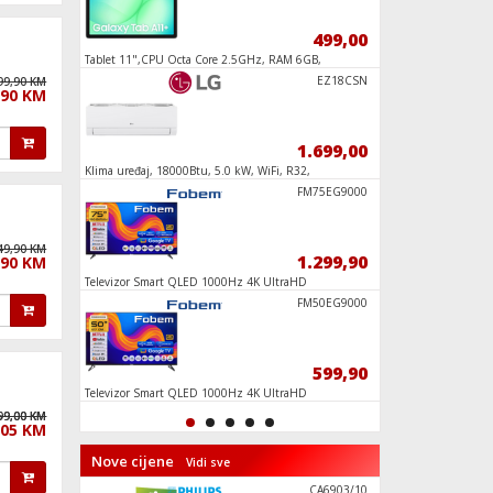
469,90
499,00
Tablet 11",CPU Octa Core 2.5GHz, RAM 6GB,
Televizor Smart QL
128GB, 7040mAh
65", Google TV
RC3100HE
EZ18CSN
99,90 KM
,90 KM
689,90
1.699,00
 315
Klima uređaj, 18000Btu, 5.0 kW, WiFi, R32,
Usisavač ručni, aku
Inverter, A++/A+
I6V5PMS
FM75EG9000
49,90 KM
649,90
1.299,90
,90 KM
ca 66
Televizor Smart QLED 1000Hz 4K UltraHD
Frižider/Zamrzivač n
75", Google TV
I5V5KMS
FM50EG9000
579,00
599,90
ca 55
Televizor Smart QLED 1000Hz 4K UltraHD
Električna četka za č
50", Google TV
59,00 KM
99,00 KM
,05 KM
Nove cijene
Vidi sve
Horizon -
CA6903/10