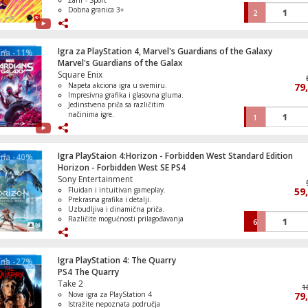
Žanr - Sport
Dobna granica 3+
2
Igra za PlayStation 4, Marvel's Guardians of the Galaxy
ena -11%
Marvel's Guardians of the Galax
Square Enix
Napeta akciona igra u svemiru.
79
Impresivna grafika i glasovna gluma.
Jedinstvena priča sa različitim
načinima igre.
1
Borba protiv različitih neprijatelja.
Singleplayer kampanja i multiplayer
mode.
Igra PlayStaion 4:Horizon - Forbidden West Standard Edition
ena -40%
Horizon - Forbidden West SE PS4
Sony Entertainment
Fluidan i intuitivan gameplay.
59
Prekrasna grafika i detalji.
Uzbudljiva i dinamična priča.
Različite mogućnosti prilagođavanja
6
igre.
Izazovni neprijatelji i stvorenja.
Igra PlayStation 4: The Quarry
ena -27%
PS4 The Quarry
Take 2
1
Nova igra za PlayStation 4
79
Istražite nepoznata područja