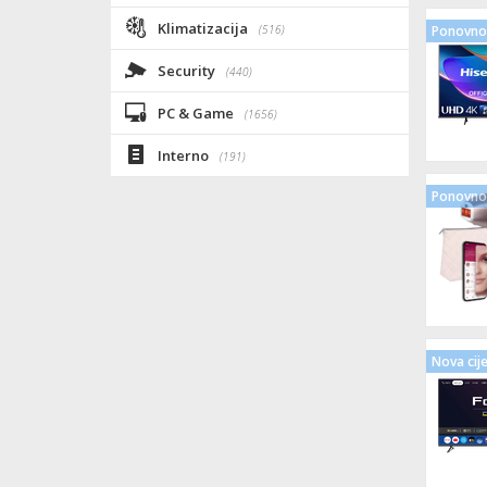
Klimatizacija
(516)
Ponovno 
Security
(440)
PC & Game
(1656)
Interno
(191)
Ponovno 
Nova cij