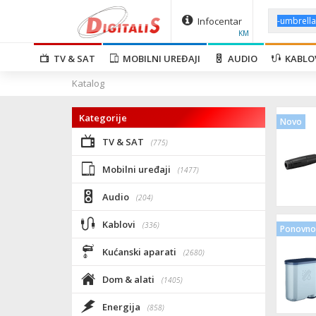
Infocentar
KM
TV & SAT
MOBILNI UREĐAJI
AUDIO
KABLO
Katalog
Kategorije
Novo
TV & SAT
(775)
Mobilni uređaji
(1477)
Audio
(204)
Kablovi
(336)
Ponovno 
Kućanski aparati
(2680)
Dom & alati
(1405)
Energija
(858)