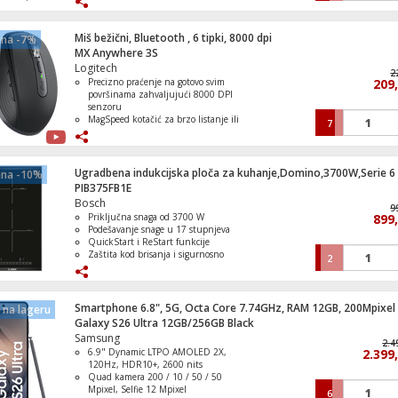
Promjenjiv smjer otvaranja vrata za
lakšu prilagodbu prostoru
Miš bežični, Bluetooth , 6 tipki, 8000 dpi
ena -7%
MX Anywhere 3S
Logitech
Igra PlayStaion 4:Horizon - Forbidden We
2
Precizno praćenje na gotovo svim
209
Standard Edition
površinama zahvaljujući 8000 DPI
senzoru
MagSpeed kotačić za brzo listanje ili
7
precizno pomicanje kroz sadržaj
Tihi klikovi – idealno za rad u
zajedničkim prostorima
Igra PlayStation 4: The Quarry
Dugotrajna baterija i USB-C punjenje
Ugradbena indukcijska ploča za kuhanje,Domino,3700W,Serie 6
ena -10%
– do 70 dana rada na jedno punjenje
PIB375FB1E
Bežična fleksibilnost – prebacivanje
Bosch
između do tri uređaja i višestruka OS
9
Priključna snaga od 3700 W
899
podrška
Podešavanje snage u 17 stupnjeva
QuickStart i ReStart funkcije
Mašina za veš /sušilica, 1400 obrtaja, 8/5
Zaštita kod brisanja i sigurnosno
2
Serie 4
isključivanje
Dječija sigurnosna brava i indikator
uključivanja
Smartphone 6.8", 5G, Octa Core 7.74GHz, RAM 12GB, 200Mpixel
na lageru
Galaxy S26 Ultra 12GB/256GB Black
Samsung
Mikser sa posudom, 450W, 5 brzina, Erg
2.4
6.9" Dynamic LTPO AMOLED 2X,
2.399
120Hz, HDR10+, 2600 nits
Quad kamera 200 / 10 / 50 / 50
Mpixel, Selfie 12 Mpixel
6