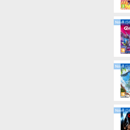
Nova cij
Nova cij
Nova cij