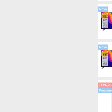
Novo
Novo
-11% još
Ponovno 