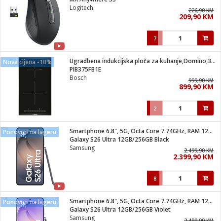
suđa
Logitech
226,90 KM
209,90 KM
e
7
i
ja
Ugradbena indukcijska ploča za kuhanje,Domino,3700W,Serie 6
Nova cijena -10%
PIB375FB1E
Bosch
veša
999,90 KM
899,90 KM
plažu
 veša
eša/Sušilica
2
/kamp tuš
bil
Smartphone 6.8", 5G, Octa Core 7.74GHz, RAM 12GB, 200Mpixel
Ponovno na lageru
Galaxy S26 Ultra 12GB/256GB Black
Samsung
2.499,90 KM
ga / Zdravlje
2.399,90 KM
8
i za kosu
za brijanje
Smartphone 6.8", 5G, Octa Core 7.74GHz, RAM 12GB, 200Mpixel
Ponovno na lageru
Galaxy S26 Ultra 12GB/256GB Violet
Samsung
2.499,90 KM