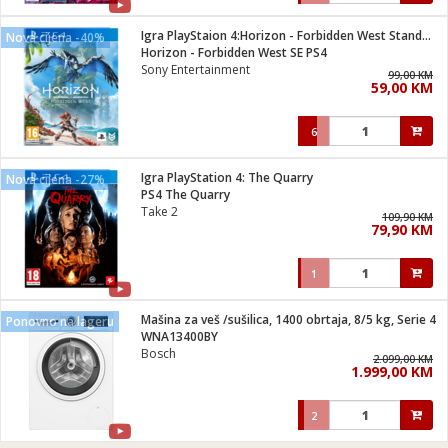
Igra PlayStaion 4:Horizon - Forbidden West Standard Edition
Nova cijena -40%
Horizon - Forbidden West SE PS4
Sony Entertainment
99,00 KM
59,00 KM
6
Igra PlayStation 4: The Quarry
Nova cijena -27%
PS4 The Quarry
Take 2
109,90 KM
79,90 KM
1
Mašina za veš /sušilica, 1400 obrtaja, 8/5 kg, Serie 4
Ponovno na lageru
WNA13400BY
Bosch
2.099,00 KM
1.999,00 KM
2