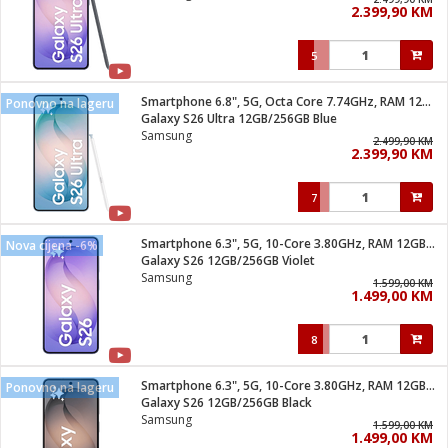
2.399,90 KM
i
5
Smartphone 6.8", 5G, Octa Core 7.74GHz, RAM 12GB, 200Mpixel
Ponovno na lageru
Galaxy S26 Ultra 12GB/256GB Blue
Samsung
2.499,90 KM
2.399,90 KM
7
Smartphone 6.3", 5G, 10-Core 3.80GHz, RAM 12GB, 50Mpixel
Nova cijena -6%
Galaxy S26 12GB/256GB Violet
Samsung
1.599,00 KM
1.499,00 KM
8
Smartphone 6.3", 5G, 10-Core 3.80GHz, RAM 12GB, 50Mpixel
Ponovno na lageru
Galaxy S26 12GB/256GB Black
Samsung
1.599,00 KM
1.499,00 KM