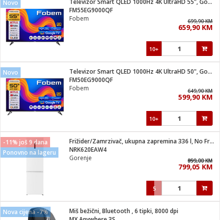
Televizor Smart QLED 1000Hz 4K UltraHD 55", Google TV
Novo
 Smartphone
čvrsto gorivo
FM55EG9000QF
iPhone
je
Fobem
699,90 KM
659,90 KM
a
pretvaraći
če
pis
ice/ostalo
10+
i
dodaci
na metar
/čistače
i
hinjski pribor
Televizor Smart QLED 1000Hz 4K UltraHD 50", Google TV
Novo
FM50EG9000QF
aći/pribor
Fobem
649,90 KM
i
599,90 KM
mari i kutije
taći/pribor
10+
je
Zabava
ika
/osigurači
Frižider/Zamrzivač, ukupna zapremina 336 l, No Frost Plus, E
-11% još 9 dana
NRK620EAW4
Ponovno na lageru
Gorenje
 noževe
959,00 KM
899,00 KM
799,05 KM
a
e
Exterijer
witch
5
itch 2
i/ Vitrine
Miš bežični, Bluetooth , 6 tipki, 8000 dpi
Nova cijena -7%
MX Anywhere 3S