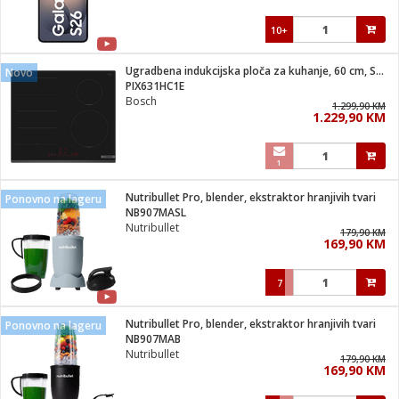
10+
Ugradbena indukcijska ploča za kuhanje, 60 cm, Serie 6
Novo
PIX631HC1E
Bosch
1.299,90 KM
1.229,90 KM
1
Nutribullet Pro, blender, ekstraktor hranjivih tvari
Ponovno na lageru
NB907MASL
Nutribullet
179,90 KM
169,90 KM
7
Nutribullet Pro, blender, ekstraktor hranjivih tvari
Ponovno na lageru
NB907MAB
Nutribullet
179,90 KM
169,90 KM