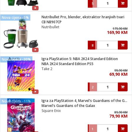
5
Nutribullet Pro, blender, ekstraktor hranjivih tvari
Nova cijena -5%
CB NB907CP
Nutribullet
179,90 KM
169,90 KM
8
Igra PlayStation 5: NBA 2K24 Standard Edition
Nova cijena -30%
NBA 2K24 Standard Edition PS5
Take 2
99,90 KM
69,90 KM
2
Igra za PlayStation 4, Marvel's Guardians of the Galaxy
Nova cijena -11%
Marvel's Guardians of the Galax
Square Enix
89,90 KM
79,90 KM
1