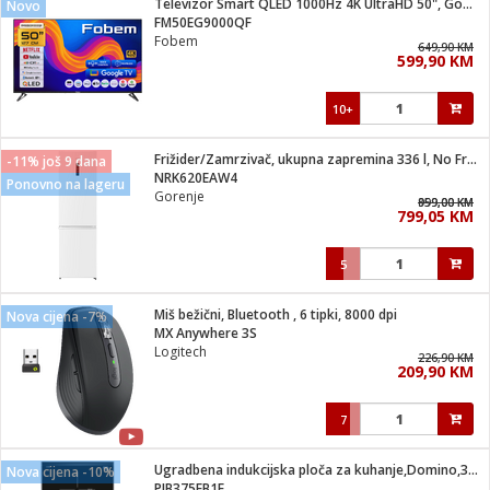
Televizor Smart QLED 1000Hz 4K UltraHD 50", Google TV
Novo
 Smartphone
čvrsto gorivo
FM50EG9000QF
iPhone
je
Fobem
649,90 KM
599,90 KM
a
pretvaraći
če
pis
ice/ostalo
10+
i
dodaci
na metar
/čistače
i
hinjski pribor
Frižider/Zamrzivač, ukupna zapremina 336 l, No Frost Plus, E
-11% još 9 dana
NRK620EAW4
Ponovno na lageru
aći/pribor
Gorenje
959,00 KM
899,00 KM
i
799,05 KM
mari i kutije
taći/pribor
5
je
Zabava
ika
/osigurači
Miš bežični, Bluetooth , 6 tipki, 8000 dpi
Nova cijena -7%
MX Anywhere 3S
Logitech
 noževe
226,90 KM
209,90 KM
a
e
Exterijer
witch
7
itch 2
i/ Vitrine
Ugradbena indukcijska ploča za kuhanje,Domino,3700W,Serie 6
Nova cijena -10%
PIB375FB1E