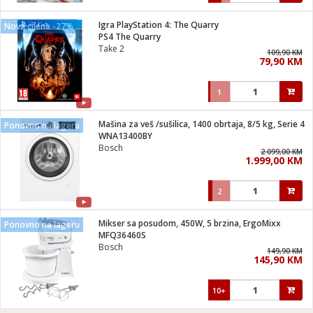
Igra PlayStation 4: The Quarry
Nova cijena -27%
PS4 The Quarry
Take 2
109,90 KM
79,90 KM
1
Mašina za veš /sušilica, 1400 obrtaja, 8/5 kg, Serie 4
Ponovno na lageru
WNA13400BY
Bosch
2.099,00 KM
1.999,00 KM
2
Mikser sa posudom, 450W, 5 brzina, ErgoMixx
Ponovno na lageru
MFQ36460S
Bosch
149,90 KM
145,90 KM
10+