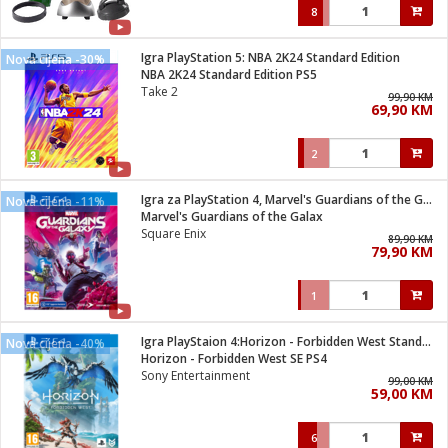
8
Igra PlayStation 5: NBA 2K24 Standard Edition
Nova cijena -30%
NBA 2K24 Standard Edition PS5
Take 2
99,90 KM
69,90 KM
2
Igra za PlayStation 4, Marvel's Guardians of the Galaxy
Nova cijena -11%
Marvel's Guardians of the Galax
Square Enix
89,90 KM
79,90 KM
1
Igra PlayStaion 4:Horizon - Forbidden West Standard Edition
Nova cijena -40%
Horizon - Forbidden West SE PS4
Sony Entertainment
99,00 KM
59,00 KM
6