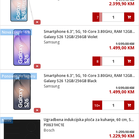
2.399,90 KM
i
7
Smartphone 6.3", 5G, 10-Core 3.80GHz, RAM 12GB, 50Mpixel
Nova cijena -6%
Galaxy S26 12GB/256GB Violet
Samsung
1.599,00 KM
1.499,00 KM
8
Smartphone 6.3", 5G, 10-Core 3.80GHz, RAM 12GB, 50Mpixel
Ponovno na lageru
Galaxy S26 12GB/256GB Black
Samsung
1.599,00 KM
1.499,00 KM
10+
Ugradbena indukcijska ploča za kuhanje, 60 cm, Serie 6
Novo
PIX631HC1E
Bosch
1.299,90 KM
1.229,90 KM