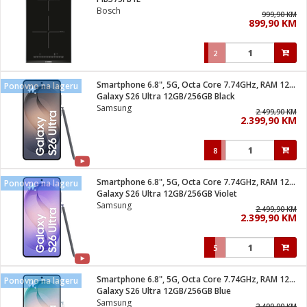
suđa
Bosch
999,90 KM
899,90 KM
e
2
i
ja
Smartphone 6.8", 5G, Octa Core 7.74GHz, RAM 12GB, 200Mpixel
Ponovno na lageru
Galaxy S26 Ultra 12GB/256GB Black
Samsung
veša
2.499,90 KM
2.399,90 KM
plažu
 veša
eša/Sušilica
8
/kamp tuš
bil
Smartphone 6.8", 5G, Octa Core 7.74GHz, RAM 12GB, 200Mpixel
Ponovno na lageru
Galaxy S26 Ultra 12GB/256GB Violet
Samsung
2.499,90 KM
ga / Zdravlje
2.399,90 KM
5
i za kosu
za brijanje
Smartphone 6.8", 5G, Octa Core 7.74GHz, RAM 12GB, 200Mpixel
Ponovno na lageru
Galaxy S26 Ultra 12GB/256GB Blue
Samsung
2.499,90 KM