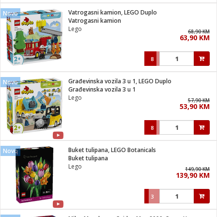
Vatrogasni kamion, LEGO Duplo
Novo
 hrane
t
Vatrogasni kamion
i
 dom
Lego
68,90 KM
lušalice
ji i oprema
63,90 KM
ki aparati
i
 stanice
8
A-100
ik
 pohrana
aciju
je
Građevinska vozila 3 u 1, LEGO Duplo
Novo
e
Građevinska vozila 3 u 1
glodare
e namjene
eđaje
 oprema
električne brave
Lego
57,90 KM
ije
odaci
53,90 KM
te
erije
etar
rtphone
i
8
je mesa
e
e
i program
Buket tulipana, LEGO Botanicals
hone
Novo
trošni materijal
i zraka
Buket tulipana
anje
am
er
Lego
prema
149,90 KM
o kafu
let
ram
139,90 KM
l
oprema
spenzer
nderi
3
 Čistači
čnice
ene
sat
kupatilo