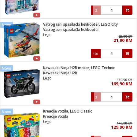
2
Vatrogasni spasilački helikopter, LEGO City
Novo
Vatrogasni spasilački helikopter
Lego
25,90 KM
21,90 KM
10+
Kawasaki Ninja H2R motor, LEGO Technic
Novo
Kawasaki Ninja H2R
Lego
189,90 KM
169,90 KM
3
Kreacije vozila, LEGO Classic
Novo
Kreacije vozila
Lego
149,90 KM
129,90 KM