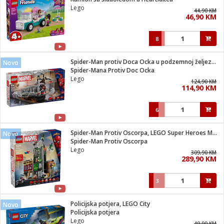
suđa
Lego
44,90 KM
46,90 KM
e
8
i
ja
Spider-Man protiv Doca Ocka u podzemnoj željeznici
Novo
Spider-Mana Protiv Doc Ocka
Lego
veša
124,90 KM
114,90 KM
plažu
 veša
eša/Sušilica
6
/kamp tuš
bil
Spider-Man Protiv Oscorpa, LEGO Super Heroes Marvel
Novo
Spider-Man Protiv Oscorpa
Lego
309,90 KM
ga / Zdravlje
289,90 KM
3
i za kosu
za brijanje
Policijska potjera, LEGO City
Novo
Policijska potjera
Lego
49,90 KM