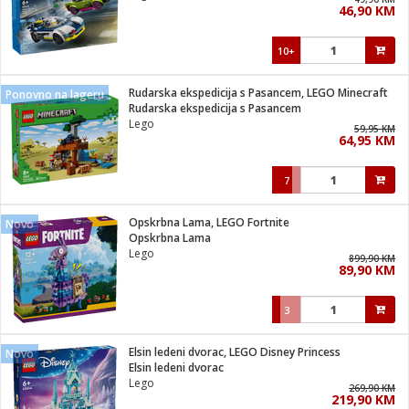
46,90 KM
i
10+
Rudarska ekspedicija s Pasancem, LEGO Minecraft
Ponovno na lageru
Rudarska ekspedicija s Pasancem
Lego
59,95 KM
64,95 KM
7
Opskrbna Lama, LEGO Fortnite
Novo
Opskrbna Lama
Lego
899,90 KM
89,90 KM
3
Elsin ledeni dvorac, LEGO Disney Princess
Novo
Elsin ledeni dvorac
Lego
269,90 KM
219,90 KM