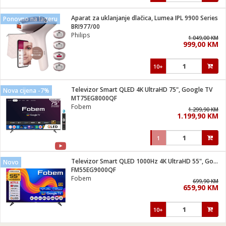
Aparat za uklanjanje dlačica, Lumea IPL 9900 Series
Ponovno na lageru
BRI977/00
Philips
1.049,00 KM
999,00 KM
10+
Televizor Smart QLED 4K UltraHD 75", Google TV
Nova cijena -7%
MT75EG8000QF
Fobem
1.299,90 KM
1.199,90 KM
1
Televizor Smart QLED 1000Hz 4K UltraHD 55", Google TV
Novo
FM55EG9000QF
Fobem
699,90 KM
659,90 KM
10+