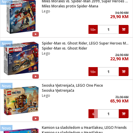
Miles Morales vs. Spider-Man 2099, Super Heroes Marvel
Novo
 Smartphone
čvrsto gorivo
Miles Morales protiv Spider-Mana
iPhone
je
Lego
34,90 KM
29,90 KM
a
pretvaraći
če
pis
ice/ostalo
10+
i
dodaci
na metar
/čistače
i
hinjski pribor
Spider-Man vs. Ghost Rider, LEGO Super Heroes Marvel
Novo
Spider-Man vs. Ghost Rider
aći/pribor
Lego
24,90 KM
i
22,90 KM
mari i kutije
taći/pribor
10+
je
Zabava
ika
/osigurači
Seoska Vjetrenjača, LEGO One Piece
Novo
Seoska Vjetrenjača
Lego
 noževe
73,90 KM
65,90 KM
a
e
Exterijer
witch
6
itch 2
i/ Vitrine
Kamion sa sladoledom u Heartlakeu, LEGO Friends
Novo
Kamion sa sladoledom u Heartlakeu