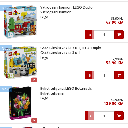
Vatrogasni kamion, LEGO Duplo
Novo
 hrane
t
Vatrogasni kamion
i
 dom
Lego
68,90 KM
lušalice
ji i oprema
63,90 KM
ki aparati
i
 stanice
8
A-100
ik
 pohrana
aciju
je
Građevinska vozila 3 u 1, LEGO Duplo
Novo
e
Građevinska vozila 3 u 1
glodare
e namjene
eđaje
 oprema
električne brave
Lego
57,90 KM
ije
odaci
53,90 KM
te
erije
etar
rtphone
i
8
je mesa
e
e
i program
Buket tulipana, LEGO Botanicals
hone
Novo
trošni materijal
i zraka
Buket tulipana
anje
am
er
Lego
prema
149,90 KM
o kafu
let
ram
139,90 KM
l
oprema
spenzer
nderi
3
 Čistači
čnice
ene
sat
kupatilo