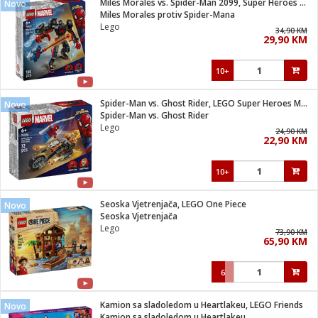
Miles Morales vs. Spider-Man 2099, Super Heroes Marvel
Novo
 Smartphone
čvrsto gorivo
Miles Morales protiv Spider-Mana
iPhone
je
Lego
34,90 KM
29,90 KM
a
pretvaraći
če
pis
ice/ostalo
10+
i
dodaci
na metar
/čistače
i
hinjski pribor
Spider-Man vs. Ghost Rider, LEGO Super Heroes Marvel
Novo
Spider-Man vs. Ghost Rider
aći/pribor
Lego
24,90 KM
i
22,90 KM
mari i kutije
taći/pribor
10+
je
Zabava
ika
/osigurači
Seoska Vjetrenjača, LEGO One Piece
Novo
Seoska Vjetrenjača
Lego
 noževe
73,90 KM
65,90 KM
a
e
Exterijer
witch
6
itch 2
i/ Vitrine
Kamion sa sladoledom u Heartlakeu, LEGO Friends
Novo
Kamion sa sladoledom u Heartlakeu