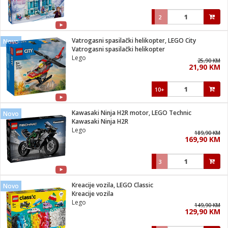
2
Vatrogasni spasilački helikopter, LEGO City
Novo
Vatrogasni spasilački helikopter
Lego
25,90 KM
21,90 KM
10+
Kawasaki Ninja H2R motor, LEGO Technic
Novo
Kawasaki Ninja H2R
Lego
189,90 KM
169,90 KM
3
Kreacije vozila, LEGO Classic
Novo
Kreacije vozila
Lego
149,90 KM
129,90 KM