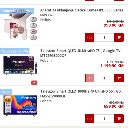
Aparat za uklanjanje dlačica, Lumea IPL 9900 Series
Ponovno na lageru
BRI977/00
Philips
1.049,00 KM
999,00 KM
10+
Televizor Smart QLED 4K UltraHD 75", Google TV
Nova cijena -7%
MT75EG8000QF
Fobem
1.299,90 KM
1.199,90 KM
1
Televizor Smart QLED 1000Hz 4K UltraHD 55", Google TV
Novo
FM55EG9000QF
Fobem
699,90 KM
659,90 KM
10+