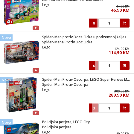
suđa
Lego
44,90 KM
46,90 KM
e
8
i
ja
Spider-Man protiv Doca Ocka u podzemnoj željeznici
Novo
Spider-Mana Protiv Doc Ocka
Lego
veša
124,90 KM
114,90 KM
plažu
 veša
eša/Sušilica
6
/kamp tuš
bil
Spider-Man Protiv Oscorpa, LEGO Super Heroes Marvel
Novo
Spider-Man Protiv Oscorpa
Lego
309,90 KM
ga / Zdravlje
289,90 KM
3
i za kosu
za brijanje
Policijska potjera, LEGO City
Novo
Policijska potjera
Lego
49,90 KM