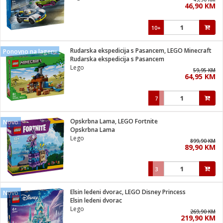
46,90 KM
i
10+
Rudarska ekspedicija s Pasancem, LEGO Minecraft
Ponovno na lageru
Rudarska ekspedicija s Pasancem
Lego
59,95 KM
64,95 KM
7
Opskrbna Lama, LEGO Fortnite
Novo
Opskrbna Lama
Lego
899,90 KM
89,90 KM
3
Elsin ledeni dvorac, LEGO Disney Princess
Novo
Elsin ledeni dvorac
Lego
269,90 KM
219,90 KM