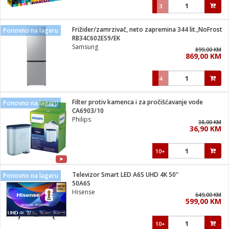
3
Frižider/zamrzivač, neto zapremina 344 lit.,NoFrost
Ponovno na lageru
RB34C602ES9/EK
Samsung
899,00 KM
869,00 KM
4
Filter protiv kamenca i za pročišćavanje vode
Ponovno na lageru
CA6903/10
Philips
38,00 KM
36,90 KM
10+
Televizor Smart LED A6S UHD 4K 50"
Ponovno na lageru
50A6S
Hisense
649,00 KM
599,00 KM
10+