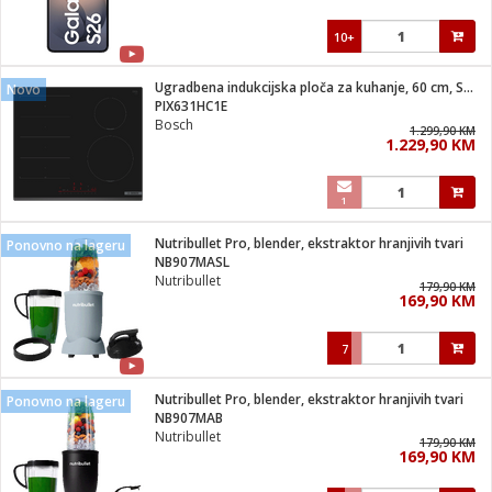
10+
Ugradbena indukcijska ploča za kuhanje, 60 cm, Serie 6
Novo
PIX631HC1E
Bosch
1.299,90 KM
1.229,90 KM
1
Nutribullet Pro, blender, ekstraktor hranjivih tvari
Ponovno na lageru
NB907MASL
Nutribullet
179,90 KM
169,90 KM
7
Nutribullet Pro, blender, ekstraktor hranjivih tvari
Ponovno na lageru
NB907MAB
Nutribullet
179,90 KM
169,90 KM