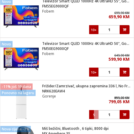
Televizor Smart QLED 1000Hz 4K UltraHD 55", Google TV
Novo
 Smartphone
čvrsto gorivo
FM55EG9000QF
iPhone
je
Fobem
699,90 KM
659,90 KM
a
pretvaraći
če
pis
ice/ostalo
10+
i
dodaci
na metar
/čistače
i
hinjski pribor
Televizor Smart QLED 1000Hz 4K UltraHD 50", Google TV
Novo
FM50EG9000QF
aći/pribor
Fobem
649,90 KM
i
599,90 KM
mari i kutije
taći/pribor
10+
je
Zabava
ika
/osigurači
Frižider/Zamrzivač, ukupna zapremina 336 l, No Frost Plus, E
-11% još 10 dana
NRK620EAW4
Ponovno na lageru
Gorenje
 noževe
959,00 KM
899,00 KM
799,05 KM
a
e
Exterijer
witch
5
itch 2
i/ Vitrine
Miš bežični, Bluetooth , 6 tipki, 8000 dpi
Nova cijena -7%
MX Anywhere 3S