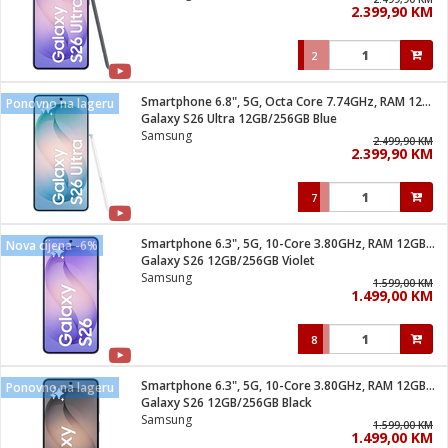
2.399,90 KM
i
2
Smartphone 6.8", 5G, Octa Core 7.74GHz, RAM 12GB, 200Mpixel
Ponovno na lageru
Galaxy S26 Ultra 12GB/256GB Blue
Samsung
2.499,90 KM
2.399,90 KM
7
Smartphone 6.3", 5G, 10-Core 3.80GHz, RAM 12GB, 50Mpixel
Nova cijena -6%
Galaxy S26 12GB/256GB Violet
Samsung
1.599,00 KM
1.499,00 KM
8
Smartphone 6.3", 5G, 10-Core 3.80GHz, RAM 12GB, 50Mpixel
Ponovno na lageru
Galaxy S26 12GB/256GB Black
Samsung
1.599,00 KM
1.499,00 KM