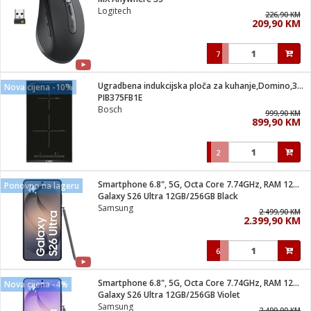
suđa
Logitech
226,90 KM
209,90 KM
e
7
i
ja
Ugradbena indukcijska ploča za kuhanje,Domino,3700W,Serie 6
Nova cijena -10%
PIB375FB1E
Bosch
veša
999,90 KM
899,90 KM
plažu
 veša
eša/Sušilica
2
/kamp tuš
bil
Smartphone 6.8", 5G, Octa Core 7.74GHz, RAM 12GB, 200Mpixel
Ponovno na lageru
Galaxy S26 Ultra 12GB/256GB Black
Samsung
2.499,90 KM
ga / Zdravlje
2.399,90 KM
6
i za kosu
za brijanje
Smartphone 6.8", 5G, Octa Core 7.74GHz, RAM 12GB, 200Mpixel
Nova cijena -4%
Galaxy S26 Ultra 12GB/256GB Violet
Samsung
2.499,90 KM