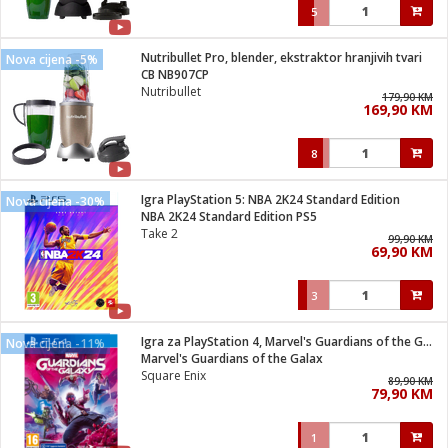
5
Nutribullet Pro, blender, ekstraktor hranjivih tvari
Nova cijena -5%
CB NB907CP
Nutribullet
179,90 KM
169,90 KM
8
Igra PlayStation 5: NBA 2K24 Standard Edition
Nova cijena -30%
NBA 2K24 Standard Edition PS5
Take 2
99,90 KM
69,90 KM
3
Igra za PlayStation 4, Marvel's Guardians of the Galaxy
Nova cijena -11%
Marvel's Guardians of the Galax
Square Enix
89,90 KM
79,90 KM
1