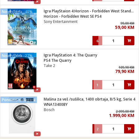
Igra PlayStaion 4:Horizon - Forbidden West Standard Edition
Nova cijena -40%
Horizon - Forbidden West SE PS4
Sony Entertainment
99,00 KM
59,00 KM
6
Igra PlayStation 4: The Quarry
Nova cijena -27%
PS4 The Quarry
Take 2
109,90 KM
79,90 KM
1
Mašina za veš /sušilica, 1400 obrtaja, 8/5 kg, Serie 4
Ponovno na lageru
WNA13400BY
Bosch
2.099,00 KM
1.999,00 KM
2