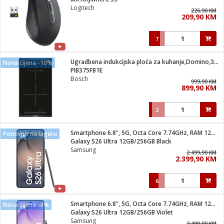
suđa
Logitech
226,90 KM
209,90 KM
e
7
i
ja
Ugradbena indukcijska ploča za kuhanje,Domino,3700W,Serie 6
Nova cijena -10%
PIB375FB1E
Bosch
veša
999,90 KM
899,90 KM
plažu
 veša
eša/Sušilica
2
/kamp tuš
bil
Smartphone 6.8", 5G, Octa Core 7.74GHz, RAM 12GB, 200Mpixel
Ponovno na lageru
Galaxy S26 Ultra 12GB/256GB Black
Samsung
2.499,90 KM
ga / Zdravlje
2.399,90 KM
6
i za kosu
za brijanje
Smartphone 6.8", 5G, Octa Core 7.74GHz, RAM 12GB, 200Mpixel
Nova cijena -4%
Galaxy S26 Ultra 12GB/256GB Violet
Samsung
2.499,90 KM