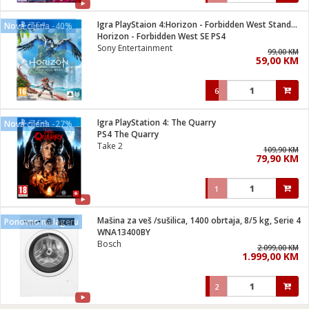
Igra PlayStaion 4:Horizon - Forbidden West Standard Edition
Nova cijena -40%
Horizon - Forbidden West SE PS4
Sony Entertainment
99,00 KM
59,00 KM
6
Igra PlayStation 4: The Quarry
Nova cijena -27%
PS4 The Quarry
Take 2
109,90 KM
79,90 KM
1
Mašina za veš /sušilica, 1400 obrtaja, 8/5 kg, Serie 4
Ponovno na lageru
WNA13400BY
Bosch
2.099,00 KM
1.999,00 KM
2