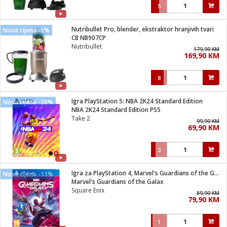
5
Nutribullet Pro, blender, ekstraktor hranjivih tvari
Nova cijena -5%
CB NB907CP
Nutribullet
179,90 KM
169,90 KM
8
Igra PlayStation 5: NBA 2K24 Standard Edition
Nova cijena -30%
NBA 2K24 Standard Edition PS5
Take 2
99,90 KM
69,90 KM
3
Igra za PlayStation 4, Marvel's Guardians of the Galaxy
Nova cijena -11%
Marvel's Guardians of the Galax
Square Enix
89,90 KM
79,90 KM
1