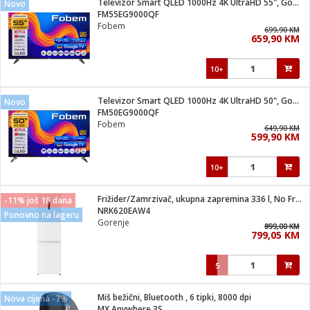
Televizor Smart QLED 1000Hz 4K UltraHD 55", Google TV
Novo
 Smartphone
čvrsto gorivo
FM55EG9000QF
iPhone
je
Fobem
699,90 KM
659,90 KM
a
pretvaraći
če
pis
ice/ostalo
10+
i
dodaci
na metar
/čistače
i
hinjski pribor
Televizor Smart QLED 1000Hz 4K UltraHD 50", Google TV
Novo
FM50EG9000QF
aći/pribor
Fobem
649,90 KM
i
599,90 KM
mari i kutije
taći/pribor
10+
je
Zabava
ika
/osigurači
Frižider/Zamrzivač, ukupna zapremina 336 l, No Frost Plus, E
-11% još 10 dana
NRK620EAW4
Ponovno na lageru
Gorenje
 noževe
959,00 KM
899,00 KM
799,05 KM
a
e
Exterijer
witch
5
itch 2
i/ Vitrine
Miš bežični, Bluetooth , 6 tipki, 8000 dpi
Nova cijena -7%
MX Anywhere 3S