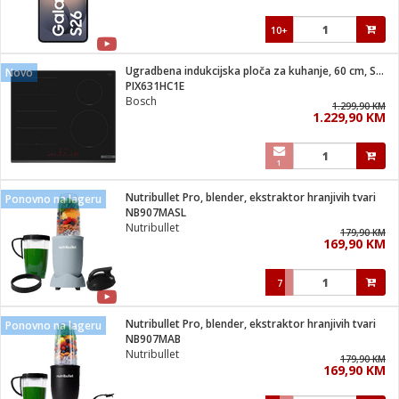
10+
Ugradbena indukcijska ploča za kuhanje, 60 cm, Serie 6
Novo
PIX631HC1E
Bosch
1.299,90 KM
1.229,90 KM
1
Nutribullet Pro, blender, ekstraktor hranjivih tvari
Ponovno na lageru
NB907MASL
Nutribullet
179,90 KM
169,90 KM
7
Nutribullet Pro, blender, ekstraktor hranjivih tvari
Ponovno na lageru
NB907MAB
Nutribullet
179,90 KM
169,90 KM