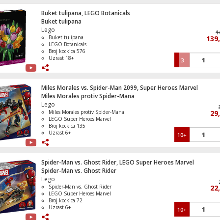
Buket tulipana, LEGO Botanicals
Frižider/Zamrzivač brutto zapremina 320 
Buket tulipana
NoFrost Plus
Lego
1
Buket tulipana
139
LEGO Botanicals
Broj kockica 576
Uzrast 18+
3
Cigareta elektronska,Twist,4u1,Blue
Berry,20mg
Miles Morales vs. Spider-Man 2099, Super Heroes Marvel
Miles Morales protiv Spider-Mana
Lego
Miles Morales protiv Spider-Mana
29
Usisavač sa posudom, vodena filtracija, 8
LEGO Super Heroes Marvel
GFORCEAQUA
Broj kockica 135
Uzrast 6+
10+
Spider-Man vs. Ghost Rider, LEGO Super Heroes Marvel
Spider-Man vs. Ghost Rider
Lego
Spider-Man vs. Ghost Rider
22
LEGO Super Heroes Marvel
Zabranjena šuma: Expecto Patronum, L
Broj kockica 72
Harry Potter
Uzrast 6+
10+