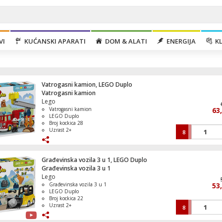
VI
KUĆANSKI APARATI
DOM & ALATI
ENERGIJA
KL
Vatrogasni kamion, LEGO Duplo
Vatrogasni kamion
Lego
Vatrogasni kamion
63
LEGO Duplo
Broj kockica 28
Uzrast 2+
8
Cigareta elektronska,Twist,4u1,Strawberr
Watermelon,20mg
Građevinska vozila 3 u 1, LEGO Duplo
Građevinska vozila 3 u 1
Lego
Građevinska vozila 3 u 1
53
Mikrovalna pećnica, 700 W, zapremina 17
LEGO Duplo
bijela
Broj kockica 22
Uzrast 2+
8