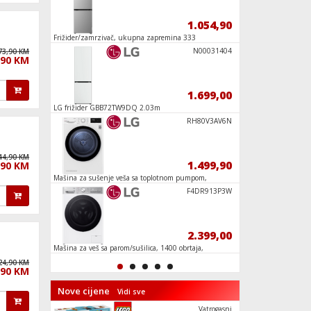
29,90
1.054,90
r
Frižider/zamrzivač, ukupna zapremina 333
Vatrogasni spasilački
lit., E
Spider-Man
N00031404
73,90 KM
,90 KM
22,90
1.699,00
LG frižider GBB72TW9DQ 2.03m
Spider-Man car vs. 
Heroes Marvel
Igralište
RH80V3AV6N
44,90 KM
21,90
1.499,90
,90 KM
Mašina za sušenje veša sa toplotnom pumpom,
Zombi tamnica, LEG
8kg, D
Buket tuli
F4DR913P3W
139,90
2.399,00
Mašina za veš sa parom/sušilica, 1400 obrtaja,
Seoska Vjetrenjača,
13/7 kg, D
24,90 KM
,90 KM
Nove cijene
Vidi sve
MT75EG8000
Vatrogasni