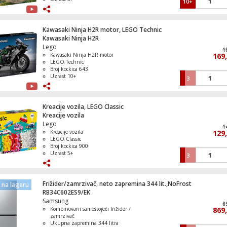
10+
Kawasaki Ninja H2R motor, LEGO Technic
Kawasaki Ninja H2R
Lego
1
Kawasaki Ninja H2R motor
169
LEGO Technic
Broj kockica 643
Uzrast 10+
3
Kreacije vozila, LEGO Classic
Kreacije vozila
Lego
1
Kreacije vozila
129
LEGO Classic
Broj kockica 900
Uzrast 5+
3
Frižider/zamrzivač, neto zapremina 344 lit.,NoFrost
na lageru
RB34C602ES9/EK
Samsung
8
Kombinovani samostojeći frižider /
869
zamrzivač
Ukupna zapremina 344 litra