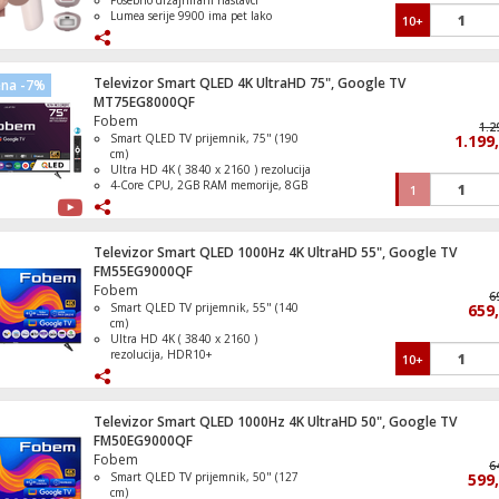
Posebno dizajnirani nastavci
Lumea serije 9900 ima pet lako
10+
prilagodljivih postavki bljeska
Nježan tretman, čak i na osjetljivim
područjima
SmartSkin detektira vašu nijansu
Televizor Smart QLED 4K UltraHD 75", Google TV
ena -7%
kože
MT75EG8000QF
Fobem
1.2
Smart QLED TV prijemnik, 75" (190
1.199
cm)
Ultra HD 4K ( 3840 x 2160 ) rezolucija
4-Core CPU, 2GB RAM memorije, 8GB
1
ROM memorije
DVB- S2 / T2 / C tuner, H265 HEVC
Operativni sistem Google TV
Televizor Smart QLED 1000Hz 4K UltraHD 55", Google TV
FM55EG9000QF
Fobem
6
Smart QLED TV prijemnik, 55" (140
659
cm)
Ultra HD 4K ( 3840 x 2160 )
rezolucija, HDR10+
10+
DVB S/S2/C/T/T2 tuner, H265 HEVC
Refresh Rate 1000Hz
Operativni sistem Google TV
Televizor Smart QLED 1000Hz 4K UltraHD 50", Google TV
FM50EG9000QF
Fobem
6
Smart QLED TV prijemnik, 50" (127
599
cm)