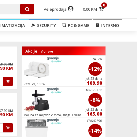
0
Veleprodaja
0,00 KM
IMATIZACIJA
SECURITY
PC & GAME
INTERNO
Akcije
Vidi sve
4000 Puffs
R402W
68,90 KM
,90 KM
-17
-12
%
%
još 53 dana
još 23 dana
33,20
109,90
y
Rezalica, 100W
Usisavač sa vrećico
MO17E1W
MG1701SB
-16
-8
%
%
još 23 dana
još 23 dana
57,90 KM
149,90
165,00
,90 KM
 l,
Mašina za mljevenje mesa, snaga 1700W
Usisavač sa posudom 
NRK6191PW4
GV642E90
-10
-14
%
%