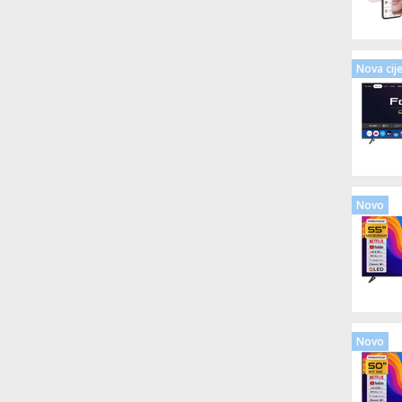
Nova cij
Novo
Novo