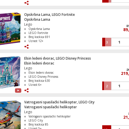
Miš bežični, Bluetooth , 6 tipki, 8000 dpi
Opskrbna Lama, LEGO Fortnite
Opskrbna Lama
Lego
8
Opskrbna Lama
89
LEGO Fortnite
Broj kockica 691
Uzrast 12+
3
Elsin ledeni dvorac, LEGO Disney Princess
Elsin ledeni dvorac
Lego
2
Elsin ledeni dvorac
219
LEGO Disney Princess
Broj kockica 630
Uzrast 6+
2
Vatrogasni spasilački helikopter, LEGO City
Vatrogasni spasilački helikopter
Lego
Vatrogasni spasilački helikopter
21
LEGO City
Broj kockica 85
Uzrast 5+