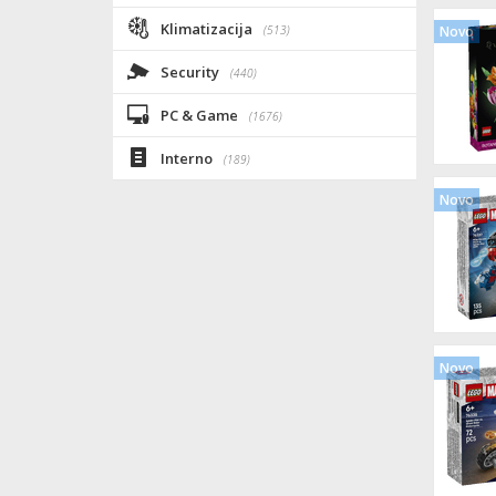
Klimatizacija
(513)
Novo
Security
(440)
PC & Game
(1676)
Interno
(189)
Novo
Novo