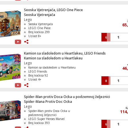
Seoska Vjetrenjača, LEGO One Piece
Seoska Vjetrenjača
Miles Morales vs. Spider-Man 2099, Supe
Lego
Heroes Marvel
Seoska Vjetrenjača
65
LEGO One Piece
Broj kockica 299
Uzrast 8+
6
Spider-Man vs. Ghost Rider, LEGO Super
Heroes Marvel
Kamion sa sladoledom u Heartlakeu, LEGO Friends
Kamion sa sladoledom u Heartlakeu
Lego
Kamion sa sladoledom u Heartlakeu
46
LEGO Friends
Igralište Za Psiće, LEGO Friends
Broj kockica 92
Uzrast 4+
8
Spider-Man protiv Doca Ocka u podzemnoj željeznici
Spider-Mana Protiv Doc Ocka
Buket tulipana, LEGO Botanicals
Lego
1
Spider-Man protiv Doca Ocka u
114
podzemnoj željeznici
LEGO Super Heroes Marvel
Broj kockica 393
6
Uzrast 9+