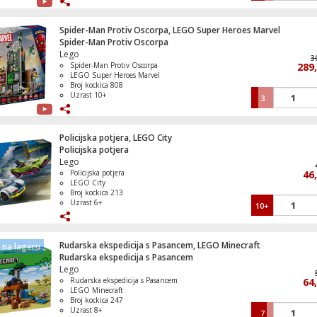
Spider-Man Protiv Oscorpa, LEGO Super Heroes Marvel
Spider-Man Protiv Oscorpa
Lego
Televizor Smart QLED 4K UltraHD 75", G
3
Spider-Man Protiv Oscorpa
289
TV
LEGO Super Heroes Marvel
Broj kockica 808
Uzrast 10+
3
Televizor Smart QLED 1000Hz 4K Ultra
Policijska potjera, LEGO City
55", Google TV
Policijska potjera
Lego
Policijska potjera
46
LEGO City
Broj kockica 213
Televizor Smart QLED 1000Hz 4K Ultra
Uzrast 6+
10+
50", Google TV
Rudarska ekspedicija s Pasancem, LEGO Minecraft
na lageru
Rudarska ekspedicija s Pasancem
Lego
Frižider/Zamrzivač, ukupna zapremina 3
Rudarska ekspedicija s Pasancem
No Frost Plus, E
64
LEGO Minecraft
Broj kockica 247
Uzrast 8+
7