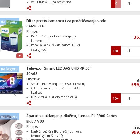
Wi-Fi funkciju za praktično
4
upravljanje putem pametnog uređaja
Unutrašnje LED svjetlo omogućuje
dobru vidljivost
Police su izrađene od kaljenog stakla
Filter protiv kamenca i za pročišćavanje vode
na lageru
CA6903/10
Philips
Do 5000 šoljica bez uklanjanja
36
kamenca
Poboljšava okus kafe zahvaljujući
čistijoj vodi
10+
Smanjuje tvrdoću vode i naslage
kamenca
Jednostavna i brza zamjena
Produžava vijek trajanja aparata za
Televizor Smart LED A6S UHD 4K 50"
na lageru
kafu
50A6S
Hisense
6
Smart LED TV prijemnik 50" (126cm)
599
Oštra slika bez zamućenja u 4K
kvaliteti
DTS Virtual X audio tehnologija
10+
Wi-Fi i Bluetooth povezivanje
VIDAA Smart platforma
Aparat za uklanjanje dlačica, Lumea IPL 9900 Series
na lageru
BRI977/00
Philips
1.0
Najbrži bežični IPL uređaj Lumea s
999
tehnologijom SenseIQ