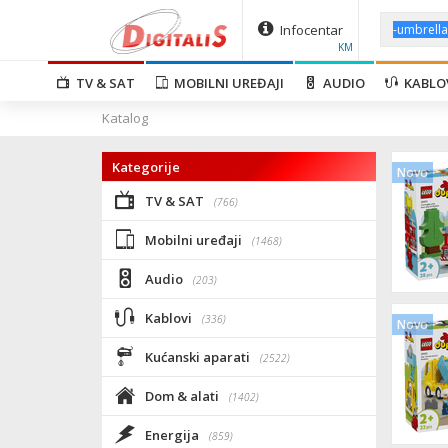
Infocentar
KM
TV & SAT
MOBILNI UREĐAJI
AUDIO
KABLO
Katalog
Kategorije
Novo
TV & SAT
(766)
Mobilni uređaji
(1468)
Audio
(203)
Kablovi
(336)
Novo
Kućanski aparati
(2522)
Dom & alati
(1402)
Energija
(859)