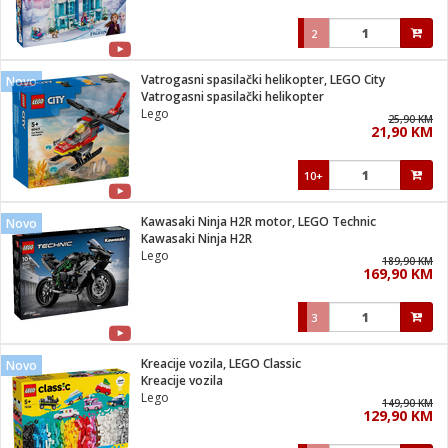
2
Vatrogasni spasilački helikopter, LEGO City
Novo
Vatrogasni spasilački helikopter
Lego
25,90 KM
21,90 KM
10+
Kawasaki Ninja H2R motor, LEGO Technic
Novo
Kawasaki Ninja H2R
Lego
189,90 KM
169,90 KM
3
Kreacije vozila, LEGO Classic
Novo
Kreacije vozila
Lego
149,90 KM
129,90 KM