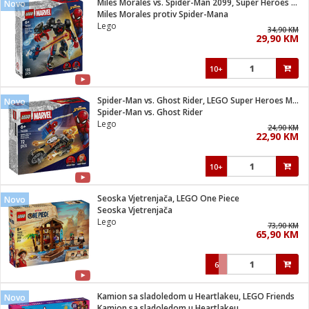
Miles Morales vs. Spider-Man 2099, Super Heroes Marvel
Novo
 Smartphone
čvrsto gorivo
Miles Morales protiv Spider-Mana
iPhone
je
Lego
34,90 KM
29,90 KM
a
pretvaraći
če
pis
ice/ostalo
10+
i
dodaci
na metar
/čistače
i
hinjski pribor
Spider-Man vs. Ghost Rider, LEGO Super Heroes Marvel
Novo
Spider-Man vs. Ghost Rider
aći/pribor
Lego
24,90 KM
i
22,90 KM
mari i kutije
taći/pribor
10+
je
Zabava
ika
/osigurači
Seoska Vjetrenjača, LEGO One Piece
Novo
Seoska Vjetrenjača
Lego
 noževe
73,90 KM
65,90 KM
a
e
Exterijer
witch
6
itch 2
i/ Vitrine
Kamion sa sladoledom u Heartlakeu, LEGO Friends
Novo
Kamion sa sladoledom u Heartlakeu