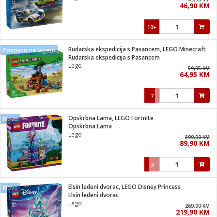
46,90 KM
i
10+
Rudarska ekspedicija s Pasancem, LEGO Minecraft
Ponovno na lageru
Rudarska ekspedicija s Pasancem
Lego
59,95 KM
64,95 KM
7
Opskrbna Lama, LEGO Fortnite
Novo
Opskrbna Lama
Lego
899,90 KM
89,90 KM
3
Elsin ledeni dvorac, LEGO Disney Princess
Novo
Elsin ledeni dvorac
Lego
269,90 KM
219,90 KM