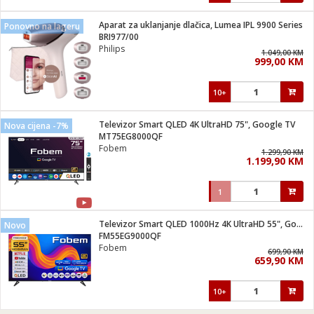
Aparat za uklanjanje dlačica, Lumea IPL 9900 Series
Ponovno na lageru
BRI977/00
Philips
1.049,00 KM
999,00 KM
10+
Televizor Smart QLED 4K UltraHD 75", Google TV
Nova cijena -7%
MT75EG8000QF
Fobem
1.299,90 KM
1.199,90 KM
1
Televizor Smart QLED 1000Hz 4K UltraHD 55", Google TV
Novo
FM55EG9000QF
Fobem
699,90 KM
659,90 KM
10+