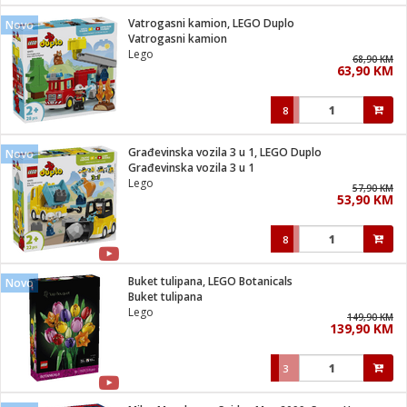
Vatrogasni kamion, LEGO Duplo
Novo
 hrane
t
Vatrogasni kamion
i
 dom
Lego
68,90 KM
lušalice
ji i oprema
63,90 KM
ki aparati
i
 stanice
8
A-100
ik
 pohrana
aciju
je
Građevinska vozila 3 u 1, LEGO Duplo
Novo
e
Građevinska vozila 3 u 1
glodare
e namjene
eđaje
 oprema
električne brave
Lego
57,90 KM
ije
odaci
53,90 KM
te
erije
etar
rtphone
i
8
je mesa
e
e
i program
Buket tulipana, LEGO Botanicals
hone
Novo
trošni materijal
i zraka
Buket tulipana
anje
am
er
Lego
prema
149,90 KM
o kafu
let
ram
139,90 KM
l
oprema
spenzer
nderi
3
 Čistači
čnice
ene
sat
kupatilo