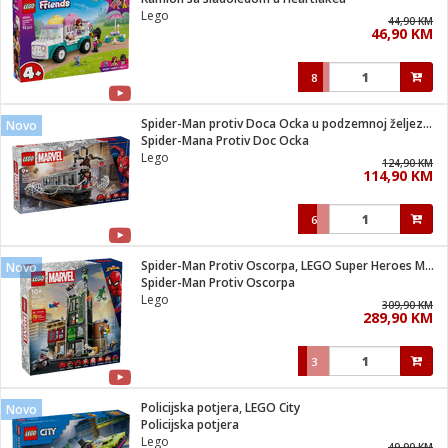
suđa
Lego
44,90 KM
46,90 KM
e
8
i
ja
Spider-Man protiv Doca Ocka u podzemnoj željeznici
Novo
Spider-Mana Protiv Doc Ocka
Lego
veša
124,90 KM
114,90 KM
plažu
 veša
eša/Sušilica
6
/kamp tuš
bil
Spider-Man Protiv Oscorpa, LEGO Super Heroes Marvel
Novo
Spider-Man Protiv Oscorpa
Lego
309,90 KM
ga / Zdravlje
289,90 KM
3
i za kosu
za brijanje
Policijska potjera, LEGO City
Novo
Policijska potjera
Lego
49,90 KM