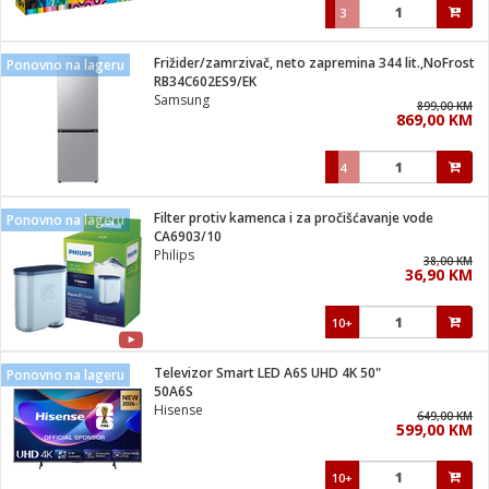
3
Frižider/zamrzivač, neto zapremina 344 lit.,NoFrost
Ponovno na lageru
RB34C602ES9/EK
Samsung
899,00 KM
869,00 KM
4
Filter protiv kamenca i za pročišćavanje vode
Ponovno na lageru
CA6903/10
Philips
38,00 KM
36,90 KM
10+
Televizor Smart LED A6S UHD 4K 50"
Ponovno na lageru
50A6S
Hisense
649,00 KM
599,00 KM
10+