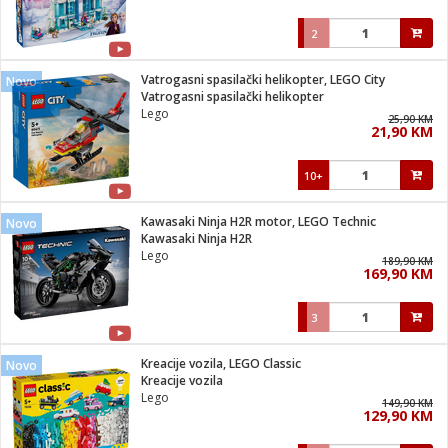
2
Vatrogasni spasilački helikopter, LEGO City
Novo
Vatrogasni spasilački helikopter
Lego
25,90 KM
21,90 KM
10+
Kawasaki Ninja H2R motor, LEGO Technic
Novo
Kawasaki Ninja H2R
Lego
189,90 KM
169,90 KM
3
Kreacije vozila, LEGO Classic
Novo
Kreacije vozila
Lego
149,90 KM
129,90 KM