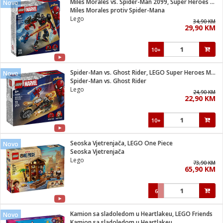
Miles Morales vs. Spider-Man 2099, Super Heroes Marvel
Novo
 Smartphone
čvrsto gorivo
Miles Morales protiv Spider-Mana
iPhone
je
Lego
34,90 KM
29,90 KM
a
pretvaraći
če
pis
ice/ostalo
10+
i
dodaci
na metar
/čistače
i
hinjski pribor
Spider-Man vs. Ghost Rider, LEGO Super Heroes Marvel
Novo
Spider-Man vs. Ghost Rider
aći/pribor
Lego
24,90 KM
i
22,90 KM
mari i kutije
taći/pribor
10+
je
Zabava
ika
/osigurači
Seoska Vjetrenjača, LEGO One Piece
Novo
Seoska Vjetrenjača
Lego
 noževe
73,90 KM
65,90 KM
a
e
Exterijer
witch
6
itch 2
i/ Vitrine
Kamion sa sladoledom u Heartlakeu, LEGO Friends
Novo
Kamion sa sladoledom u Heartlakeu