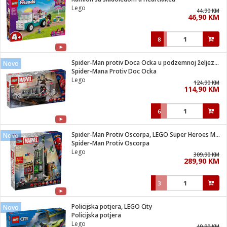
suđa
Lego
44,90 KM
46,90 KM
e
8
i
ja
Spider-Man protiv Doca Ocka u podzemnoj željeznici
Novo
Spider-Mana Protiv Doc Ocka
Lego
veša
124,90 KM
114,90 KM
plažu
 veša
eša/Sušilica
6
/kamp tuš
bil
Spider-Man Protiv Oscorpa, LEGO Super Heroes Marvel
Novo
Spider-Man Protiv Oscorpa
Lego
309,90 KM
ga / Zdravlje
289,90 KM
3
i za kosu
za brijanje
Policijska potjera, LEGO City
Novo
Policijska potjera
Lego
49,90 KM