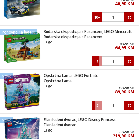
46,90 KM
i
10+
Rudarska ekspedicija s Pasancem, LEGO Minecraft
Ponovno na lageru
Rudarska ekspedicija s Pasancem
Lego
59,95 KM
64,95 KM
7
Opskrbna Lama, LEGO Fortnite
Novo
Opskrbna Lama
Lego
899,90 KM
89,90 KM
3
Elsin ledeni dvorac, LEGO Disney Princess
Novo
Elsin ledeni dvorac
Lego
269,90 KM
219,90 KM