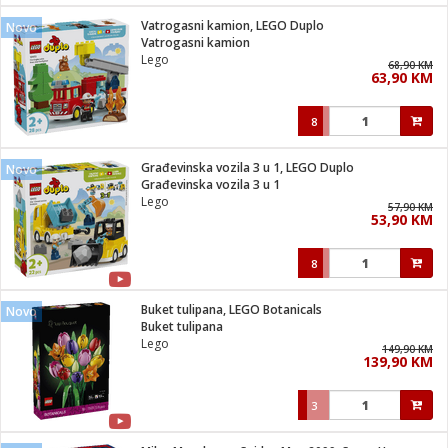
Vatrogasni kamion, LEGO Duplo
Novo
 hrane
t
Vatrogasni kamion
i
 dom
Lego
68,90 KM
lušalice
ji i oprema
63,90 KM
ki aparati
i
 stanice
8
A-100
ik
 pohrana
aciju
je
Građevinska vozila 3 u 1, LEGO Duplo
Novo
e
Građevinska vozila 3 u 1
glodare
e namjene
eđaje
 oprema
električne brave
Lego
57,90 KM
ije
odaci
53,90 KM
te
erije
etar
rtphone
i
8
je mesa
e
e
i program
Buket tulipana, LEGO Botanicals
hone
Novo
trošni materijal
i zraka
Buket tulipana
anje
am
er
Lego
prema
149,90 KM
o kafu
let
ram
139,90 KM
l
oprema
spenzer
nderi
3
 Čistači
čnice
ene
sat
kupatilo