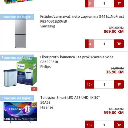
3
Frižider/zamrzivač, neto zapremina 344 lit.,NoFrost
Ponovno na lageru
RB34C602ES9/EK
Samsung
899,00 KM
869,00 KM
4
Filter protiv kamenca i za pročišćavanje vode
Ponovno na lageru
CA6903/10
Philips
38,00 KM
36,90 KM
10+
Televizor Smart LED A6S UHD 4K 50"
Ponovno na lageru
50A6S
Hisense
649,00 KM
599,00 KM
10+