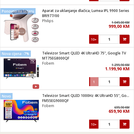
Aparat za uklanjanje dlačica, Lumea IPL 9900 Series
Ponovno na lageru
BRI977/00
Philips
1.049,00 KM
999,00 KM
10+
Televizor Smart QLED 4K UltraHD 75", Google TV
Nova cijena -7%
MT75EG8000QF
Fobem
1.299,90 KM
1.199,90 KM
1
Televizor Smart QLED 1000Hz 4K UltraHD 55", Google TV
Novo
FM55EG9000QF
Fobem
699,90 KM
659,90 KM
10+