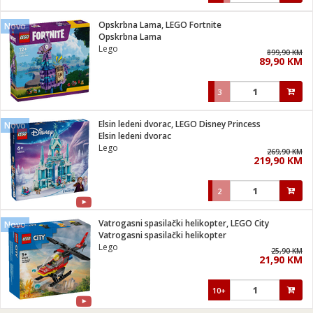
Opskrbna Lama, LEGO Fortnite
Novo
Opskrbna Lama
Lego
899,90 KM
89,90 KM
3
Elsin ledeni dvorac, LEGO Disney Princess
Novo
Elsin ledeni dvorac
Lego
269,90 KM
219,90 KM
2
Vatrogasni spasilački helikopter, LEGO City
Novo
Vatrogasni spasilački helikopter
Lego
25,90 KM
21,90 KM
10+