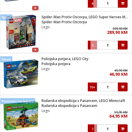
6
Spider-Man Protiv Oscorpa, LEGO Super Heroes Marvel
Novo
Spider-Man Protiv Oscorpa
Lego
309,90 KM
289,90 KM
3
Policijska potjera, LEGO City
Novo
Policijska potjera
Lego
49,90 KM
46,90 KM
10+
Rudarska ekspedicija s Pasancem, LEGO Minecraft
Ponovno na lageru
Rudarska ekspedicija s Pasancem
Lego
59,95 KM
64,95 KM
7