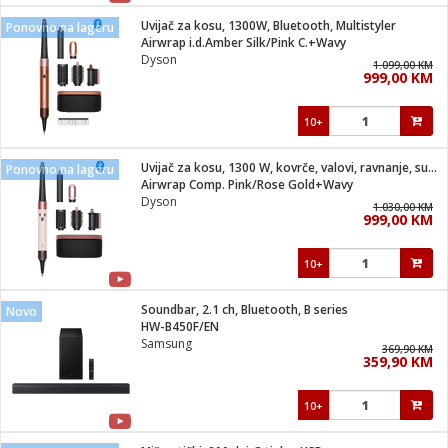
Uvijač za kosu, 1300W, Bluetooth, Multistyler
Ponovno na lageru
 hrane
t
Airwrap i.d.Amber Silk/Pink C.+Wavy
i
 dom
Dyson
1.099,00 KM
lušalice
ji i oprema
999,00 KM
ki aparati
i
 stanice
10+
A-100
ik
 pohrana
aciju
je
Uvijač za kosu, 1300 W, kovrče, valovi, ravnanje, sušenje
Ponovno na lageru
e
Airwrap Comp. Pink/Rose Gold+Wavy
glodare
e namjene
eđaje
 oprema
električne brave
Dyson
1.030,00 KM
ije
odaci
999,00 KM
te
erije
etar
rtphone
i
10+
je mesa
e
e
i program
Soundbar, 2.1 ch, Bluetooth, B series
hone
Novo
trošni materijal
i zraka
HW-B450F/EN
anje
am
er
Samsung
prema
369,90 KM
o kafu
let
ram
359,90 KM
l
oprema
spenzer
nderi
10+
 Čistači
čnice
ene
sat
kupatilo