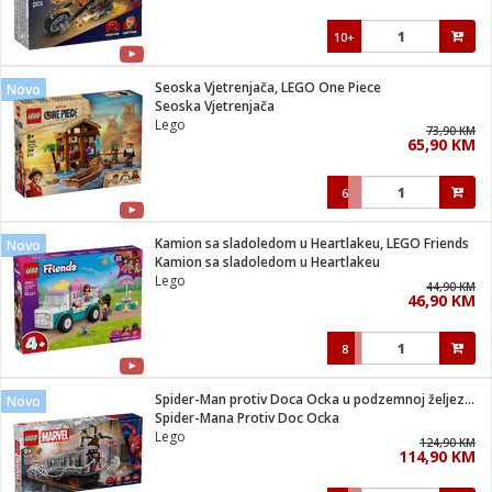
10+
Seoska Vjetrenjača, LEGO One Piece
Novo
Seoska Vjetrenjača
Lego
73,90 KM
65,90 KM
6
Kamion sa sladoledom u Heartlakeu, LEGO Friends
Novo
Kamion sa sladoledom u Heartlakeu
Lego
44,90 KM
46,90 KM
8
Spider-Man protiv Doca Ocka u podzemnoj željeznici
Novo
Spider-Mana Protiv Doc Ocka
Lego
124,90 KM
114,90 KM