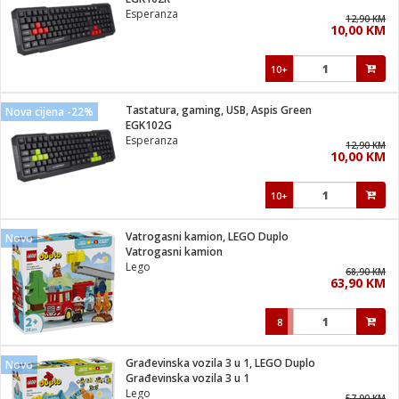
suđa
Esperanza
12,90 KM
10,00 KM
e
10+
i
ja
Tastatura, gaming, USB, Aspis Green
Nova cijena -22%
EGK102G
Esperanza
veša
12,90 KM
10,00 KM
plažu
 veša
eša/Sušilica
10+
/kamp tuš
bil
Vatrogasni kamion, LEGO Duplo
Novo
Vatrogasni kamion
Lego
68,90 KM
ga / Zdravlje
63,90 KM
8
i za kosu
za brijanje
Građevinska vozila 3 u 1, LEGO Duplo
Novo
Građevinska vozila 3 u 1
Lego
57,90 KM