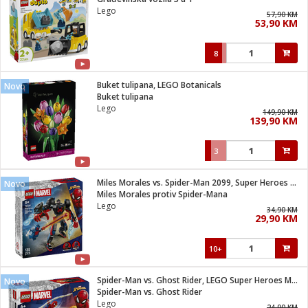
suđa
Lego
57,90 KM
53,90 KM
e
8
i
ja
Buket tulipana, LEGO Botanicals
Novo
Buket tulipana
Lego
veša
149,90 KM
139,90 KM
plažu
 veša
eša/Sušilica
3
/kamp tuš
bil
Miles Morales vs. Spider-Man 2099, Super Heroes Marvel
Novo
Miles Morales protiv Spider-Mana
Lego
34,90 KM
ga / Zdravlje
29,90 KM
10+
i za kosu
za brijanje
Spider-Man vs. Ghost Rider, LEGO Super Heroes Marvel
Novo
Spider-Man vs. Ghost Rider
Lego
24,90 KM