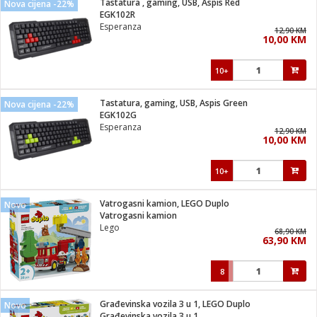
Tastatura , gaming, USB, Aspis Red
Nova cijena -22%
 Smartphone
čvrsto gorivo
EGK102R
iPhone
je
Esperanza
12,90 KM
10,00 KM
a
pretvaraći
če
pis
ice/ostalo
10+
i
dodaci
na metar
/čistače
i
hinjski pribor
Tastatura, gaming, USB, Aspis Green
Nova cijena -22%
EGK102G
aći/pribor
Esperanza
12,90 KM
i
10,00 KM
mari i kutije
taći/pribor
10+
je
Zabava
ika
/osigurači
Vatrogasni kamion, LEGO Duplo
Novo
Vatrogasni kamion
Lego
 noževe
68,90 KM
63,90 KM
a
e
Exterijer
witch
8
itch 2
i/ Vitrine
Građevinska vozila 3 u 1, LEGO Duplo
Novo
Građevinska vozila 3 u 1