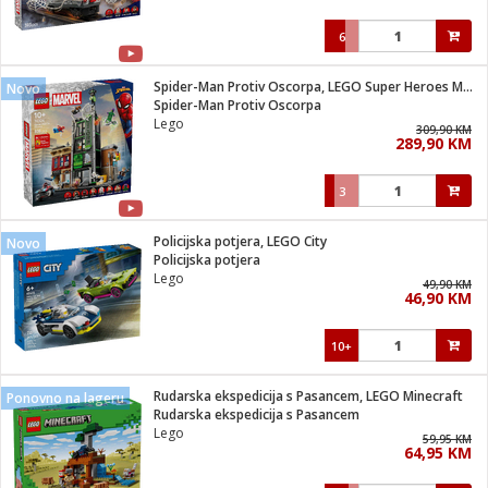
6
Spider-Man Protiv Oscorpa, LEGO Super Heroes Marvel
Novo
Spider-Man Protiv Oscorpa
Lego
309,90 KM
289,90 KM
3
Policijska potjera, LEGO City
Novo
Policijska potjera
Lego
49,90 KM
46,90 KM
10+
Rudarska ekspedicija s Pasancem, LEGO Minecraft
Ponovno na lageru
Rudarska ekspedicija s Pasancem
Lego
59,95 KM
64,95 KM