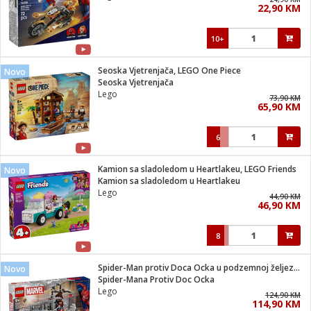
22,90 KM
i
10+
Seoska Vjetrenjača, LEGO One Piece
Novo
Seoska Vjetrenjača
Lego
73,90 KM
65,90 KM
6
Kamion sa sladoledom u Heartlakeu, LEGO Friends
Novo
Kamion sa sladoledom u Heartlakeu
Lego
44,90 KM
46,90 KM
8
Spider-Man protiv Doca Ocka u podzemnoj željeznici
Novo
Spider-Mana Protiv Doc Ocka
Lego
124,90 KM
114,90 KM