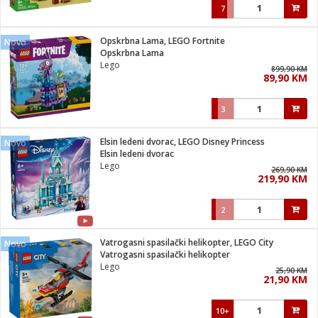
7
Opskrbna Lama, LEGO Fortnite
Novo
Opskrbna Lama
Lego
899,90 KM
89,90 KM
3
Elsin ledeni dvorac, LEGO Disney Princess
Novo
Elsin ledeni dvorac
Lego
269,90 KM
219,90 KM
2
Vatrogasni spasilački helikopter, LEGO City
Novo
Vatrogasni spasilački helikopter
Lego
25,90 KM
21,90 KM
10+