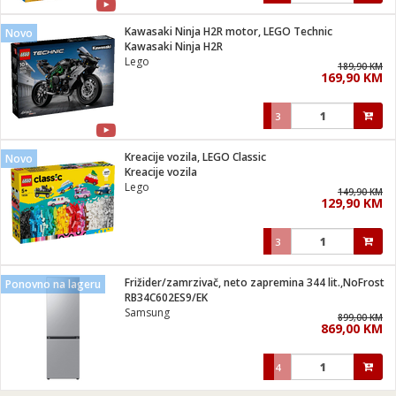
Kawasaki Ninja H2R motor, LEGO Technic
Novo
Kawasaki Ninja H2R
Lego
189,90 KM
169,90 KM
3
Kreacije vozila, LEGO Classic
Novo
Kreacije vozila
Lego
149,90 KM
129,90 KM
3
Frižider/zamrzivač, neto zapremina 344 lit.,NoFrost
Ponovno na lageru
RB34C602ES9/EK
Samsung
899,00 KM
869,00 KM
4