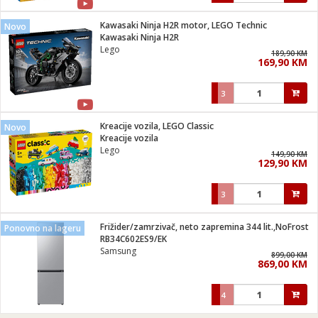
Kawasaki Ninja H2R motor, LEGO Technic
Novo
Kawasaki Ninja H2R
Lego
189,90 KM
169,90 KM
3
Kreacije vozila, LEGO Classic
Novo
Kreacije vozila
Lego
149,90 KM
129,90 KM
3
Frižider/zamrzivač, neto zapremina 344 lit.,NoFrost
Ponovno na lageru
RB34C602ES9/EK
Samsung
899,00 KM
869,00 KM
4