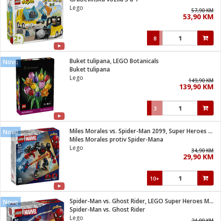
suđa
Lego
57,90 KM
53,90 KM
e
8
i
ja
Buket tulipana, LEGO Botanicals
Novo
Buket tulipana
Lego
veša
149,90 KM
139,90 KM
plažu
 veša
eša/Sušilica
3
/kamp tuš
bil
Miles Morales vs. Spider-Man 2099, Super Heroes Marvel
Novo
Miles Morales protiv Spider-Mana
Lego
34,90 KM
ga / Zdravlje
29,90 KM
10+
i za kosu
za brijanje
Spider-Man vs. Ghost Rider, LEGO Super Heroes Marvel
Novo
Spider-Man vs. Ghost Rider
Lego
24,90 KM