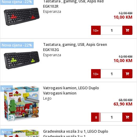
Tastatura , gaming, USB, Aspis Red
Nova cijena -22%
 Smartphone
čvrsto gorivo
EGK102R
iPhone
je
Esperanza
12,90 KM
10,00 KM
a
pretvaraći
če
pis
ice/ostalo
10+
i
dodaci
na metar
/čistače
i
hinjski pribor
Tastatura, gaming, USB, Aspis Green
Nova cijena -22%
EGK102G
aći/pribor
Esperanza
12,90 KM
i
10,00 KM
mari i kutije
taći/pribor
10+
je
Zabava
ika
/osigurači
Vatrogasni kamion, LEGO Duplo
Novo
Vatrogasni kamion
Lego
 noževe
68,90 KM
63,90 KM
a
e
Exterijer
witch
8
itch 2
i/ Vitrine
Građevinska vozila 3 u 1, LEGO Duplo
Novo
Građevinska vozila 3 u 1