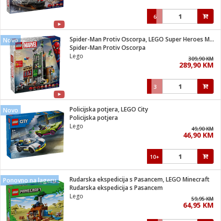
6
Spider-Man Protiv Oscorpa, LEGO Super Heroes Marvel
Novo
Spider-Man Protiv Oscorpa
Lego
309,90 KM
289,90 KM
3
Policijska potjera, LEGO City
Novo
Policijska potjera
Lego
49,90 KM
46,90 KM
10+
Rudarska ekspedicija s Pasancem, LEGO Minecraft
Ponovno na lageru
Rudarska ekspedicija s Pasancem
Lego
59,95 KM
64,95 KM