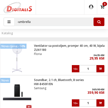
0
EĐAJI
PARATI
TI
IJA
i oprema
uređaji
ka
rane
i pribor
r - Analogija
Katalog
 BULLET
čni)
i
G9 / G4
- DOME
Ventilator sa postoljem, promjer 40 cm, 40 W, bijela
Nova cijena -14%
ževi
XVR
laptop
ijal
ZLN1180
lsku
tiljke
dzor
nari
Floria
34,95 KM
29,95 KM
a svjetla
r
deo
r - IP
je
essional
lati i pribor
10+
ere
ači
x
a grla
čnici
Soundbar, 2.1 ch, Bluetooth, B series
Novo
e
S2
jenje
HW-B450F/EN
Samsung
 C
ribor
li
369,90 KM
359,90 KM
ndroid
blet ...
a IP kamere
e
zor- IP
10+
jeći