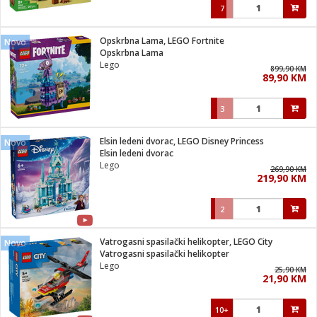
7
Opskrbna Lama, LEGO Fortnite
Novo
Opskrbna Lama
Lego
899,90 KM
89,90 KM
3
Elsin ledeni dvorac, LEGO Disney Princess
Novo
Elsin ledeni dvorac
Lego
269,90 KM
219,90 KM
2
Vatrogasni spasilački helikopter, LEGO City
Novo
Vatrogasni spasilački helikopter
Lego
25,90 KM
21,90 KM
10+