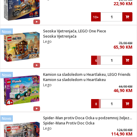
22,90 KM
i
10+
Seoska Vjetrenjača, LEGO One Piece
Novo
Seoska Vjetrenjača
Lego
73,90 KM
65,90 KM
6
Kamion sa sladoledom u Heartlakeu, LEGO Friends
Novo
Kamion sa sladoledom u Heartlakeu
Lego
44,90 KM
46,90 KM
8
Spider-Man protiv Doca Ocka u podzemnoj željeznici
Novo
Spider-Mana Protiv Doc Ocka
Lego
124,90 KM
114,90 KM