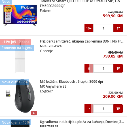
Televizor Smart QLED 1000Hz 4K UltraHD 50", Google TV
Novo
 Smartphone
čvrsto gorivo
FM50EG9000QF
iPhone
je
Fobem
649,90 KM
599,90 KM
a
pretvaraći
če
pis
ice/ostalo
10+
i
dodaci
na metar
/čistače
i
hinjski pribor
Frižider/Zamrzivač, ukupna zapremina 336 l, No Frost Plus, E
-11% još 10 dana
NRK620EAW4
Ponovno na lageru
aći/pribor
Gorenje
959,00 KM
899,00 KM
i
799,05 KM
mari i kutije
taći/pribor
5
je
Zabava
ika
/osigurači
Miš bežični, Bluetooth , 6 tipki, 8000 dpi
Nova cijena -7%
MX Anywhere 3S
Logitech
 noževe
226,90 KM
209,90 KM
a
e
Exterijer
witch
7
itch 2
i/ Vitrine
Ugradbena indukcijska ploča za kuhanje,Domino,3700W,Serie 6
Nova cijena -10%
PIB375FB1E