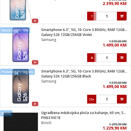
2.399,90 KM
i
7
Smartphone 6.3", 5G, 10-Core 3.80GHz, RAM 12GB, 50Mpixel
Nova cijena -6%
Galaxy S26 12GB/256GB Violet
Samsung
1.599,00 KM
1.499,00 KM
8
Smartphone 6.3", 5G, 10-Core 3.80GHz, RAM 12GB, 50Mpixel
Ponovno na lageru
Galaxy S26 12GB/256GB Black
Samsung
1.599,00 KM
1.499,00 KM
10+
Ugradbena indukcijska ploča za kuhanje, 60 cm, Serie 6
Novo
PIX631HC1E
Bosch
1.299,90 KM
1.229,90 KM