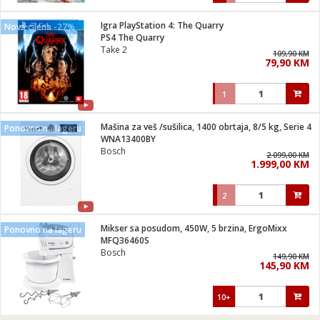
Igra PlayStation 4: The Quarry
Nova cijena -27%
PS4 The Quarry
Take 2
109,90 KM
79,90 KM
1
Mašina za veš /sušilica, 1400 obrtaja, 8/5 kg, Serie 4
Ponovno na lageru
WNA13400BY
Bosch
2.099,00 KM
1.999,00 KM
2
Mikser sa posudom, 450W, 5 brzina, ErgoMixx
Ponovno na lageru
MFQ36460S
Bosch
149,90 KM
145,90 KM
10+