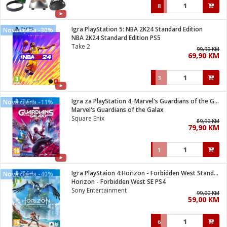
8
Igra PlayStation 5: NBA 2K24 Standard Edition
Nova cijena -30%
NBA 2K24 Standard Edition PS5
Take 2
99,90 KM
69,90 KM
3
Igra za PlayStation 4, Marvel's Guardians of the Galaxy
Nova cijena -11%
Marvel's Guardians of the Galax
Square Enix
89,90 KM
79,90 KM
1
Igra PlayStaion 4:Horizon - Forbidden West Standard Edition
Nova cijena -40%
Horizon - Forbidden West SE PS4
Sony Entertainment
99,00 KM
59,00 KM
6