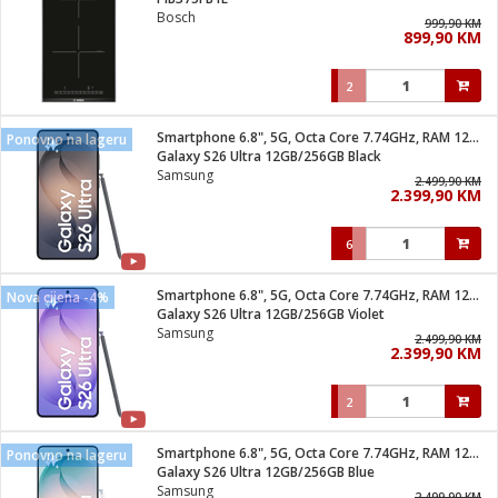
suđa
Bosch
999,90 KM
899,90 KM
e
2
i
ja
Smartphone 6.8", 5G, Octa Core 7.74GHz, RAM 12GB, 200Mpixel
Ponovno na lageru
Galaxy S26 Ultra 12GB/256GB Black
Samsung
veša
2.499,90 KM
2.399,90 KM
plažu
 veša
eša/Sušilica
6
/kamp tuš
bil
Smartphone 6.8", 5G, Octa Core 7.74GHz, RAM 12GB, 200Mpixel
Nova cijena -4%
Galaxy S26 Ultra 12GB/256GB Violet
Samsung
2.499,90 KM
ga / Zdravlje
2.399,90 KM
2
i za kosu
za brijanje
Smartphone 6.8", 5G, Octa Core 7.74GHz, RAM 12GB, 200Mpixel
Ponovno na lageru
Galaxy S26 Ultra 12GB/256GB Blue
Samsung
2.499,90 KM