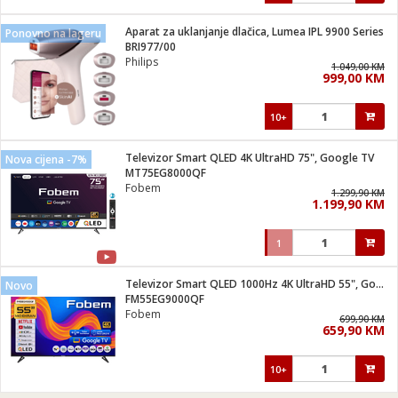
Aparat za uklanjanje dlačica, Lumea IPL 9900 Series
Ponovno na lageru
BRI977/00
Philips
1.049,00 KM
999,00 KM
10+
Televizor Smart QLED 4K UltraHD 75", Google TV
Nova cijena -7%
MT75EG8000QF
Fobem
1.299,90 KM
1.199,90 KM
1
Televizor Smart QLED 1000Hz 4K UltraHD 55", Google TV
Novo
FM55EG9000QF
Fobem
699,90 KM
659,90 KM
10+