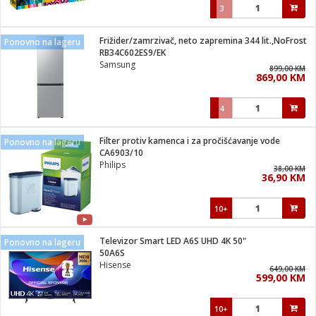
3
Frižider/zamrzivač, neto zapremina 344 lit.,NoFrost
Ponovno na lageru
RB34C602ES9/EK
Samsung
899,00 KM
869,00 KM
4
Filter protiv kamenca i za pročišćavanje vode
Ponovno na lageru
CA6903/10
Philips
38,00 KM
36,90 KM
10+
Televizor Smart LED A6S UHD 4K 50"
Ponovno na lageru
50A6S
Hisense
649,00 KM
599,00 KM
10+