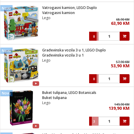
Vatrogasni kamion, LEGO Duplo
Novo
 hrane
t
Vatrogasni kamion
i
 dom
Lego
68,90 KM
lušalice
ji i oprema
63,90 KM
ki aparati
i
 stanice
8
A-100
ik
 pohrana
aciju
je
Građevinska vozila 3 u 1, LEGO Duplo
Novo
e
Građevinska vozila 3 u 1
glodare
e namjene
eđaje
 oprema
električne brave
Lego
57,90 KM
ije
odaci
53,90 KM
te
erije
etar
rtphone
i
8
je mesa
e
e
i program
Buket tulipana, LEGO Botanicals
hone
Novo
trošni materijal
i zraka
Buket tulipana
anje
am
er
Lego
prema
149,90 KM
o kafu
let
ram
139,90 KM
l
oprema
spenzer
nderi
3
 Čistači
čnice
ene
sat
kupatilo