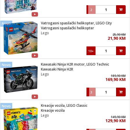
2
Vatrogasni spasilački helikopter, LEGO City
Novo
Vatrogasni spasilački helikopter
Lego
25,90 KM
21,90 KM
10+
Kawasaki Ninja H2R motor, LEGO Technic
Novo
Kawasaki Ninja H2R
Lego
189,90 KM
169,90 KM
3
Kreacije vozila, LEGO Classic
Novo
Kreacije vozila
Lego
149,90 KM
129,90 KM