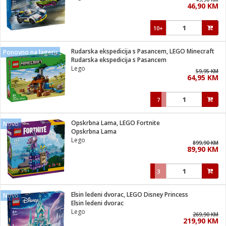
46,90 KM
i
10+
Rudarska ekspedicija s Pasancem, LEGO Minecraft
Ponovno na lageru
Rudarska ekspedicija s Pasancem
Lego
59,95 KM
64,95 KM
7
Opskrbna Lama, LEGO Fortnite
Novo
Opskrbna Lama
Lego
899,90 KM
89,90 KM
3
Elsin ledeni dvorac, LEGO Disney Princess
Novo
Elsin ledeni dvorac
Lego
269,90 KM
219,90 KM