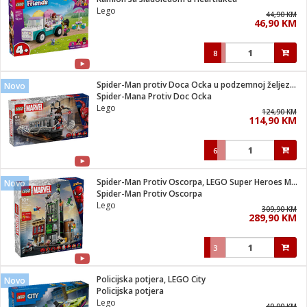
suđa
Lego
44,90 KM
46,90 KM
e
8
i
ja
Spider-Man protiv Doca Ocka u podzemnoj željeznici
Novo
Spider-Mana Protiv Doc Ocka
Lego
veša
124,90 KM
114,90 KM
plažu
 veša
eša/Sušilica
6
/kamp tuš
bil
Spider-Man Protiv Oscorpa, LEGO Super Heroes Marvel
Novo
Spider-Man Protiv Oscorpa
Lego
309,90 KM
ga / Zdravlje
289,90 KM
3
i za kosu
za brijanje
Policijska potjera, LEGO City
Novo
Policijska potjera
Lego
49,90 KM