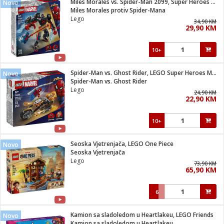
Miles Morales vs. Spider-Man 2099, Super Heroes Marvel
Novo
 Smartphone
čvrsto gorivo
Miles Morales protiv Spider-Mana
iPhone
je
Lego
34,90 KM
29,90 KM
a
pretvaraći
če
pis
ice/ostalo
10+
i
dodaci
na metar
/čistače
i
hinjski pribor
Spider-Man vs. Ghost Rider, LEGO Super Heroes Marvel
Novo
Spider-Man vs. Ghost Rider
aći/pribor
Lego
24,90 KM
i
22,90 KM
mari i kutije
taći/pribor
10+
je
Zabava
ika
/osigurači
Seoska Vjetrenjača, LEGO One Piece
Novo
Seoska Vjetrenjača
Lego
 noževe
73,90 KM
65,90 KM
a
e
Exterijer
witch
6
itch 2
i/ Vitrine
Kamion sa sladoledom u Heartlakeu, LEGO Friends
Novo
Kamion sa sladoledom u Heartlakeu