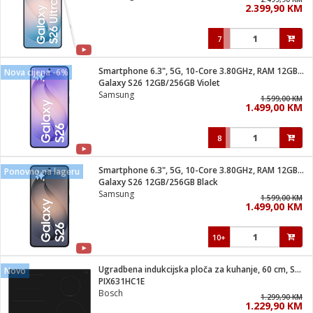
2.399,90 KM
i
7
Smartphone 6.3", 5G, 10-Core 3.80GHz, RAM 12GB, 50Mpixel
Nova cijena -6%
Galaxy S26 12GB/256GB Violet
Samsung
1.599,00 KM
1.499,00 KM
8
Smartphone 6.3", 5G, 10-Core 3.80GHz, RAM 12GB, 50Mpixel
Ponovno na lageru
Galaxy S26 12GB/256GB Black
Samsung
1.599,00 KM
1.499,00 KM
10+
Ugradbena indukcijska ploča za kuhanje, 60 cm, Serie 6
Novo
PIX631HC1E
Bosch
1.299,90 KM
1.229,90 KM