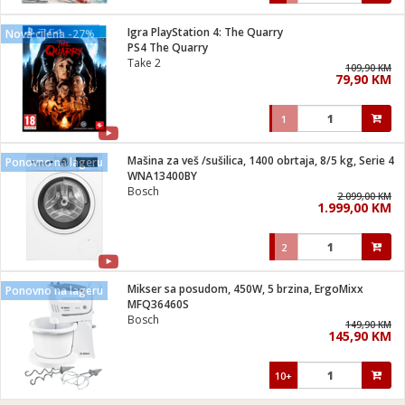
Igra PlayStation 4: The Quarry
Nova cijena -27%
PS4 The Quarry
Take 2
109,90 KM
79,90 KM
1
Mašina za veš /sušilica, 1400 obrtaja, 8/5 kg, Serie 4
Ponovno na lageru
WNA13400BY
Bosch
2.099,00 KM
1.999,00 KM
2
Mikser sa posudom, 450W, 5 brzina, ErgoMixx
Ponovno na lageru
MFQ36460S
Bosch
149,90 KM
145,90 KM
10+