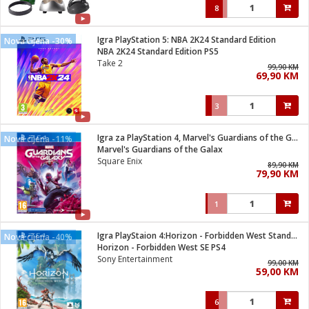
8
Igra PlayStation 5: NBA 2K24 Standard Edition
Nova cijena -30%
NBA 2K24 Standard Edition PS5
Take 2
99,90 KM
69,90 KM
3
Igra za PlayStation 4, Marvel's Guardians of the Galaxy
Nova cijena -11%
Marvel's Guardians of the Galax
Square Enix
89,90 KM
79,90 KM
1
Igra PlayStaion 4:Horizon - Forbidden West Standard Edition
Nova cijena -40%
Horizon - Forbidden West SE PS4
Sony Entertainment
99,00 KM
59,00 KM
6