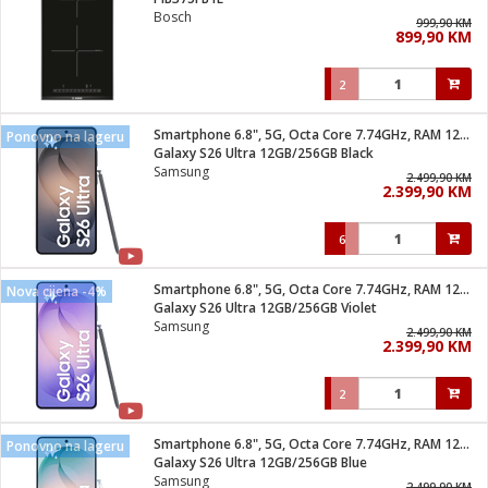
suđa
Bosch
999,90 KM
899,90 KM
e
2
i
ja
Smartphone 6.8", 5G, Octa Core 7.74GHz, RAM 12GB, 200Mpixel
Ponovno na lageru
Galaxy S26 Ultra 12GB/256GB Black
Samsung
veša
2.499,90 KM
2.399,90 KM
plažu
 veša
eša/Sušilica
6
/kamp tuš
bil
Smartphone 6.8", 5G, Octa Core 7.74GHz, RAM 12GB, 200Mpixel
Nova cijena -4%
Galaxy S26 Ultra 12GB/256GB Violet
Samsung
2.499,90 KM
ga / Zdravlje
2.399,90 KM
2
i za kosu
za brijanje
Smartphone 6.8", 5G, Octa Core 7.74GHz, RAM 12GB, 200Mpixel
Ponovno na lageru
Galaxy S26 Ultra 12GB/256GB Blue
Samsung
2.499,90 KM