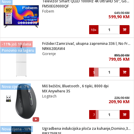
Televizor Smart QLED 1000Hz 4K UltraHD 50", Google TV
Novo
 Smartphone
čvrsto gorivo
FM50EG9000QF
iPhone
je
Fobem
649,90 KM
599,90 KM
a
pretvaraći
če
pis
ice/ostalo
10+
i
dodaci
na metar
/čistače
i
hinjski pribor
Frižider/Zamrzivač, ukupna zapremina 336 l, No Frost Plus, E
-11% još 10 dana
NRK620EAW4
Ponovno na lageru
aći/pribor
Gorenje
959,00 KM
899,00 KM
i
799,05 KM
mari i kutije
taći/pribor
5
je
Zabava
ika
/osigurači
Miš bežični, Bluetooth , 6 tipki, 8000 dpi
Nova cijena -7%
MX Anywhere 3S
Logitech
 noževe
226,90 KM
209,90 KM
a
e
Exterijer
witch
7
itch 2
i/ Vitrine
Ugradbena indukcijska ploča za kuhanje,Domino,3700W,Serie 6
Nova cijena -10%
PIB375FB1E