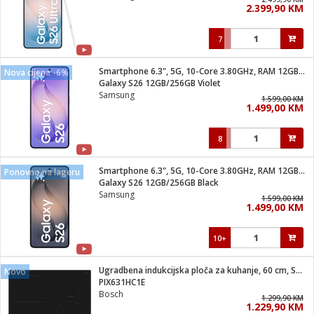
2.399,90 KM
i
7
Smartphone 6.3", 5G, 10-Core 3.80GHz, RAM 12GB, 50Mpixel
Nova cijena -6%
Galaxy S26 12GB/256GB Violet
Samsung
1.599,00 KM
1.499,00 KM
8
Smartphone 6.3", 5G, 10-Core 3.80GHz, RAM 12GB, 50Mpixel
Ponovno na lageru
Galaxy S26 12GB/256GB Black
Samsung
1.599,00 KM
1.499,00 KM
10+
Ugradbena indukcijska ploča za kuhanje, 60 cm, Serie 6
Novo
PIX631HC1E
Bosch
1.299,90 KM
1.229,90 KM