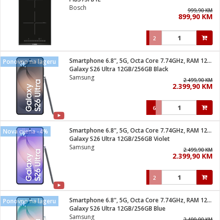
suđa
Bosch
999,90 KM
899,90 KM
e
2
i
ja
Smartphone 6.8", 5G, Octa Core 7.74GHz, RAM 12GB, 200Mpixel
Ponovno na lageru
Galaxy S26 Ultra 12GB/256GB Black
Samsung
veša
2.499,90 KM
2.399,90 KM
plažu
 veša
eša/Sušilica
6
/kamp tuš
bil
Smartphone 6.8", 5G, Octa Core 7.74GHz, RAM 12GB, 200Mpixel
Nova cijena -4%
Galaxy S26 Ultra 12GB/256GB Violet
Samsung
2.499,90 KM
ga / Zdravlje
2.399,90 KM
2
i za kosu
za brijanje
Smartphone 6.8", 5G, Octa Core 7.74GHz, RAM 12GB, 200Mpixel
Ponovno na lageru
Galaxy S26 Ultra 12GB/256GB Blue
Samsung
2.499,90 KM