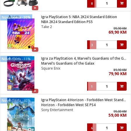
8
Igra PlayStation 5: NBA 2K24 Standard Edition
Nova cijena -30%
NBA 2K24 Standard Edition PS5
Take 2
99,90 KM
69,90 KM
3
Igra za PlayStation 4, Marvel's Guardians of the Galaxy
Nova cijena -11%
Marvel's Guardians of the Galax
Square Enix
89,90 KM
79,90 KM
1
Igra PlayStaion 4:Horizon - Forbidden West Standard Edition
Nova cijena -40%
Horizon - Forbidden West SE PS4
Sony Entertainment
99,00 KM
59,00 KM
6