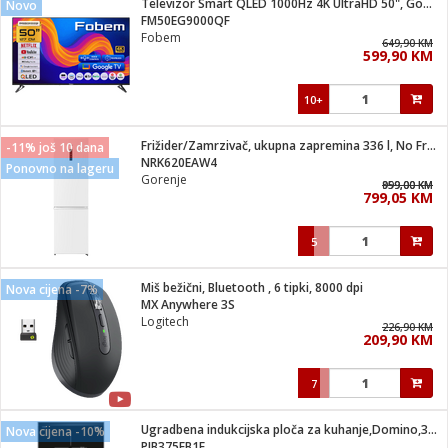
Televizor Smart QLED 1000Hz 4K UltraHD 50", Google TV
Novo
 Smartphone
čvrsto gorivo
FM50EG9000QF
iPhone
je
Fobem
649,90 KM
599,90 KM
a
pretvaraći
če
pis
ice/ostalo
10+
i
dodaci
na metar
/čistače
i
hinjski pribor
Frižider/Zamrzivač, ukupna zapremina 336 l, No Frost Plus, E
-11% još 10 dana
NRK620EAW4
Ponovno na lageru
aći/pribor
Gorenje
959,00 KM
899,00 KM
i
799,05 KM
mari i kutije
taći/pribor
5
je
Zabava
ika
/osigurači
Miš bežični, Bluetooth , 6 tipki, 8000 dpi
Nova cijena -7%
MX Anywhere 3S
Logitech
 noževe
226,90 KM
209,90 KM
a
e
Exterijer
witch
7
itch 2
i/ Vitrine
Ugradbena indukcijska ploča za kuhanje,Domino,3700W,Serie 6
Nova cijena -10%
PIB375FB1E