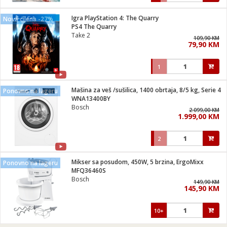
Igra PlayStation 4: The Quarry
Nova cijena -27%
PS4 The Quarry
Take 2
109,90 KM
79,90 KM
1
Mašina za veš /sušilica, 1400 obrtaja, 8/5 kg, Serie 4
Ponovno na lageru
WNA13400BY
Bosch
2.099,00 KM
1.999,00 KM
2
Mikser sa posudom, 450W, 5 brzina, ErgoMixx
Ponovno na lageru
MFQ36460S
Bosch
149,90 KM
145,90 KM
10+