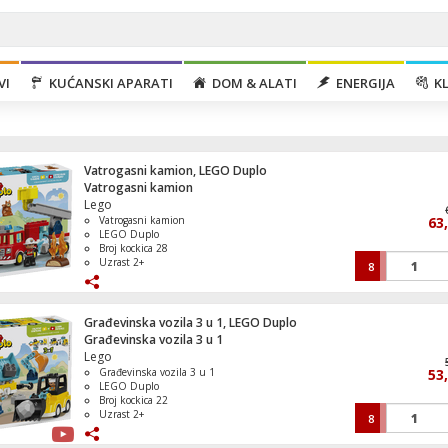
VI
KUĆANSKI APARATI
DOM & ALATI
ENERGIJA
KL
Vatrogasni kamion, LEGO Duplo
Vatrogasni kamion
Lego
Vatrogasni kamion
63
LEGO Duplo
Broj kockica 28
Uzrast 2+
8
Frižider/Zamrzivač, bruto zapremina 348 
NeoFrost, E
Građevinska vozila 3 u 1, LEGO Duplo
Građevinska vozila 3 u 1
Lego
Građevinska vozila 3 u 1
53
Mašina za pranje suđa, 13 kompleta, 5
LEGO Duplo
programa, D
Broj kockica 22
Uzrast 2+
8