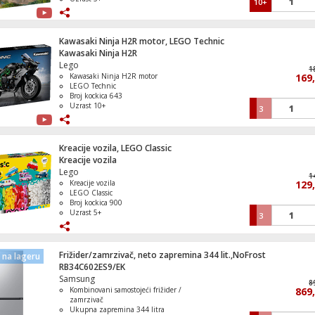
10+
Kawasaki Ninja H2R motor, LEGO Technic
Kawasaki Ninja H2R
Lego
1
Kawasaki Ninja H2R motor
169
LEGO Technic
Broj kockica 643
Uzrast 10+
3
Kreacije vozila, LEGO Classic
Kreacije vozila
Lego
1
Kreacije vozila
129
LEGO Classic
Broj kockica 900
Uzrast 5+
3
Frižider/zamrzivač, neto zapremina 344 lit.,NoFrost
na lageru
RB34C602ES9/EK
Samsung
8
Kombinovani samostojeći frižider /
869
zamrzivač
Ukupna zapremina 344 litra