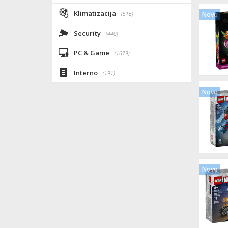
Klimatizacija
(516)
Novo
Security
(440)
PC & Game
(1679)
Interno
(191)
Novo
Novo