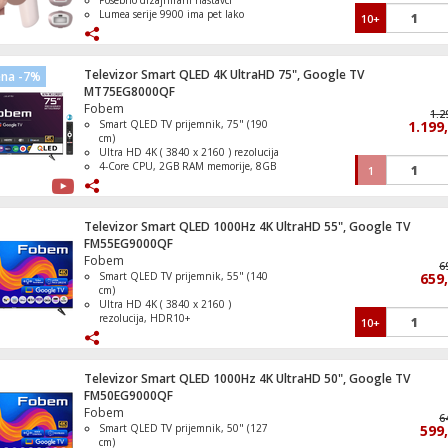
Posebno dizajnirani nastavci
Lumea serije 9900 ima pet lako
10+
prilagodljivih postavki bljeska
Nježan tretman, čak i na osjetljivim
područjima
SmartSkin detektira vašu nijansu
Televizor Smart QLED 4K UltraHD 75", Google TV
ena -7%
kože
MT75EG8000QF
Fobem
1.2
Smart QLED TV prijemnik, 75" (190
1.199
cm)
Ultra HD 4K ( 3840 x 2160 ) rezolucija
4-Core CPU, 2GB RAM memorije, 8GB
1
ROM memorije
DVB- S2 / T2 / C tuner, H265 HEVC
Operativni sistem Google TV
Televizor Smart QLED 1000Hz 4K UltraHD 55", Google TV
FM55EG9000QF
Fobem
6
Smart QLED TV prijemnik, 55" (140
659
cm)
Ultra HD 4K ( 3840 x 2160 )
rezolucija, HDR10+
10+
DVB S/S2/C/T/T2 tuner, H265 HEVC
Refresh Rate 1000Hz
Operativni sistem Google TV
Televizor Smart QLED 1000Hz 4K UltraHD 50", Google TV
FM50EG9000QF
Fobem
6
Smart QLED TV prijemnik, 50" (127
599
cm)