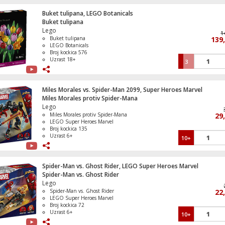
Buket tulipana, LEGO Botanicals
Frižider/Zamrzivač neto zapremina 262 li
Buket tulipana
Lego
1
Buket tulipana
139
LEGO Botanicals
Broj kockica 576
Uzrast 18+
3
Klima uređaj, 18000Btu, -15°C, R32, Inve
WiFi, A++/A+
Miles Morales vs. Spider-Man 2099, Super Heroes Marvel
Miles Morales protiv Spider-Mana
Lego
Miles Morales protiv Spider-Mana
29
Frižider/Zamrzivač, zapremina 339l, A++
LEGO Super Heroes Marvel
Broj kockica 135
Uzrast 6+
10+
Spider-Man vs. Ghost Rider, LEGO Super Heroes Marvel
Spider-Man vs. Ghost Rider
Lego
Spider-Man vs. Ghost Rider
22
LEGO Super Heroes Marvel
Elsin ledeni dvorac, LEGO Disney Princes
Broj kockica 72
Uzrast 6+
10+