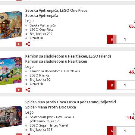
Seoska Vjetrenjača, LEGO One Piece
Seoska Vjetrenjača
Kamion sa sladoledom u Heartlakeu, LE
Lego
Friends
Seoska Vjetrenjača
65
LEGO One Piece
Broj kockica 299
Uzrast 8+
6
Opskrbna Lama, LEGO Fortnite
Kamion sa sladoledom u Heartlakeu, LEGO Friends
Kamion sa sladoledom u Heartlakeu
Lego
Kamion sa sladoledom u Heartlakeu
46
LEGO Friends
Gradilište i vozila 3 u 1, LEGO Duplo
Broj kockica 92
Uzrast 4+
8
Spider-Man protiv Doca Ocka u podzemnoj željeznici
Spider-Mana Protiv Doc Ocka
Spider-Man Protiv Oscorpa, LEGO Super
Lego
Heroes Marvel
1
Spider-Man protiv Doca Ocka u
114
podzemnoj željeznici
LEGO Super Heroes Marvel
Broj kockica 393
6
Uzrast 9+