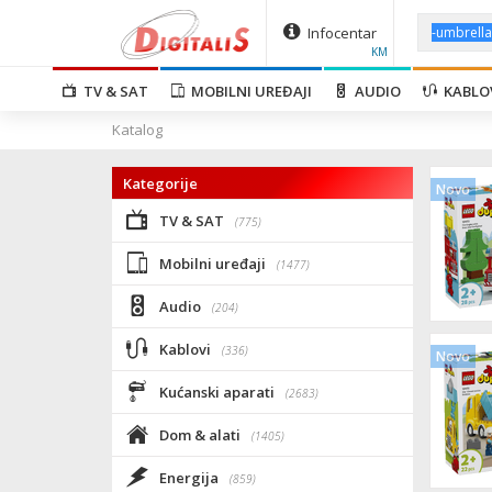
Infocentar
KM
TV & SAT
MOBILNI UREĐAJI
AUDIO
KABLO
Katalog
Kategorije
Novo
TV & SAT
(775)
Mobilni uređaji
(1477)
Audio
(204)
Kablovi
(336)
Novo
Kućanski aparati
(2683)
Dom & alati
(1405)
Energija
(859)