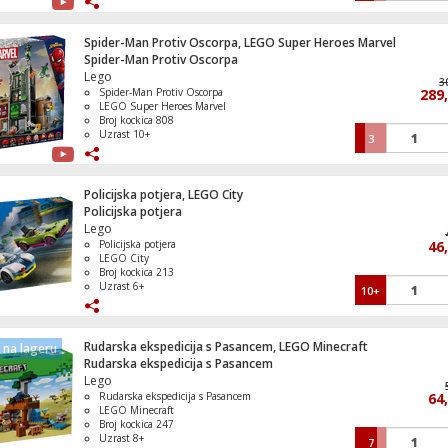
Spider-Man Protiv Oscorpa, LEGO Super Heroes Marvel
Spider-Man Protiv Oscorpa
Lego
Televizor Smart QLED 4K UltraHD 75", G
3
Spider-Man Protiv Oscorpa
289
TV
LEGO Super Heroes Marvel
Broj kockica 808
Uzrast 10+
3
Televizor Smart QLED 1000Hz 4K Ultra
Policijska potjera, LEGO City
55", Google TV
Policijska potjera
Lego
Policijska potjera
46
LEGO City
Broj kockica 213
Televizor Smart QLED 1000Hz 4K Ultra
Uzrast 6+
10+
50", Google TV
Rudarska ekspedicija s Pasancem, LEGO Minecraft
na lageru
Rudarska ekspedicija s Pasancem
Lego
Frižider/Zamrzivač, ukupna zapremina 3
Rudarska ekspedicija s Pasancem
No Frost Plus, E
64
LEGO Minecraft
Broj kockica 247
Uzrast 8+
7