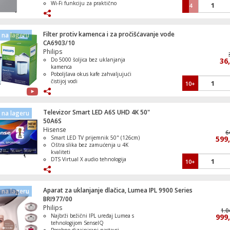
Wi-Fi funkciju za praktično
4
upravljanje putem pametnog uređaja
Unutrašnje LED svjetlo omogućuje
dobru vidljivost
Police su izrađene od kaljenog stakla
Filter protiv kamenca i za pročišćavanje vode
na lageru
CA6903/10
Philips
Do 5000 šoljica bez uklanjanja
36
kamenca
Poboljšava okus kafe zahvaljujući
čistijoj vodi
10+
Smanjuje tvrdoću vode i naslage
kamenca
Jednostavna i brza zamjena
Produžava vijek trajanja aparata za
Televizor Smart LED A6S UHD 4K 50"
na lageru
kafu
50A6S
Hisense
6
Smart LED TV prijemnik 50" (126cm)
599
Oštra slika bez zamućenja u 4K
kvaliteti
DTS Virtual X audio tehnologija
10+
Wi-Fi i Bluetooth povezivanje
VIDAA Smart platforma
Aparat za uklanjanje dlačica, Lumea IPL 9900 Series
na lageru
BRI977/00
Philips
1.0
Najbrži bežični IPL uređaj Lumea s
999
tehnologijom SenseIQ