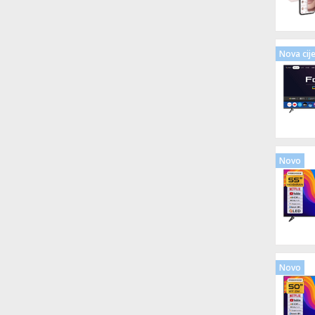
Nova cij
Novo
Novo