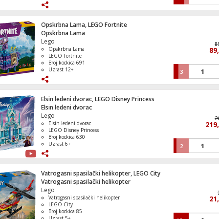
Miš bežični, Bluetooth , 6 tipki, 8000 dpi
Opskrbna Lama, LEGO Fortnite
Opskrbna Lama
Lego
8
Opskrbna Lama
89
LEGO Fortnite
Broj kockica 691
Uzrast 12+
3
Elsin ledeni dvorac, LEGO Disney Princess
Elsin ledeni dvorac
Lego
2
Elsin ledeni dvorac
219
LEGO Disney Princess
Broj kockica 630
Uzrast 6+
2
Vatrogasni spasilački helikopter, LEGO City
Vatrogasni spasilački helikopter
Lego
Vatrogasni spasilački helikopter
21
LEGO City
Broj kockica 85
Uzrast 5+