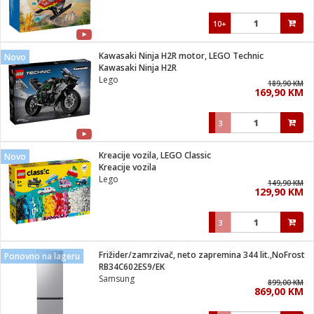
10+
Kawasaki Ninja H2R motor, LEGO Technic
Novo
Kawasaki Ninja H2R
Lego
189,90 KM
169,90 KM
3
Kreacije vozila, LEGO Classic
Novo
Kreacije vozila
Lego
149,90 KM
129,90 KM
3
Frižider/zamrzivač, neto zapremina 344 lit.,NoFrost
Ponovno na lageru
RB34C602ES9/EK
Samsung
899,00 KM
869,00 KM