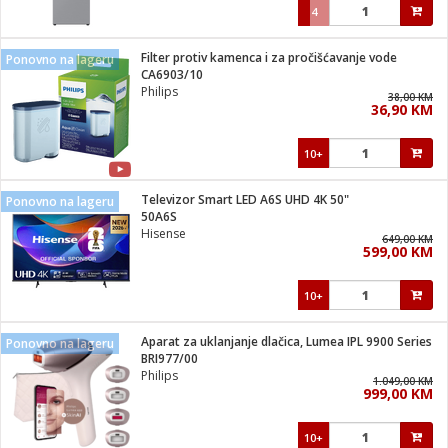
4
Filter protiv kamenca i za pročišćavanje vode
Ponovno na lageru
CA6903/10
Philips
38,00 KM
36,90 KM
10+
Televizor Smart LED A6S UHD 4K 50"
Ponovno na lageru
50A6S
Hisense
649,00 KM
599,00 KM
10+
Aparat za uklanjanje dlačica, Lumea IPL 9900 Series
Ponovno na lageru
BRI977/00
Philips
1.049,00 KM
999,00 KM
10+