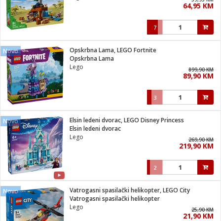
64,95 KM
i
7
Opskrbna Lama, LEGO Fortnite
Novo
Opskrbna Lama
Lego
899,90 KM
89,90 KM
3
Elsin ledeni dvorac, LEGO Disney Princess
Novo
Elsin ledeni dvorac
Lego
269,90 KM
219,90 KM
2
Vatrogasni spasilački helikopter, LEGO City
Novo
Vatrogasni spasilački helikopter
Lego
25,90 KM
21,90 KM