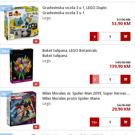
Građevinska vozila 3 u 1, LEGO Duplo
Novo
 hrane
t
Građevinska vozila 3 u 1
i
 dom
Lego
57,90 KM
lušalice
ji i oprema
53,90 KM
ki aparati
i
 stanice
8
A-100
ik
 pohrana
aciju
je
Buket tulipana, LEGO Botanicals
Novo
e
Buket tulipana
glodare
e namjene
eđaje
 oprema
električne brave
Lego
149,90 KM
ije
odaci
139,90 KM
te
erije
etar
rtphone
i
3
je mesa
e
e
i program
Miles Morales vs. Spider-Man 2099, Super Heroes Marvel
hone
Novo
trošni materijal
i zraka
Miles Morales protiv Spider-Mana
anje
am
er
Lego
prema
34,90 KM
o kafu
let
ram
29,90 KM
l
oprema
spenzer
nderi
10+
 Čistači
čnice
ene
sat
kupatilo