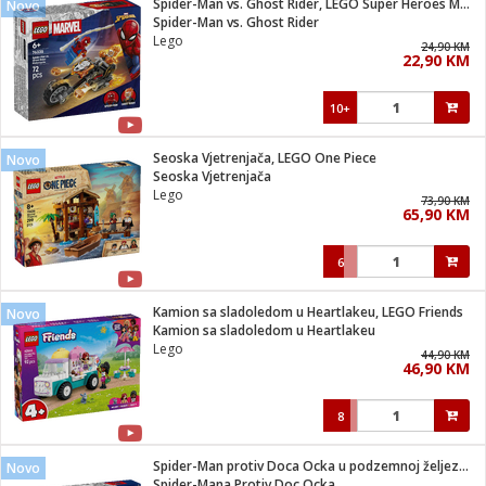
Spider-Man vs. Ghost Rider, LEGO Super Heroes Marvel
Novo
 Smartphone
čvrsto gorivo
Spider-Man vs. Ghost Rider
iPhone
je
Lego
24,90 KM
22,90 KM
a
pretvaraći
če
pis
ice/ostalo
10+
i
dodaci
na metar
/čistače
i
hinjski pribor
Seoska Vjetrenjača, LEGO One Piece
Novo
Seoska Vjetrenjača
aći/pribor
Lego
73,90 KM
i
65,90 KM
mari i kutije
taći/pribor
6
je
Zabava
ika
/osigurači
Kamion sa sladoledom u Heartlakeu, LEGO Friends
Novo
Kamion sa sladoledom u Heartlakeu
Lego
 noževe
44,90 KM
46,90 KM
a
e
Exterijer
witch
8
itch 2
i/ Vitrine
Spider-Man protiv Doca Ocka u podzemnoj željeznici
Novo
Spider-Mana Protiv Doc Ocka