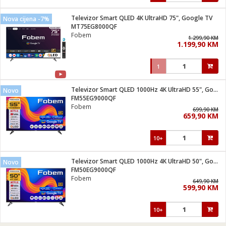
Televizor Smart QLED 4K UltraHD 75", Google TV
Nova cijena -7%
MT75EG8000QF
Fobem
1.299,90 KM
1.199,90 KM
1
Televizor Smart QLED 1000Hz 4K UltraHD 55", Google TV
Novo
FM55EG9000QF
Fobem
699,90 KM
659,90 KM
10+
Televizor Smart QLED 1000Hz 4K UltraHD 50", Google TV
Novo
FM50EG9000QF
Fobem
649,90 KM
599,90 KM
10+