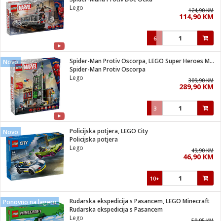
suđa
Lego
124,90 KM
114,90 KM
e
6
i
ja
Spider-Man Protiv Oscorpa, LEGO Super Heroes Marvel
Novo
Spider-Man Protiv Oscorpa
Lego
veša
309,90 KM
289,90 KM
plažu
 veša
eša/Sušilica
3
/kamp tuš
bil
Policijska potjera, LEGO City
Novo
Policijska potjera
Lego
49,90 KM
ga / Zdravlje
46,90 KM
10+
i za kosu
za brijanje
Rudarska ekspedicija s Pasancem, LEGO Minecraft
Ponovno na lageru
Rudarska ekspedicija s Pasancem
Lego
59,95 KM