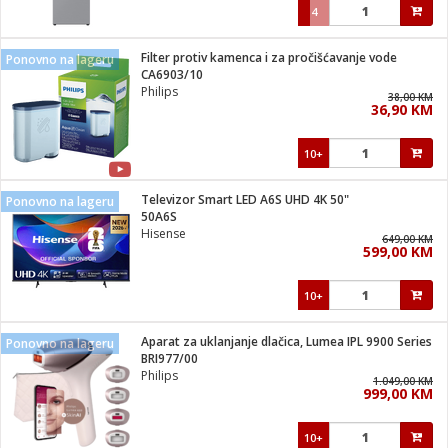
4
Filter protiv kamenca i za pročišćavanje vode
Ponovno na lageru
CA6903/10
Philips
38,00 KM
36,90 KM
10+
Televizor Smart LED A6S UHD 4K 50"
Ponovno na lageru
50A6S
Hisense
649,00 KM
599,00 KM
10+
Aparat za uklanjanje dlačica, Lumea IPL 9900 Series
Ponovno na lageru
BRI977/00
Philips
1.049,00 KM
999,00 KM
10+