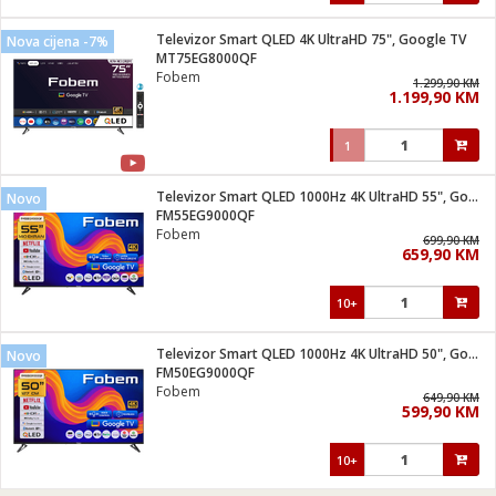
Televizor Smart QLED 4K UltraHD 75", Google TV
Nova cijena -7%
MT75EG8000QF
Fobem
1.299,90 KM
1.199,90 KM
1
Televizor Smart QLED 1000Hz 4K UltraHD 55", Google TV
Novo
FM55EG9000QF
Fobem
699,90 KM
659,90 KM
10+
Televizor Smart QLED 1000Hz 4K UltraHD 50", Google TV
Novo
FM50EG9000QF
Fobem
649,90 KM
599,90 KM
10+