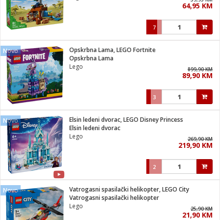
64,95 KM
i
7
Opskrbna Lama, LEGO Fortnite
Novo
Opskrbna Lama
Lego
899,90 KM
89,90 KM
3
Elsin ledeni dvorac, LEGO Disney Princess
Novo
Elsin ledeni dvorac
Lego
269,90 KM
219,90 KM
2
Vatrogasni spasilački helikopter, LEGO City
Novo
Vatrogasni spasilački helikopter
Lego
25,90 KM
21,90 KM