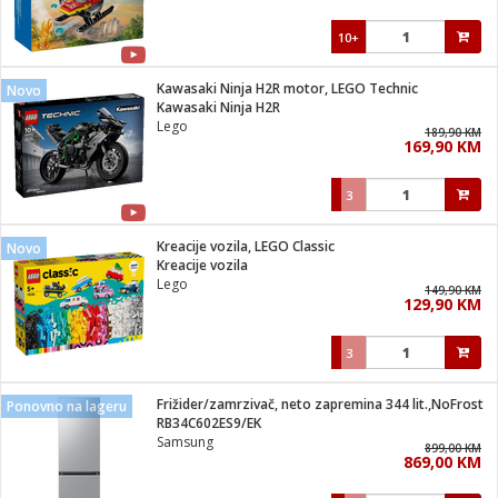
10+
Kawasaki Ninja H2R motor, LEGO Technic
Novo
Kawasaki Ninja H2R
Lego
189,90 KM
169,90 KM
3
Kreacije vozila, LEGO Classic
Novo
Kreacije vozila
Lego
149,90 KM
129,90 KM
3
Frižider/zamrzivač, neto zapremina 344 lit.,NoFrost
Ponovno na lageru
RB34C602ES9/EK
Samsung
899,00 KM
869,00 KM