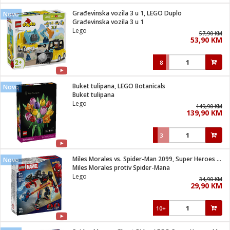
Građevinska vozila 3 u 1, LEGO Duplo
Novo
 hrane
t
Građevinska vozila 3 u 1
i
 dom
Lego
57,90 KM
lušalice
ji i oprema
53,90 KM
ki aparati
i
 stanice
8
A-100
ik
 pohrana
aciju
je
Buket tulipana, LEGO Botanicals
Novo
e
Buket tulipana
glodare
e namjene
eđaje
 oprema
električne brave
Lego
149,90 KM
ije
odaci
139,90 KM
te
erije
etar
rtphone
i
3
je mesa
e
e
i program
Miles Morales vs. Spider-Man 2099, Super Heroes Marvel
hone
Novo
trošni materijal
i zraka
Miles Morales protiv Spider-Mana
anje
am
er
Lego
prema
34,90 KM
o kafu
let
ram
29,90 KM
l
oprema
spenzer
nderi
10+
 Čistači
čnice
ene
sat
kupatilo