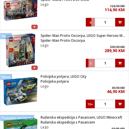
suđa
Lego
124,90 KM
114,90 KM
e
6
i
ja
Spider-Man Protiv Oscorpa, LEGO Super Heroes Marvel
Novo
Spider-Man Protiv Oscorpa
Lego
veša
309,90 KM
289,90 KM
plažu
 veša
eša/Sušilica
3
/kamp tuš
bil
Policijska potjera, LEGO City
Novo
Policijska potjera
Lego
49,90 KM
ga / Zdravlje
46,90 KM
10+
i za kosu
za brijanje
Rudarska ekspedicija s Pasancem, LEGO Minecraft
Ponovno na lageru
Rudarska ekspedicija s Pasancem
Lego
59,95 KM