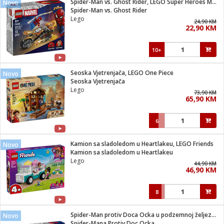
Spider-Man vs. Ghost Rider, LEGO Super Heroes Marvel
Novo
 Smartphone
čvrsto gorivo
Spider-Man vs. Ghost Rider
iPhone
je
Lego
24,90 KM
22,90 KM
a
pretvaraći
če
pis
ice/ostalo
10+
i
dodaci
na metar
/čistače
i
hinjski pribor
Seoska Vjetrenjača, LEGO One Piece
Novo
Seoska Vjetrenjača
aći/pribor
Lego
73,90 KM
i
65,90 KM
mari i kutije
taći/pribor
6
je
Zabava
ika
/osigurači
Kamion sa sladoledom u Heartlakeu, LEGO Friends
Novo
Kamion sa sladoledom u Heartlakeu
Lego
 noževe
44,90 KM
46,90 KM
a
e
Exterijer
witch
8
itch 2
i/ Vitrine
Spider-Man protiv Doca Ocka u podzemnoj željeznici
Novo
Spider-Mana Protiv Doc Ocka