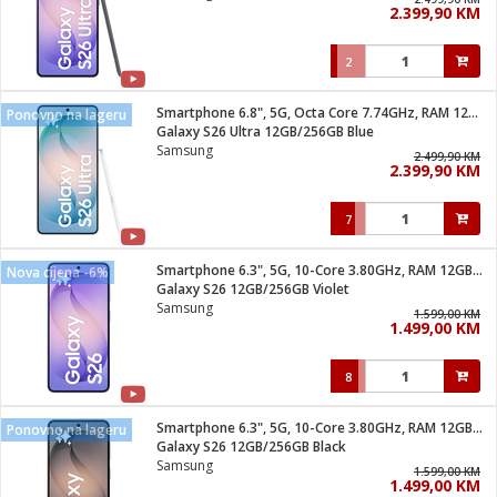
2.399,90 KM
i
2
Smartphone 6.8", 5G, Octa Core 7.74GHz, RAM 12GB, 200Mpixel
Ponovno na lageru
Galaxy S26 Ultra 12GB/256GB Blue
Samsung
2.499,90 KM
2.399,90 KM
7
Smartphone 6.3", 5G, 10-Core 3.80GHz, RAM 12GB, 50Mpixel
Nova cijena -6%
Galaxy S26 12GB/256GB Violet
Samsung
1.599,00 KM
1.499,00 KM
8
Smartphone 6.3", 5G, 10-Core 3.80GHz, RAM 12GB, 50Mpixel
Ponovno na lageru
Galaxy S26 12GB/256GB Black
Samsung
1.599,00 KM
1.499,00 KM