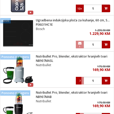
10+
Ugradbena indukcijska ploča za kuhanje, 60 cm, Serie 6
Novo
PIX631HC1E
Bosch
1.299,90 KM
1.229,90 KM
1
Nutribullet Pro, blender, ekstraktor hranjivih tvari
Ponovno na lageru
NB907MASL
Nutribullet
179,90 KM
169,90 KM
7
Nutribullet Pro, blender, ekstraktor hranjivih tvari
Ponovno na lageru
NB907MAB
Nutribullet
179,90 KM
169,90 KM