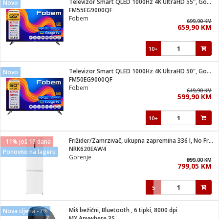
Televizor Smart QLED 1000Hz 4K UltraHD 55", Google TV
Novo
 Smartphone
čvrsto gorivo
FM55EG9000QF
iPhone
je
Fobem
699,90 KM
659,90 KM
a
pretvaraći
če
pis
ice/ostalo
10+
i
dodaci
na metar
/čistače
i
hinjski pribor
Televizor Smart QLED 1000Hz 4K UltraHD 50", Google TV
Novo
FM50EG9000QF
aći/pribor
Fobem
649,90 KM
i
599,90 KM
mari i kutije
taći/pribor
10+
je
Zabava
ika
/osigurači
Frižider/Zamrzivač, ukupna zapremina 336 l, No Frost Plus, E
-11% još 10 dana
NRK620EAW4
Ponovno na lageru
Gorenje
 noževe
959,00 KM
899,00 KM
799,05 KM
a
e
Exterijer
witch
5
itch 2
i/ Vitrine
Miš bežični, Bluetooth , 6 tipki, 8000 dpi
Nova cijena -7%
MX Anywhere 3S