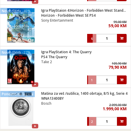
Igra PlayStaion 4:Horizon - Forbidden West Standard Edition
Nova cijena -40%
Horizon - Forbidden West SE PS4
Sony Entertainment
99,00 KM
59,00 KM
6
Igra PlayStation 4: The Quarry
Nova cijena -27%
PS4 The Quarry
Take 2
109,90 KM
79,90 KM
1
Mašina za veš /sušilica, 1400 obrtaja, 8/5 kg, Serie 4
Ponovno na lageru
WNA13400BY
Bosch
2.099,00 KM
1.999,00 KM
2