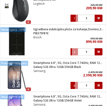
suđa
Logitech
226,90 KM
209,90 KM
e
7
i
ja
Ugradbena indukcijska ploča za kuhanje,Domino,3700W,Serie 6
Nova cijena -10%
PIB375FB1E
Bosch
veša
999,90 KM
899,90 KM
plažu
 veša
eša/Sušilica
2
/kamp tuš
bil
Smartphone 6.8", 5G, Octa Core 7.74GHz, RAM 12GB, 200Mpixel
Ponovno na lageru
Galaxy S26 Ultra 12GB/256GB Black
Samsung
2.499,90 KM
ga / Zdravlje
2.399,90 KM
6
i za kosu
za brijanje
Smartphone 6.8", 5G, Octa Core 7.74GHz, RAM 12GB, 200Mpixel
Nova cijena -4%
Galaxy S26 Ultra 12GB/256GB Violet
Samsung
2.499,90 KM