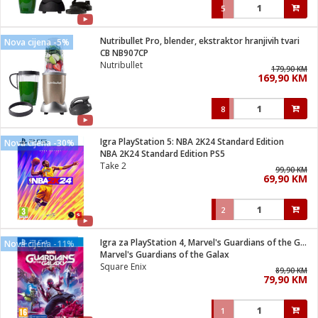
5
Nutribullet Pro, blender, ekstraktor hranjivih tvari
Nova cijena -5%
CB NB907CP
Nutribullet
179,90 KM
169,90 KM
8
Igra PlayStation 5: NBA 2K24 Standard Edition
Nova cijena -30%
NBA 2K24 Standard Edition PS5
Take 2
99,90 KM
69,90 KM
2
Igra za PlayStation 4, Marvel's Guardians of the Galaxy
Nova cijena -11%
Marvel's Guardians of the Galax
Square Enix
89,90 KM
79,90 KM
1