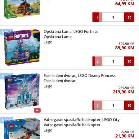
64,95 KM
i
7
Opskrbna Lama, LEGO Fortnite
Novo
Opskrbna Lama
Lego
899,90 KM
89,90 KM
3
Elsin ledeni dvorac, LEGO Disney Princess
Novo
Elsin ledeni dvorac
Lego
269,90 KM
219,90 KM
2
Vatrogasni spasilački helikopter, LEGO City
Novo
Vatrogasni spasilački helikopter
Lego
25,90 KM
21,90 KM