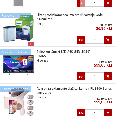
4
Filter protiv kamenca i za pročišćavanje vode
Ponovno na lageru
CA6903/10
Philips
38,00 KM
36,90 KM
10+
Televizor Smart LED A6S UHD 4K 50"
Ponovno na lageru
50A6S
Hisense
649,00 KM
599,00 KM
10+
Aparat za uklanjanje dlačica, Lumea IPL 9900 Series
Ponovno na lageru
BRI977/00
Philips
1.049,00 KM
999,00 KM
10+