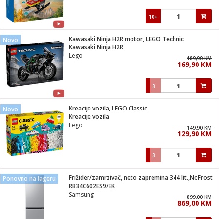
10+
Kawasaki Ninja H2R motor, LEGO Technic
Novo
Kawasaki Ninja H2R
Lego
189,90 KM
169,90 KM
3
Kreacije vozila, LEGO Classic
Novo
Kreacije vozila
Lego
149,90 KM
129,90 KM
3
Frižider/zamrzivač, neto zapremina 344 lit.,NoFrost
Ponovno na lageru
RB34C602ES9/EK
Samsung
899,00 KM
869,00 KM