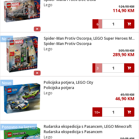
suđa
Lego
124,90 KM
114,90 KM
e
6
i
ja
Spider-Man Protiv Oscorpa, LEGO Super Heroes Marvel
Novo
Spider-Man Protiv Oscorpa
Lego
veša
309,90 KM
289,90 KM
plažu
 veša
eša/Sušilica
3
/kamp tuš
bil
Policijska potjera, LEGO City
Novo
Policijska potjera
Lego
49,90 KM
ga / Zdravlje
46,90 KM
10+
i za kosu
za brijanje
Rudarska ekspedicija s Pasancem, LEGO Minecraft
Ponovno na lageru
Rudarska ekspedicija s Pasancem
Lego
59,95 KM