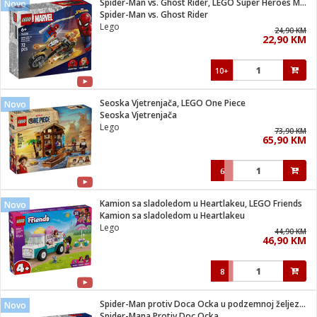
Spider-Man vs. Ghost Rider, LEGO Super Heroes Marvel
Novo
 Smartphone
čvrsto gorivo
Spider-Man vs. Ghost Rider
iPhone
je
Lego
24,90 KM
22,90 KM
a
pretvaraći
če
pis
ice/ostalo
10+
i
dodaci
na metar
/čistače
i
hinjski pribor
Seoska Vjetrenjača, LEGO One Piece
Novo
Seoska Vjetrenjača
aći/pribor
Lego
73,90 KM
i
65,90 KM
mari i kutije
taći/pribor
6
je
Zabava
ika
/osigurači
Kamion sa sladoledom u Heartlakeu, LEGO Friends
Novo
Kamion sa sladoledom u Heartlakeu
Lego
 noževe
44,90 KM
46,90 KM
a
e
Exterijer
witch
8
itch 2
i/ Vitrine
Spider-Man protiv Doca Ocka u podzemnoj željeznici
Novo
Spider-Mana Protiv Doc Ocka