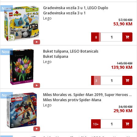
Građevinska vozila 3 u 1, LEGO Duplo
Novo
 hrane
t
Građevinska vozila 3 u 1
i
 dom
Lego
57,90 KM
lušalice
ji i oprema
53,90 KM
ki aparati
i
 stanice
8
A-100
ik
 pohrana
aciju
je
Buket tulipana, LEGO Botanicals
Novo
e
Buket tulipana
glodare
e namjene
eđaje
 oprema
električne brave
Lego
149,90 KM
ije
odaci
139,90 KM
te
erije
etar
rtphone
i
3
je mesa
e
e
i program
Miles Morales vs. Spider-Man 2099, Super Heroes Marvel
hone
Novo
trošni materijal
i zraka
Miles Morales protiv Spider-Mana
anje
am
er
Lego
prema
34,90 KM
o kafu
let
ram
29,90 KM
l
oprema
spenzer
nderi
10+
 Čistači
čnice
ene
sat
kupatilo