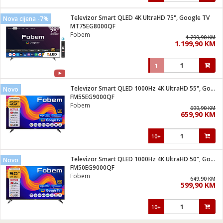
Televizor Smart QLED 4K UltraHD 75", Google TV
Nova cijena -7%
MT75EG8000QF
Fobem
1.299,90 KM
1.199,90 KM
1
Televizor Smart QLED 1000Hz 4K UltraHD 55", Google TV
Novo
FM55EG9000QF
Fobem
699,90 KM
659,90 KM
10+
Televizor Smart QLED 1000Hz 4K UltraHD 50", Google TV
Novo
FM50EG9000QF
Fobem
649,90 KM
599,90 KM
10+