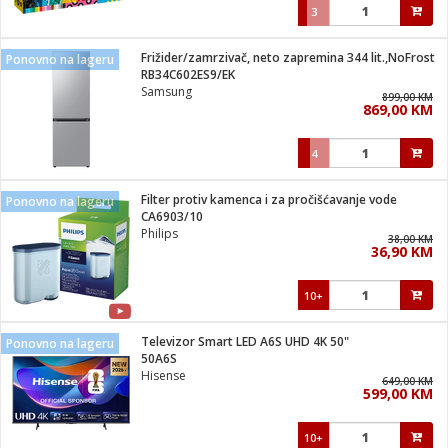
3
Frižider/zamrzivač, neto zapremina 344 lit.,NoFrost
Ponovno na lageru
RB34C602ES9/EK
Samsung
899,00 KM
869,00 KM
4
Filter protiv kamenca i za pročišćavanje vode
Ponovno na lageru
CA6903/10
Philips
38,00 KM
36,90 KM
10+
Televizor Smart LED A6S UHD 4K 50"
Ponovno na lageru
50A6S
Hisense
649,00 KM
599,00 KM
10+