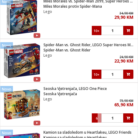
Miles Morales vs. Spider-Man 2099, Super Heroes Marvel
Novo
 Smartphone
čvrsto gorivo
Miles Morales protiv Spider-Mana
iPhone
je
Lego
34,90 KM
29,90 KM
a
pretvaraći
če
pis
ice/ostalo
10+
i
dodaci
na metar
/čistače
i
hinjski pribor
Spider-Man vs. Ghost Rider, LEGO Super Heroes Marvel
Novo
Spider-Man vs. Ghost Rider
aći/pribor
Lego
24,90 KM
i
22,90 KM
mari i kutije
taći/pribor
10+
je
Zabava
ika
/osigurači
Seoska Vjetrenjača, LEGO One Piece
Novo
Seoska Vjetrenjača
Lego
 noževe
73,90 KM
65,90 KM
a
e
Exterijer
witch
6
itch 2
i/ Vitrine
Kamion sa sladoledom u Heartlakeu, LEGO Friends
Novo
Kamion sa sladoledom u Heartlakeu