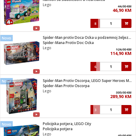
suđa
Lego
44,90 KM
46,90 KM
e
8
i
ja
Spider-Man protiv Doca Ocka u podzemnoj željeznici
Novo
Spider-Mana Protiv Doc Ocka
Lego
veša
124,90 KM
114,90 KM
plažu
 veša
eša/Sušilica
6
/kamp tuš
bil
Spider-Man Protiv Oscorpa, LEGO Super Heroes Marvel
Novo
Spider-Man Protiv Oscorpa
Lego
309,90 KM
ga / Zdravlje
289,90 KM
3
i za kosu
za brijanje
Policijska potjera, LEGO City
Novo
Policijska potjera
Lego
49,90 KM