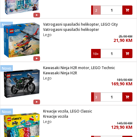
2
Vatrogasni spasilački helikopter, LEGO City
Novo
Vatrogasni spasilački helikopter
Lego
25,90 KM
21,90 KM
10+
Kawasaki Ninja H2R motor, LEGO Technic
Novo
Kawasaki Ninja H2R
Lego
189,90 KM
169,90 KM
3
Kreacije vozila, LEGO Classic
Novo
Kreacije vozila
Lego
149,90 KM
129,90 KM