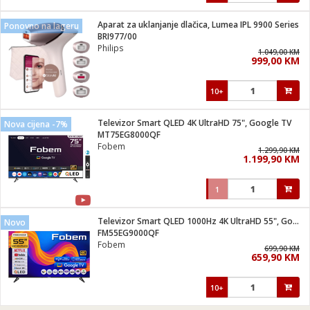
Aparat za uklanjanje dlačica, Lumea IPL 9900 Series
Ponovno na lageru
BRI977/00
Philips
1.049,00 KM
999,00 KM
10+
Televizor Smart QLED 4K UltraHD 75", Google TV
Nova cijena -7%
MT75EG8000QF
Fobem
1.299,90 KM
1.199,90 KM
1
Televizor Smart QLED 1000Hz 4K UltraHD 55", Google TV
Novo
FM55EG9000QF
Fobem
699,90 KM
659,90 KM
10+