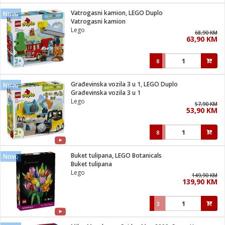
Vatrogasni kamion, LEGO Duplo
Novo
 hrane
t
Vatrogasni kamion
i
 dom
Lego
68,90 KM
lušalice
ji i oprema
63,90 KM
ki aparati
i
 stanice
8
A-100
ik
 pohrana
aciju
je
Građevinska vozila 3 u 1, LEGO Duplo
Novo
e
Građevinska vozila 3 u 1
glodare
e namjene
eđaje
 oprema
električne brave
Lego
57,90 KM
ije
odaci
53,90 KM
te
erije
etar
rtphone
i
8
je mesa
e
e
i program
Buket tulipana, LEGO Botanicals
hone
Novo
trošni materijal
i zraka
Buket tulipana
anje
am
er
Lego
prema
149,90 KM
o kafu
let
ram
139,90 KM
l
oprema
spenzer
nderi
3
 Čistači
čnice
ene
sat
kupatilo