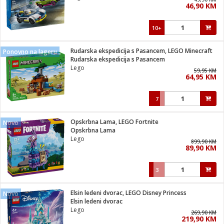
46,90 KM
i
10+
Rudarska ekspedicija s Pasancem, LEGO Minecraft
Ponovno na lageru
Rudarska ekspedicija s Pasancem
Lego
59,95 KM
64,95 KM
7
Opskrbna Lama, LEGO Fortnite
Novo
Opskrbna Lama
Lego
899,90 KM
89,90 KM
3
Elsin ledeni dvorac, LEGO Disney Princess
Novo
Elsin ledeni dvorac
Lego
269,90 KM
219,90 KM