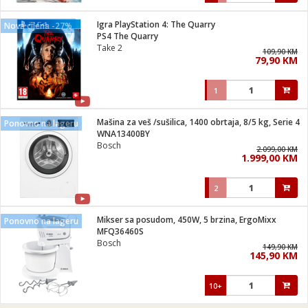
Igra PlayStation 4: The Quarry
Nova cijena -27%
PS4 The Quarry
Take 2
109,90 KM
79,90 KM
1
Mašina za veš /sušilica, 1400 obrtaja, 8/5 kg, Serie 4
Ponovno na lageru
WNA13400BY
Bosch
2.099,00 KM
1.999,00 KM
2
Mikser sa posudom, 450W, 5 brzina, ErgoMixx
Ponovno na lageru
MFQ36460S
Bosch
149,90 KM
145,90 KM
10+