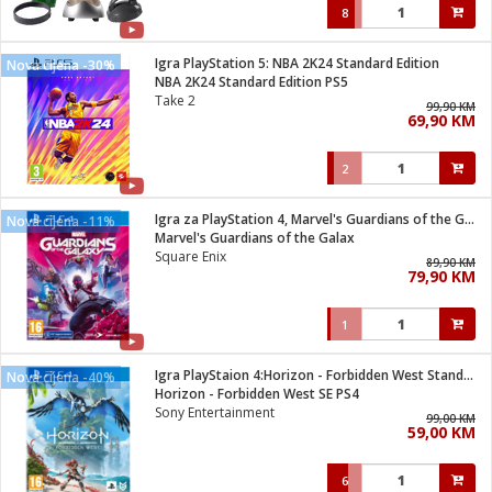
8
Igra PlayStation 5: NBA 2K24 Standard Edition
Nova cijena -30%
NBA 2K24 Standard Edition PS5
Take 2
99,90 KM
69,90 KM
2
Igra za PlayStation 4, Marvel's Guardians of the Galaxy
Nova cijena -11%
Marvel's Guardians of the Galax
Square Enix
89,90 KM
79,90 KM
1
Igra PlayStaion 4:Horizon - Forbidden West Standard Edition
Nova cijena -40%
Horizon - Forbidden West SE PS4
Sony Entertainment
99,00 KM
59,00 KM
6