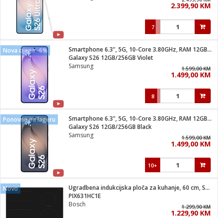
2.399,90 KM
i
7
Smartphone 6.3", 5G, 10-Core 3.80GHz, RAM 12GB, 50Mpixel
Nova cijena -6%
Galaxy S26 12GB/256GB Violet
Samsung
1.599,00 KM
1.499,00 KM
8
Smartphone 6.3", 5G, 10-Core 3.80GHz, RAM 12GB, 50Mpixel
Ponovno na lageru
Galaxy S26 12GB/256GB Black
Samsung
1.599,00 KM
1.499,00 KM
10+
Ugradbena indukcijska ploča za kuhanje, 60 cm, Serie 6
Novo
PIX631HC1E
Bosch
1.299,90 KM
1.229,90 KM