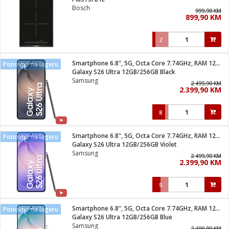
suđa
Bosch
999,90 KM
899,90 KM
e
2
i
ja
Smartphone 6.8", 5G, Octa Core 7.74GHz, RAM 12GB, 200Mpixel
Ponovno na lageru
Galaxy S26 Ultra 12GB/256GB Black
Samsung
veša
2.499,90 KM
2.399,90 KM
plažu
 veša
eša/Sušilica
8
/kamp tuš
bil
Smartphone 6.8", 5G, Octa Core 7.74GHz, RAM 12GB, 200Mpixel
Ponovno na lageru
Galaxy S26 Ultra 12GB/256GB Violet
Samsung
2.499,90 KM
ga / Zdravlje
2.399,90 KM
5
i za kosu
za brijanje
Smartphone 6.8", 5G, Octa Core 7.74GHz, RAM 12GB, 200Mpixel
Ponovno na lageru
Galaxy S26 Ultra 12GB/256GB Blue
Samsung
2.499,90 KM