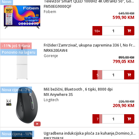
Televizor Smart QLED 1000Hz 4K UltraHD 50", Google TV
Novo
 Smartphone
čvrsto gorivo
FM50EG9000QF
iPhone
je
Fobem
649,90 KM
599,90 KM
a
pretvaraći
če
pis
ice/ostalo
10+
i
dodaci
na metar
/čistače
i
hinjski pribor
Frižider/Zamrzivač, ukupna zapremina 336 l, No Frost Plus, E
-11% još 9 dana
NRK620EAW4
Ponovno na lageru
aći/pribor
Gorenje
959,00 KM
899,00 KM
i
799,05 KM
mari i kutije
taći/pribor
5
je
Zabava
ika
/osigurači
Miš bežični, Bluetooth , 6 tipki, 8000 dpi
Nova cijena -7%
MX Anywhere 3S
Logitech
 noževe
226,90 KM
209,90 KM
a
e
Exterijer
witch
7
itch 2
i/ Vitrine
Ugradbena indukcijska ploča za kuhanje,Domino,3700W,Serie 6
Nova cijena -10%
PIB375FB1E