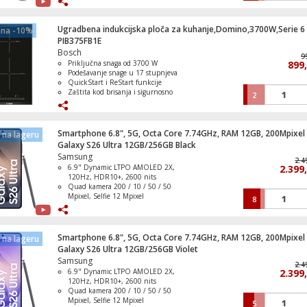
Tihi klikovi – idealno za rad u
zajedničkim prostorima
Dugotrajna baterija i USB-C punjenje
Ugradbena indukcijska ploča za kuhanje,Domino,3700W,Serie 6
ena -10%
– do 70 dana rada na jedno punjenje
PIB375FB1E
Bežična fleksibilnost – prebacivanje
Bosch
Igra PlayStaion 4:Horizon - Forbidden We
između do tri uređaja i višestruka OS
9
Priključna snaga od 3700 W
899
Standard Edition
podrška
Podešavanje snage u 17 stupnjeva
QuickStart i ReStart funkcije
Zaštita kod brisanja i sigurnosno
2
isključivanje
Dječija sigurnosna brava i indikator
uključivanja
Igra PlayStation 4: The Quarry
Smartphone 6.8", 5G, Octa Core 7.74GHz, RAM 12GB, 200Mpixel
na lageru
Galaxy S26 Ultra 12GB/256GB Black
Samsung
2.4
6.9" Dynamic LTPO AMOLED 2X,
2.399
120Hz, HDR10+, 2600 nits
Quad kamera 200 / 10 / 50 / 50
Mašina za veš /sušilica, 1400 obrtaja, 8/5
Mpixel, Selfie 12 Mpixel
8
Serie 4
Baterija Li-Ion 5000 mAh, funkcija
brzo punjenje 60 W
IP68 vodootporan ( 1.5 met. do 30
min. )
Smartphone 6.8", 5G, Octa Core 7.74GHz, RAM 12GB, 200Mpixel
na lageru
Operativni sistem Android 16, One UI
Galaxy S26 Ultra 12GB/256GB Violet
8.5
Samsung
Mikser sa posudom, 450W, 5 brzina, Erg
2.4
6.9" Dynamic LTPO AMOLED 2X,
2.399
120Hz, HDR10+, 2600 nits
Quad kamera 200 / 10 / 50 / 50
Mpixel, Selfie 12 Mpixel
5