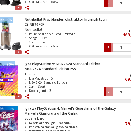
Oštrica sa šest noževa
5
Osigurava savršenu ekstrakciju
Nutribullet Pro, blender, ekstraktor hranjivih tvari
ena -5%
CB NB907CP
Nutribullet
1
Priuštite si dnevnu dozu zdravlja
169
Snaga 900 W
2 velike posude
Oštrica sa šest noževa
8
Osigurava savršenu ekstrakciju
Igra PlayStation 5: NBA 2K24 Standard Edition
ena -30%
NBA 2K24 Standard Edition PS5
Take 2
Igra PlayStation 5
69
NBA 2K24 Standard Edition
Žanr - Sport
Dobna granica 3+
2
Igra za PlayStation 4, Marvel's Guardians of the Galaxy
ena -11%
Marvel's Guardians of the Galax
Square Enix
Napeta akciona igra u svemiru.
79
Impresivna grafika i glasovna gluma.