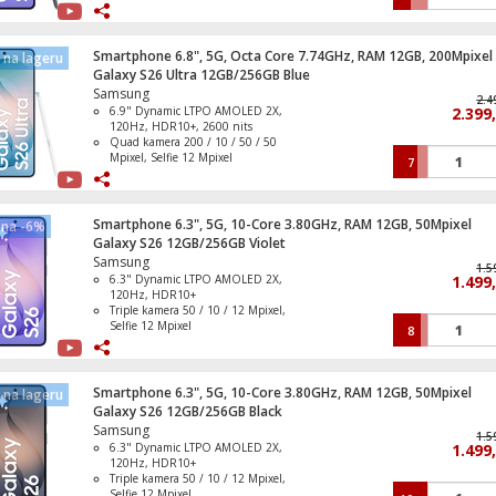
Baterija Li-Ion 5000 mAh, funkcija
brzo punjenje 60 W
IP68 vodootporan ( 1.5 met. do 30
Strujni razdjeljnik, 2 x Shuko utičnica p
min. )
Smartphone 6.8", 5G, Octa Core 7.74GHz, RAM 12GB, 200Mpixel
na lageru
Operativni sistem Android 16, One UI
Galaxy S26 Ultra 12GB/256GB Blue
8.5
Samsung
2.4
6.9" Dynamic LTPO AMOLED 2X,
2.399
120Hz, HDR10+, 2600 nits
Quad kamera 200 / 10 / 50 / 50
Mpixel, Selfie 12 Mpixel
7
Baterija Li-Ion 5000 mAh, funkcija
brzo punjenje 60 W
IP68 vodootporan ( 1.5 met. do 30
min. )
Smartphone 6.3", 5G, 10-Core 3.80GHz, RAM 12GB, 50Mpixel
ena -6%
Operativni sistem Android 16, One UI
Galaxy S26 12GB/256GB Violet
8.5
Samsung
1.5
6.3" Dynamic LTPO AMOLED 2X,
1.499
120Hz, HDR10+
Triple kamera 50 / 10 / 12 Mpixel,
Selfie 12 Mpixel
8
Baterija Li-Ion 4300 mAh, funkcija
brzo punjenje 25 W
IP68 vodootporan ( 1.5 met. do 30
min. )
Smartphone 6.3", 5G, 10-Core 3.80GHz, RAM 12GB, 50Mpixel
na lageru
Operativni sistem Android 16, One UI
Galaxy S26 12GB/256GB Black
8.5
Samsung
1.5
6.3" Dynamic LTPO AMOLED 2X,
1.499
120Hz, HDR10+
Triple kamera 50 / 10 / 12 Mpixel,
Selfie 12 Mpixel