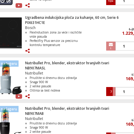
10+
Baterija Li-Ion 4300 mAh, funkcija
brzo punjenje 25 W
IP68 vodootporan ( 1.5 met. do 30
min. )
Ugradbena indukcijska ploča za kuhanje, 60 cm, Serie 6
Operativni sistem Android 16, One UI
PIX631HC1E
8.5
Bosch
1.2
FlexInduction zona za veće i različite
1.229
vrste posuđa
PerfectFry Plus senzor za preciznu
kontrolu temperature
1
DirectSelect MultiTouch upravljanje s
17 nivoa snage
Home Connect i Smart Hood
Automatic povezivanje s napom
Nutribullet Pro, blender, ekstraktor hranjivih tvari
na lageru
PowerBoost funkcija za izuzetno brzo
NB907MASL
zagrijavanje
Nutribullet
1
Priuštite si dnevnu dozu zdravlja
169
Snaga 900 W
2 velike posude
Oštrica sa šest noževa
7
Osigurava savršenu ekstrakciju
Nutribullet Pro, blender, ekstraktor hranjivih tvari
na lageru
NB907MAB
Nutribullet
1
Priuštite si dnevnu dozu zdravlja
169
Snaga 900 W
2 velike posude