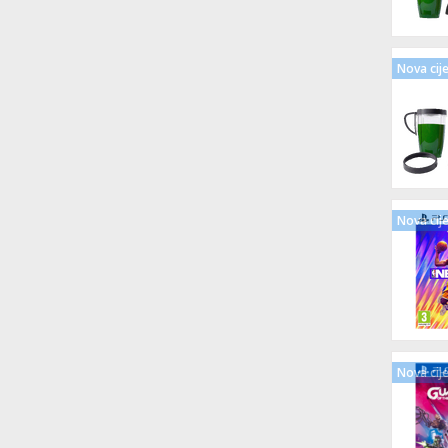
Nova cij
Nova cij
Nova cij