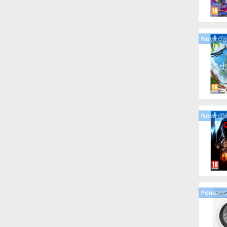
Nova cij
Nova cij
Ponovno 