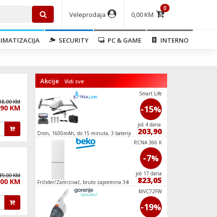
0
Veleprodaja
0,00 KM
IMATIZACIJA
SECURITY
PC & GAME
INTERNO
Akcije
Vidi sve
BM201AG1X
Smart Life
38,00 KM
,90 KM
-4
-15
%
%
još 25 dana
još 4 dana
359,90
203,90
 800
Dron, 1600mAh, do 15 minuta, 3 baterije
Aparat za slushi, kap
HTV 8716 X
RCNA 366 K
-10
-7
%
%
još 1 dana
još 17 dana
49,00 KM
1.102,40
823,05
,00 KM
aja,
Frižider/Zamrzivač, bruto zapremina 348 l,
Mašina za veš, 1400 
NeoFrost, F
WiFi, A
GBP31SWLZN
MVC72FW
-6
-19
%
%