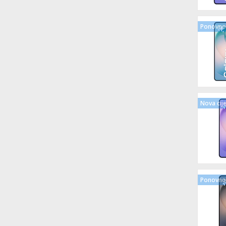
Ponovno 
Nova cij
Ponovno 