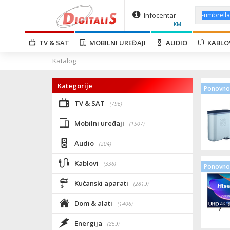
Infocentar
KM
TV & SAT
MOBILNI UREĐAJI
AUDIO
KABLO
Katalog
Kategorije
Ponovno 
TV & SAT
(796)
Mobilni uređaji
(1507)
Audio
(204)
Kablovi
(336)
Ponovno 
Kućanski aparati
(2819)
Dom & alati
(1406)
Energija
(859)