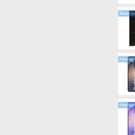
Nova cij
Ponovno 
Ponovno 