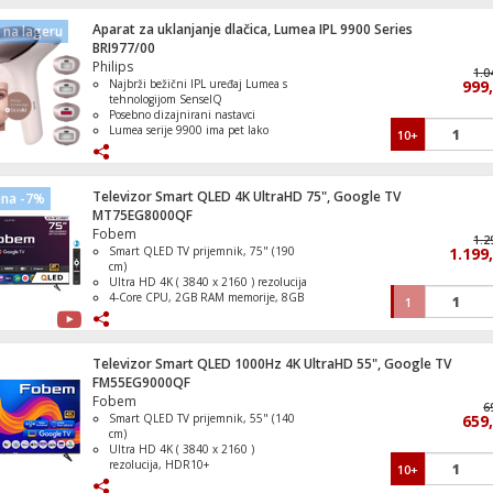
Aparat za uklanjanje dlačica, Lumea IPL 9900 Series
na lageru
Frižider/zamrzivač, ukupna zapremina 34
BRI977/00
A++
Philips
1.0
Najbrži bežični IPL uređaj Lumea s
999
tehnologijom SenseIQ
Posebno dizajnirani nastavci
Lumea serije 9900 ima pet lako
10+
Mikser ručni, 345W, 5 brzina
prilagodljivih postavki bljeska
Nježan tretman, čak i na osjetljivim
područjima
SmartSkin detektira vašu nijansu
Televizor Smart QLED 4K UltraHD 75", Google TV
ena -7%
kože
MT75EG8000QF
Fobem
1.2
Smart QLED TV prijemnik, 75" (190
1.199
Usisavač sa posudom, vodena filtracija, 8
cm)
GFORCEAQUA
Ultra HD 4K ( 3840 x 2160 ) rezolucija
4-Core CPU, 2GB RAM memorije, 8GB
1
ROM memorije
DVB- S2 / T2 / C tuner, H265 HEVC
Operativni sistem Google TV
Televizor Smart QLED 1000Hz 4K UltraHD 55", Google TV
FM55EG9000QF
Fobem
6
Smart QLED TV prijemnik, 55" (140
659
cm)
Zamrzivač / Škrinja zapremina 198 litara
Ultra HD 4K ( 3840 x 2160 )
rezolucija, HDR10+
10+
DVB S/S2/C/T/T2 tuner, H265 HEVC