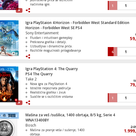
Jedinstvena priča sa različitim
načinima igre.
1
Borba protiv različitih neprijatelja.
Singleplayer kampanja i multiplayer
mode.
Igra PlayStaion 4:Horizon - Forbidden West Standard Edition
ena -40%
Horizon - Forbidden West SE PS4
Sony Entertainment
Fluidan i intuitivan gameplay.
59
Prekrasna grafika i detalji.
Uzbudljiva i dinamična priča.
Različite mogućnosti prilagođavanja
6
igre.
Izazovni neprijatelji i stvorenja.
Igra PlayStation 4: The Quarry
ena -27%
PS4 The Quarry
Take 2
1
Nova igra za PlayStation 4
79
Istražite nepoznata područja
Realistična grafika i zvuk
Suočite se s različitim vrstama
1
neprijatelja
Primjerena dobna granica: 18+
Mašina za veš /sušilica, 1400 obrtaja, 8/5 kg, Serie 4
na lageru
WNA13400BY
Bosch
2.0
Mašina za pranje veša / sušenje, 1400
1.999
obrtaja.