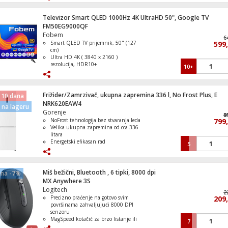
Refresh Rate 1000Hz
Operativni sistem Google TV
Televizor Smart QLED 1000Hz 4K UltraHD 50", Google TV
FM50EG9000QF
Frižider / Zamrzivač, ukupna zapremina
Fobem
lit., E
6
Smart QLED TV prijemnik, 50" (127
599
cm)
Ultra HD 4K ( 3840 x 2160 )
rezolucija, HDR10+
10+
DVB S/S2/C/T/T2 tuner, H265 HEVC
Refresh Rate 1000Hz
Frižider, ukupna zapremina 242 l, E
Operativni sistem Google TV
Frižider/Zamrzivač, ukupna zapremina 336 l, No Frost Plus, E
 10 dana
NRK620EAW4
na lageru
Gorenje
9
8
NoFrost tehnologija bez stvaranja leda
799
Velika ukupna zapremina od cca 336
Zamrzivač / Škrinja zapremina 287 litara
litara
Energetski efikasan rad
5
Tih rad od približno 39 dB
Promjenjiv smjer otvaranja vrata za
lakšu prilagodbu prostoru
Miš bežični, Bluetooth , 6 tipki, 8000 dpi
ena -7%
MX Anywhere 3S
Štednjak 4 staklokeramičke ringle, pećni
Logitech
lit., 50cm, A
2
Precizno praćenje na gotovo svim
209
površinama zahvaljujući 8000 DPI
senzoru
MagSpeed kotačić za brzo listanje ili
7
precizno pomicanje kroz sadržaj