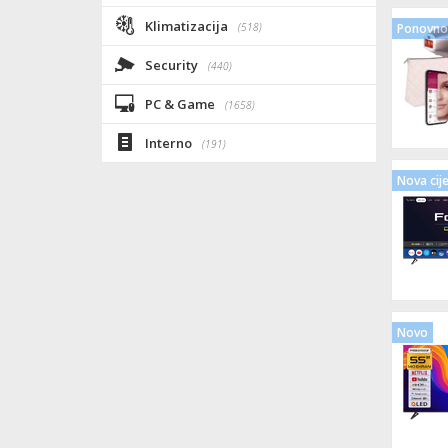
Klimatizacija
(518)
Ponovno 
Security
(440)
PC & Game
(1658)
Interno
(191)
Nova cij
Novo