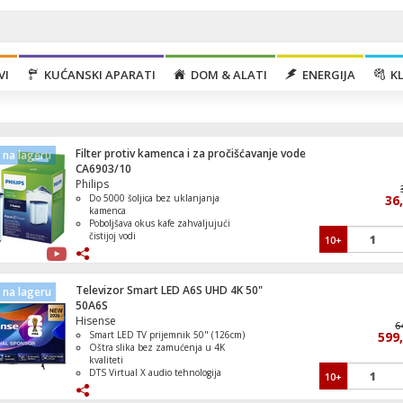
VI
KUĆANSKI APARATI
DOM & ALATI
ENERGIJA
KL
Filter protiv kamenca i za pročišćavanje vode
na lageru
CA6903/10
Philips
Do 5000 šoljica bez uklanjanja
36
kamenca
Poboljšava okus kafe zahvaljujući
čistijoj vodi
10+
Ugradbena mikrovalna pećnica sa grilom,
Smanjuje tvrdoću vode i naslage
W, 20 lit.
kamenca
Jednostavna i brza zamjena
Produžava vijek trajanja aparata za
Televizor Smart LED A6S UHD 4K 50"
na lageru
kafu
50A6S
Hisense
6
Smart LED TV prijemnik 50" (126cm)
599
Mašina za pranje/sušenje veša, 1400 obrt
Oštra slika bez zamućenja u 4K
8/5 kg., D
kvaliteti
DTS Virtual X audio tehnologija
10+
Wi-Fi i Bluetooth povezivanje
VIDAA Smart platforma