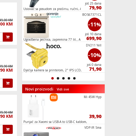
još 25 dana
još 25 dana
977,50
79,90
1 l,
Usisivač sa posudom za prašinu, ručni, Accu
Bojler kombinirani, 
2000W, desni
M360CW
BOS67371CL
49,00 KM
-17
-11
,00 KM
%
%
još 25 dana
još 10 dana
49,90
699,90
Ugradbena pećnica, zapremina 77 lit., A
Ugradbena pećnica, z
VCEB01GAWW
DV211 Yell
-7
-10
%
%
još 25 dana
još 0 dana
99,90 KM
269,00
71,90
,90 KM
00 W,
Dječija kamera sa printerom, 2" IPS LCD,
Mašina za pranje suđ
1080p
programa, D
Novi proizvodi
Vidi sve
RH2000HE
Mi 45W Hyp
99,90 KM
439,90
39,90
,90 KM
, E
Punjač za Xiaomi sa USB-A to USB-C kablom,
Televizor Smart QL
brzi, 45W
75", Google TV
RC3100HE
VDP-IR Sma