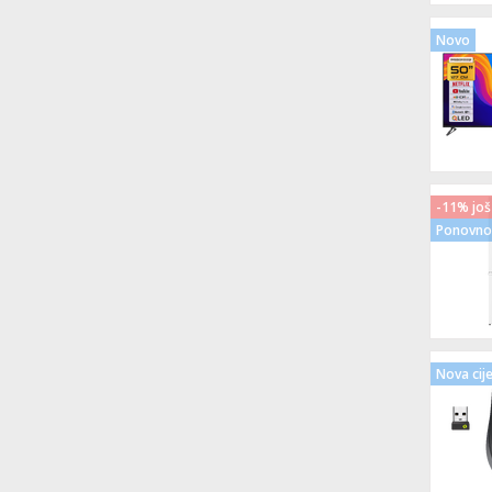
Novo
-11% još
Ponovno 
Nova cij