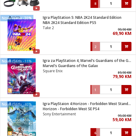
8
Igra PlayStation 5: NBA 2K24 Standard Edition
Nova cijena -30%
NBA 2K24 Standard Edition PS5
Take 2
99,90 KM
69,90 KM
2
Igra za PlayStation 4, Marvel's Guardians of the Galaxy
Nova cijena -11%
Marvel's Guardians of the Galax
Square Enix
89,90 KM
79,90 KM
1
Igra PlayStaion 4:Horizon - Forbidden West Standard Edition
Nova cijena -40%
Horizon - Forbidden West SE PS4
Sony Entertainment
99,00 KM
59,00 KM
6