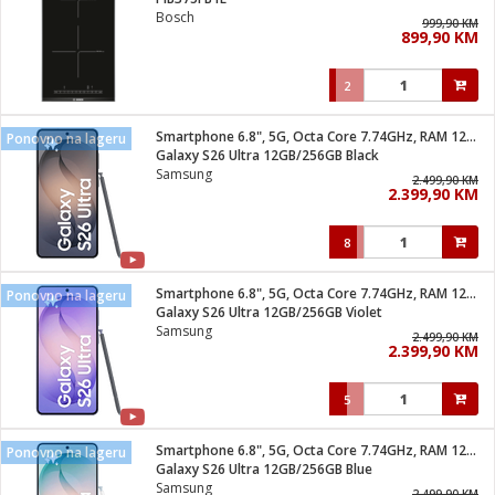
suđa
Bosch
999,90 KM
899,90 KM
e
2
i
ja
Smartphone 6.8", 5G, Octa Core 7.74GHz, RAM 12GB, 200Mpixel
Ponovno na lageru
Galaxy S26 Ultra 12GB/256GB Black
Samsung
veša
2.499,90 KM
2.399,90 KM
plažu
 veša
eša/Sušilica
8
/kamp tuš
bil
Smartphone 6.8", 5G, Octa Core 7.74GHz, RAM 12GB, 200Mpixel
Ponovno na lageru
Galaxy S26 Ultra 12GB/256GB Violet
Samsung
2.499,90 KM
ga / Zdravlje
2.399,90 KM
5
i za kosu
za brijanje
Smartphone 6.8", 5G, Octa Core 7.74GHz, RAM 12GB, 200Mpixel
Ponovno na lageru
Galaxy S26 Ultra 12GB/256GB Blue
Samsung
2.499,90 KM