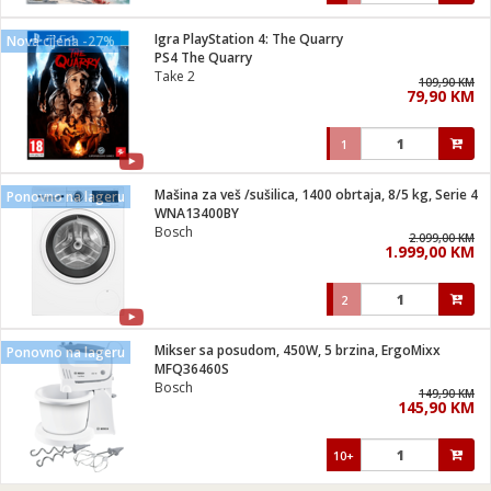
Igra PlayStation 4: The Quarry
Nova cijena -27%
PS4 The Quarry
Take 2
109,90 KM
79,90 KM
1
Mašina za veš /sušilica, 1400 obrtaja, 8/5 kg, Serie 4
Ponovno na lageru
WNA13400BY
Bosch
2.099,00 KM
1.999,00 KM
2
Mikser sa posudom, 450W, 5 brzina, ErgoMixx
Ponovno na lageru
MFQ36460S
Bosch
149,90 KM
145,90 KM
10+