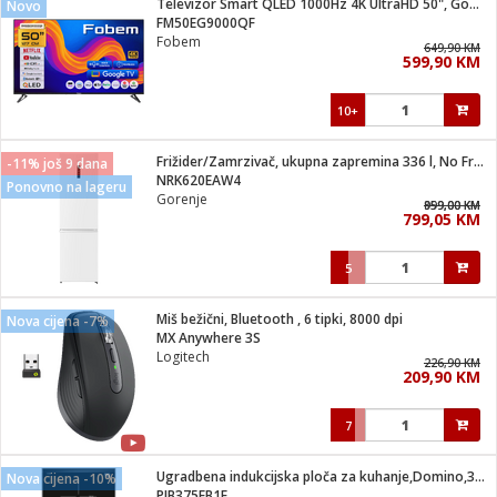
Televizor Smart QLED 1000Hz 4K UltraHD 50", Google TV
Novo
 Smartphone
čvrsto gorivo
FM50EG9000QF
iPhone
je
Fobem
649,90 KM
599,90 KM
a
pretvaraći
če
pis
ice/ostalo
10+
i
dodaci
na metar
/čistače
i
hinjski pribor
Frižider/Zamrzivač, ukupna zapremina 336 l, No Frost Plus, E
-11% još 9 dana
NRK620EAW4
Ponovno na lageru
aći/pribor
Gorenje
959,00 KM
899,00 KM
i
799,05 KM
mari i kutije
taći/pribor
5
je
Zabava
ika
/osigurači
Miš bežični, Bluetooth , 6 tipki, 8000 dpi
Nova cijena -7%
MX Anywhere 3S
Logitech
 noževe
226,90 KM
209,90 KM
a
e
Exterijer
witch
7
itch 2
i/ Vitrine
Ugradbena indukcijska ploča za kuhanje,Domino,3700W,Serie 6
Nova cijena -10%
PIB375FB1E