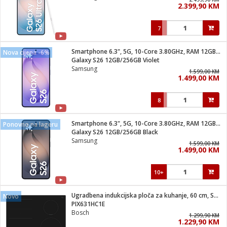
2.399,90 KM
i
7
Smartphone 6.3", 5G, 10-Core 3.80GHz, RAM 12GB, 50Mpixel
Nova cijena -6%
Galaxy S26 12GB/256GB Violet
Samsung
1.599,00 KM
1.499,00 KM
8
Smartphone 6.3", 5G, 10-Core 3.80GHz, RAM 12GB, 50Mpixel
Ponovno na lageru
Galaxy S26 12GB/256GB Black
Samsung
1.599,00 KM
1.499,00 KM
10+
Ugradbena indukcijska ploča za kuhanje, 60 cm, Serie 6
Novo
PIX631HC1E
Bosch
1.299,90 KM
1.229,90 KM