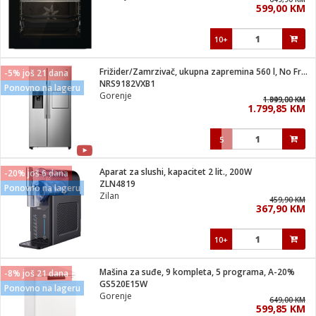
599,00 KM
i
10+
Frižider/Zamrzivač, ukupna zapremina 560 l, No Frost Plus
-5% još 21 dana
NRS9182VXB1
Ponovno na lageru
Gorenje
1.949,00 KM
1.899,00 KM
1.799,85 KM
5
Aparat za slushi, kapacitet 2 lit., 200W
-20% još 6 dana
ZLN4819
Ponovno na lageru
Zilan
459,90 KM
367,90 KM
10+
Mašina za suđe, 9 kompleta, 5 programa, A-20%
-8% još 21 dana
GS520E15W
Ponovno na lageru
Gorenje
649,00 KM
599,85 KM