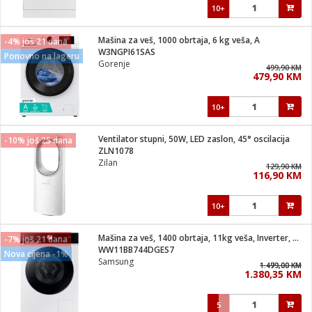
10+
Mašina za veš, 1000 obrtaja, 6 kg veša, A
-4% još 21 dana
W3NGPI61SAS
Ponovno na lageru
Gorenje
499,90 KM
479,90 KM
10+
Ventilator stupni, 50W, LED zaslon, 45° oscilacija
-10% još 25 dana
ZLN1078
Zilan
129,90 KM
116,90 KM
10+
Mašina za veš, 1400 obrtaja, 11kg veša, Inverter, WiFi, A
-7% još 21 dana
WW11BB744DGES7
Nova cijena -1%
Samsung
1.499,00 KM
1.479,00 KM
1.380,35 KM
5