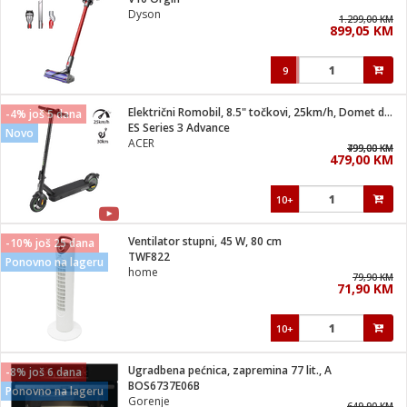
suđa
Dyson
1.299,00 KM
899,05 KM
e
9
i
ja
Električni Romobil, 8.5" točkovi, 25km/h, Domet do 30 km
-4% još 5 dana
ES Series 3 Advance
Novo
ACER
veša
799,00 KM
499,00 KM
479,00 KM
plažu
 veša
eša/Sušilica
10+
/kamp tuš
bil
Ventilator stupni, 45 W, 80 cm
-10% još 25 dana
TWF822
Ponovno na lageru
home
79,90 KM
ga / Zdravlje
71,90 KM
10+
i za kosu
za brijanje
Ugradbena pećnica, zapremina 77 lit., A
-8% još 6 dana
BOS6737E06B
Ponovno na lageru
Gorenje
649,90 KM