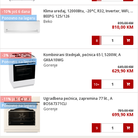
Klima uređaj, 12000Btu, -20°C, R32, Inverter, WiFi, A+++/A++
-10% još 6 dana
BEEPG 125/126
Ponovno na lageru
Beko
899,00 KM
810,00 KM
8
Kombinirani štednjak, pećnica 65 l, 5200W, A
-3% još 21 dana
GK6A10WG
Ponovno na lageru
Gorenje
649,00 KM
629,90 KM
10+
Ugradbena pećnica, zapremina 77 lit., A
-11% još 6 dana
BOS67371CLI
Ponovno na lageru
Gorenje
789,00 KM
699,90 KM
9