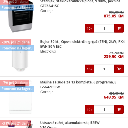
Štednjak, staklokeramička ploča, 9200W, pećnica 71 lit, A
-2% još 21 dana
 Smartphone
čvrsto gorivo
GEC6A41SC
Ponovno na lageru
iPhone
je
Gorenje
895,00 KM
875,05 KM
a
pretvaraći
če
pis
ice/ostalo
10+
i
dodaci
na metar
/čistače
i
hinjski pribor
Bojler 80 lit., Cijevni električni grijač (TEN), 2kW, IPX4
-20% još 21 dana
EWH 80 V EEC
Ponovno na lageru
aći/pribor
Electrolux
299,90 KM
i
239,90 KM
mari i kutije
taći/pribor
10+
je
Zabava
ika
/osigurači
Mašina za suđe za 13 kompleta, 6 programa, E
-7% još 21 dana
GS642E90W
Ponovno na lageru
Gorenje
 noževe
699,00 KM
649,95 KM
a
e
Exterijer
witch
10+
itch 2
i/ Vitrine
Usisavač ručni, akumulatorski, 525W
-31% još 21 dana
V10 Orgin