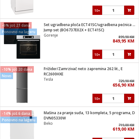
10+
Set ugradbena ploča ECT41SC/ugradbena pećnica BO6737E02X
-6% još 21 dana
Jump set (BO6737E02X + ECT41SC)
Ponovno na lageru
Gorenje
899,90 KM
849,95 KM
10+
Frižider/Zamrzivač neto zapremina 262 lit., E
-10% još 20 dana
RC2600HXE
Novo
Tesla
729,90 KM
656,90 KM
10+
Mašina za pranje suđa, 13 kompleta, 5 programa, D
-14% još 6 dana
DVN05330W
Ponovno na lageru
Beko
719,00 KM
619,00 KM