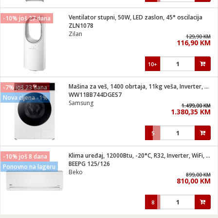
Ventilator stupni, 50W, LED zaslon, 45° oscilacija
-10% još 27 dana
ZLN1078
Zilan
129,90 KM
116,90 KM
10+
Mašina za veš, 1400 obrtaja, 11kg veša, Inverter, WiFi, A
-7% još 23 dana
WW11BB744DGES7
Nova cijena -1%
Samsung
1.499,00 KM
1.479,00 KM
1.380,35 KM
5
Klima uređaj, 12000Btu, -20°C, R32, Inverter, WiFi, A+++/A++
-10% još 8 dana
BEEPG 125/126
Ponovno na lageru
Beko
899,00 KM
810,00 KM
8