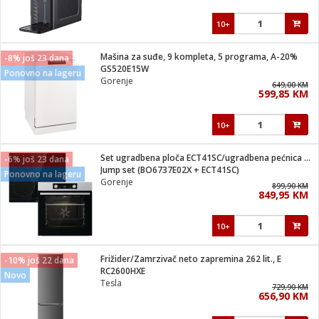
10+
Mašina za suđe, 9 kompleta, 5 programa, A-20%
-8% još 23 dana
GS520E15W
Ponovno na lageru
Gorenje
649,00 KM
599,85 KM
10+
Set ugradbena ploča ECT41SC/ugradbena pećnica BO6737E02X
-6% još 23 dana
Jump set (BO6737E02X + ECT41SC)
Ponovno na lageru
Gorenje
899,90 KM
849,95 KM
10+
Frižider/Zamrzivač neto zapremina 262 lit., E
-10% još 22 dana
RC2600HXE
Novo
Tesla
729,90 KM
656,90 KM