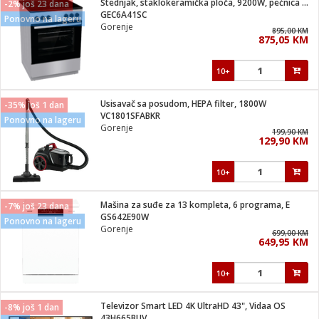
Štednjak, staklokeramička ploča, 9200W, pećnica 71 lit, A
-2% još 23 dana
 Smartphone
čvrsto gorivo
GEC6A41SC
Ponovno na lageru
iPhone
je
Gorenje
895,00 KM
875,05 KM
a
pretvaraći
če
pis
ice/ostalo
10+
i
dodaci
na metar
/čistače
i
hinjski pribor
Usisavač sa posudom, HEPA filter, 1800W
-35% još 1 dan
VC1801SFABKR
Ponovno na lageru
aći/pribor
Gorenje
199,90 KM
i
129,90 KM
mari i kutije
taći/pribor
10+
je
Zabava
ika
/osigurači
Mašina za suđe za 13 kompleta, 6 programa, E
-7% još 23 dana
GS642E90W
Ponovno na lageru
Gorenje
 noževe
699,00 KM
649,95 KM
a
e
Exterijer
witch
10+
itch 2
i/ Vitrine
Televizor Smart LED 4K UltraHD 43", Vidaa OS
-8% još 1 dan
43H665BUV