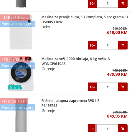
10+
Mašina za pranje suđa, 13 kompleta, 5 programa, D
-14% još 8 dana
DVN05330W
Ponovno na lageru
Beko
719,00 KM
619,00 KM
10+
Mašina za veš, 1000 obrtaja, 6 kg veša, A
-4% još 23 dana
W3NGPI61SAS
Ponovno na lageru
Gorenje
499,90 KM
479,90 KM
10+
Frižider, ukupna zapremina 398 l, E
-15% još 1 dan
R619EES5
Ponovno na lageru
Gorenje
999,00 KM
849,95 KM
8