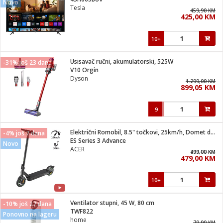
Novo
suđa
Tesla
459,90 KM
425,00 KM
e
10+
i
ja
Usisavač ručni, akumulatorski, 525W
-31% još 23 dana
V10 Orgin
Dyson
veša
1.299,00 KM
899,05 KM
plažu
 veša
eša/Sušilica
9
/kamp tuš
bil
Električni Romobil, 8.5" točkovi, 25km/h, Domet do 30 km
-4% još 7 dana
ES Series 3 Advance
Novo
ACER
799,00 KM
499,00 KM
ga / Zdravlje
479,00 KM
10+
i za kosu
za brijanje
Ventilator stupni, 45 W, 80 cm
-10% još 27 dana
TWF822
Ponovno na lageru
home
79,90 KM