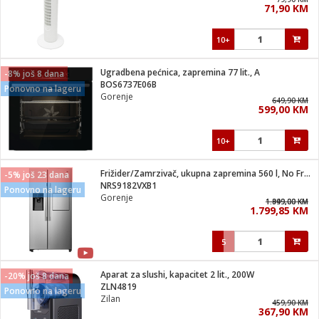
71,90 KM
i
10+
Ugradbena pećnica, zapremina 77 lit., A
-8% još 8 dana
BOS6737E06B
Ponovno na lageru
Gorenje
649,90 KM
599,00 KM
10+
Frižider/Zamrzivač, ukupna zapremina 560 l, No Frost Plus
-5% još 23 dana
NRS9182VXB1
Ponovno na lageru
Gorenje
1.949,00 KM
1.899,00 KM
1.799,85 KM
5
Aparat za slushi, kapacitet 2 lit., 200W
-20% još 8 dana
ZLN4819
Ponovno na lageru
Zilan
459,90 KM
367,90 KM