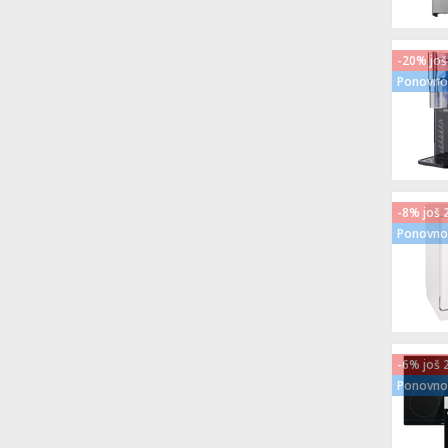
-20% još
Ponovno 
-8% još 
Ponovno 
-6% još 
Ponovno 