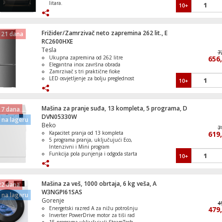
litara.
10+
Ploča ima 4 grijače zone HiLight.
Pećnica ima dvostruka vrata s
refleksijom.
Ploča ima funkcije kao što su StopGo i
Frižider/Zamrzivač neto zapremina 262 lit., E
 21 dana
StayWarm.
RC2600HXE
Tesla
7
Ukupna zapremina od 262 litre
656
Elegantna inox završna obrada
Zamrzivač s tri praktične fioke
LED osvjetljenje za bolju preglednost
10+
unutrašnjosti
Tih rad od samo 40 dB
Mašina za pranje suđa, 13 kompleta, 5 programa, D
 7 dana
DVN05330W
na lageru
Beko
7
Kapacitet pranja od 13 kompleta
619
5 programa pranja, uključujući Eco,
Intenzivni i Mini program
Funkcija pola punjenja i odgoda starta
10+
Fiksno podešavanje gornje korpe
Poklopac dozatora koji se lako otvara
Mašina za veš, 1000 obrtaja, 6 kg veša, A
22 dana
W3NGPI61SAS
na lageru
Gorenje
4
Energetski razred A za nižu potrošnju
479
Inverter PowerDrive motor za tiši rad