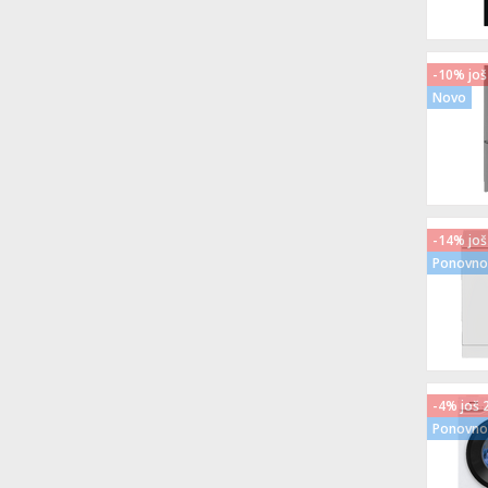
-10% još
Novo
-14% još
Ponovno 
-4% još 
Ponovno 