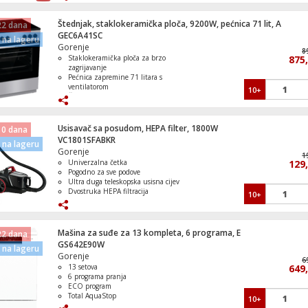
Štednjak, staklokeramička ploča, 9200W, pećnica 71 lit, A
22 dana
GEC6A41SC
Građevinska vozila 3 u 1, LEGO Duplo
na lageru
Gorenje
8
Staklokeramička ploča za brzo
875
zagrijavanje
Pećnica zapremine 71 litara s
ventilatorom
10+
Četiri zone za kuhanje s brzim
grijačima
Epska bitka: Spider-Man vs. Sandman,L
Dvostruka vrata pećnice s
Super Heroes Marvel
CompactDoor tehnologijom
Usisavač sa posudom, HEPA filter, 1800W
 0 dana
Energetski razred A za uštedu energije
VC1801SFABKR
na lageru
Gorenje
1
Univerzalna četka
129
Pogodno za sve podove
Kutija sa prozirnim kockicama, LEGO Clas
Ultra duga teleskopska usisna cijev
Dvostruka HEPA filtracija
10+
Gumirani točkovi
Mašina za suđe za 13 kompleta, 6 programa, E
22 dana
GS642E90W
Anna I Elsa Zabava U Smrznutom Dvorcu
na lageru
Gorenje
LEGO Duplo
6
13 setova
649
6 programa pranja
ECO program
Total AquaStop
10+
Energetska klasa E