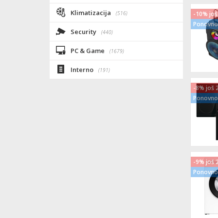
Klimatizacija
(516)
-10% još
Ponovno 
Security
(440)
PC & Game
(1679)
Interno
(191)
-8% još 
Ponovno 
-9% još 
Ponovno 