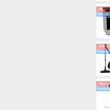
-2% još 
Ponovno 
-35% još
Ponovno 
-7% još 
Ponovno 