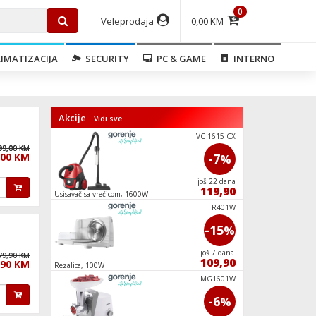
0
Veleprodaja
0,00 KM
IMATIZACIJA
SECURITY
PC & GAME
INTERNO
Akcije
Vidi sve
WHU629EW/S
VC 1615 CX
39,00 KM
99,00 KM
,00 KM
-9
-7
%
%
još 22 dana
još 22 dana
135,00
119,90
Usisavač sa vrećicom, 1600W
Ugradbena mašina za
programa, WiFi, E
MO20E1W
R401W
-25
-15
%
%
još 7 dana
još 7 dana
79,90 KM
149,90
109,90
,90 KM
Rezalica, 100W
Usisavač sa vrećico
RI418EE0
MG1601W
-9
-6
%
%