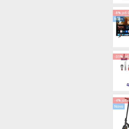
-8% još 
Novo
-31% još
-4% još 
Novo