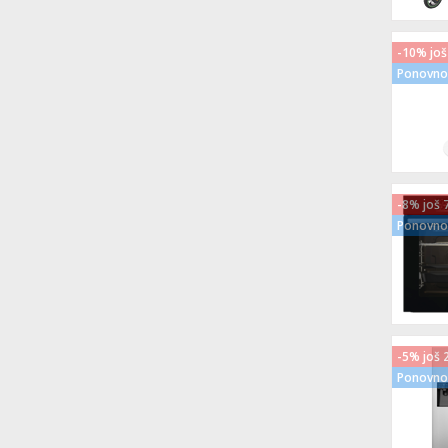
-10% još
Ponovno 
-8% još 
Ponovno 
-5% još 
Ponovno 