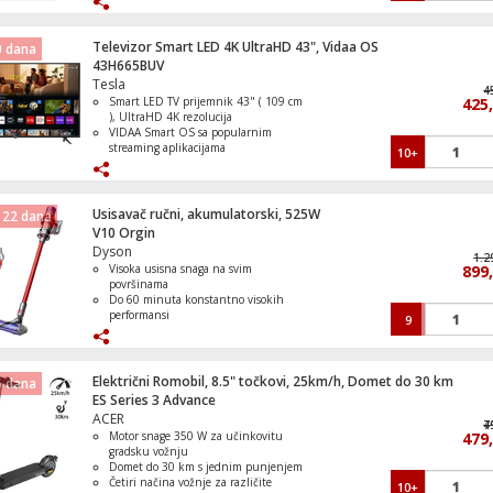
Televizor Smart LED 4K UltraHD 43", Vidaa OS
0 dana
43H665BUV
Tesla
Televizor Smart LED A6S UHD 4K 50"
4
Smart LED TV prijemnik 43" ( 109 cm
425
), UltraHD 4K rezolucija
VIDAA Smart OS sa popularnim
streaming aplikacijama
10+
Dolby Audio za kvalitetan i čist zvuk
Ugrađeni Wi-Fi, CI+ utor, Optički
digitalni audio izlaz
Aparat za uklanjanje dlačica, Lumea IPL 
3 HDMI i 2 USB priključka za
Usisavač ručni, akumulatorski, 525W
Series
 22 dana
jednostavno povezivanje uređaja
V10 Orgin
Dyson
1.2
Visoka usisna snaga na svim
899
površinama
Do 60 minuta konstantno visokih
Televizor Smart QLED 4K UltraHD 75", G
performansi
9
TV
Tri načina usisavanja
Brzo se pretvara u ručni usisavač
Mehanizam za precizno higijensko
pražnjenje spremnika
Električni Romobil, 8.5" točkovi, 25km/h, Domet do 30 km
6 dana
ES Series 3 Advance
ACER
Televizor Smart QLED 1000Hz 4K Ultra
7
4
Motor snage 350 W za učinkovitu
55", Google TV
479
gradsku vožnju
Domet do 30 km s jednim punjenjem
Četiri načina vožnje za različite
10+