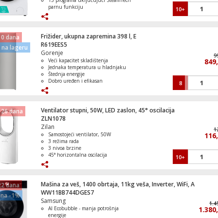
15 programa uključujući SteamTech
parnu funkciju
10+
Odgođeni start i zaštita za djecu
Kompaktne dimenzije pogodne za
manje prostore
Frižider, ukupna zapremina 398 l, E
 0 dana
R619EES5
na lageru
Gorenje
9
Veći kapacitet skladištenja
849
Jednaka temperatura u hladnjaku
Štednja energije
Dobro uređen i efikasan
8
Lijevo/desno otvaranje vrata
Ventilator stupni, 50W, LED zaslon, 45° oscilacija
 26 dana
ZLN1078
Zilan
1
Samostojeći ventilator, 50W
116
3 režima rada
3 nivoa brzine
45° horizontalna oscilacija
10+
LED zaslon, Daljinski upravljač
Mašina za veš, 1400 obrtaja, 11kg veša, Inverter, WiFi, A
22 dana
WW11BB744DGES7
ena -1%
Samsung
1.4
1.4
AI Ecobubble - manja potrošnja
1.380
energije