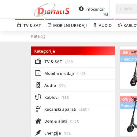
Infocentar
KM
TV & SAT
MOBILNI UREĐAJI
AUDIO
KABLO
Katalog
Kategorije
-8% još 
Ponovno 
TV & SAT
(774)
Mobilni uređaji
(1476)
Audio
(204)
Kablovi
(336)
-5% još 
Ponovno 
Kućanski aparati
(2681)
Dom & alati
(1401)
Energija
(859)