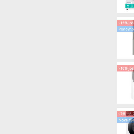
-15% još
Ponovno 
-10% još
-7% još 
Nova cij