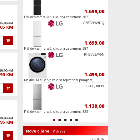
53,90
1.699,00
Frižider/zamrzivač, ukupna zapremina 387
Frižider/Zamrzivač, S
lit., D
Spider-Man
GBB72TW9DQ
95,00 KM
,05 KM
52,90
1.699,00
EGO
Frižider/zamrzivač, ukupna zapremina 387
Igralište Za Psiće, L
lit., D
Kutija sa
RH80V3AV6N
99,90 KM
47,90
1.499,00
,90 KM
sic
Mašina za sušenje veša sa toplotnom pumpom,
Buket tulipana, LEG
8kg, D
Zabava U S
GBBSJ10EPY
144,90
1.139,00
,
Frižider/zamrzivač, ukupna zapremina 333
Elsin ledeni dvorac,
lit., E
99,00 KM
,95 KM
Nove cijene
Vidi sve
50A6S
EGK102R