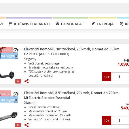
VI
KUĆANSKI APARATI
DOM & ALATI
ENERGIJA
KL
Električni Romobil , 10" točkovi, 25 km/h, Domet do 55 km
14 dana
F2 Plus E (AA.05.12.02.0003)
na lageru
Segway
1.2
1.1
Veći domet, veća snaga
1.099
Snažniji motor čeka na vaš poziv
TSC sustav protiv proklizavanja za
bezbrižnu vožnju
10+
Kuhinjska napa, max. protok 200 m³/h
Poboljšane 10-inčne gume koje se
same obnavljaju
Dvostruki kočioni sustav za veću
sigurnost
Električni Romobil, 8.5" točkovi, 20km/h, Domet do 20 km
6 dana
Mi Electric Scooter Essential
na lageru
Xiaomi
5
Snaga motora od 500W
549
Mikrovalna pećnica, 800W, 20 lit., bijela
Maksimalni domet od 20 km
Maksimalna brzina od 20 km/h
Veliki 8.5" pneumatski točkovi
10+
Težina skutera od samo 12 kg