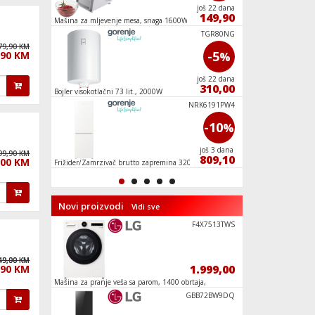
još 7 dana
još 22 dana
909,10
149,90
Mašina za mljevenje mesa, snaga 1600W
Ugradbena stakloker
zone
KLIMA BEKO
TGR80NG
79,90 KM
-3
-5
,90 KM
%
%
još 22 dana
još 22 dana
679,00
310,00
Bojler visokotlačni 73 lit., 2000W
Bojler pod pritiskom/
IPX4
WD2PA854AD
NRK6191PW4
-7
-10
%
%
još 22 dana
još 3 dana
99,90 KM
699,85
809,10
,00 KM
 kg
Frižider/Zamrzivač brutto zapremina 320 l,
Mašina za pranje veš
NoFrost Plus
programa
Novi proizvodi
Vidi sve
Spider-Man
F4X7513TWS
49,00 KM
49,90 KM
114,90
1.999,00
,90 KM
oj
Mašina za pranje veša sa parom, 1400 obrtaja,
Mašina za veš sa paro
13kg, A
13/7 kg, D
Građevinsk
GBB72BW9DQ