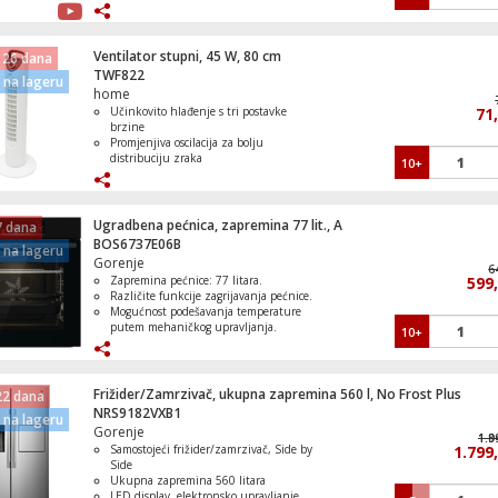
potrebe
Regenerativni E-ABS sistem kočenja za
veću sigurnost
Televizor Smart QLED 1000Hz 4K Ultra
IPX5 zaštita od prskanja vode i sklopivi
Ventilator stupni, 45 W, 80 cm
50", Google TV
 26 dana
dizajn
TWF822
na lageru
home
Učinkovito hlađenje s tri postavke
71
brzine
Promjenjiva oscilacija za bolju
distribuciju zraka
10+
Okretna kontrola za praktičnu
upotrebu
Jednostavan za nošenje
Moderan i elegantan izgled koji se
Ugradbena pećnica, zapremina 77 lit., A
7 dana
uklapa u svaki interijer
BOS6737E06B
na lageru
Gorenje
6
Zapremina pećnice: 77 litara.
599
Različite funkcije zagrijavanja pećnice.
Mogućnost podešavanja temperature
putem mehaničkog upravljanja.
10+
Teleskopske vodilice i dvije emajlirane
posude za pečenje.
Dvostruka vrata pećnice i sigurnosni
termoelektrični osigurač.
Frižider/Zamrzivač, ukupna zapremina 560 l, No Frost Plus
22 dana
NRS9182VXB1
na lageru
Gorenje
1.9
1.8
Samostojeći frižider/zamrzivač, Side by
1.799
Side
Ukupna zapremina 560 litara
LED display, elektronsko upravljanje