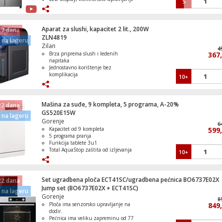
5
na vratima
MultiFlow hlađenje u frižideru
Ledomat sa dispenzerom
Aparat za slushi, kapacitet 2 lit., 200W
 7 dana
ZLN4819
na lageru
Zilan
4
Brza priprema slush i ledenih
367
napitaka
Jednostavno korištenje bez
komplikacija
10+
Kompaktan dizajn pogodan za svaku
kuhinju
Lako čišćenje i održavanje
Idealan za ljetne dane i osvježenje
Mašina za suđe, 9 kompleta, 5 programa, A-20%
22 dana
GS520E15W
na lageru
Gorenje
6
Kapacitet od 9 kompleta
599
5 programa pranja
Funkcija tablete 3u1
Total AquaStop zaštita od izljevanja
10+
Unutrašnjost od nehrđajućeg čelika
Set ugradbena ploča ECT41SC/ugradbena pećnica BO6737E02X
22 dana
Jump set (BO6737E02X + ECT41SC)
na lageru
Gorenje
8
Ploča ima senzorsko upravljanje na
849
dodir.
Pećnica ima veliku zapreminu od 77