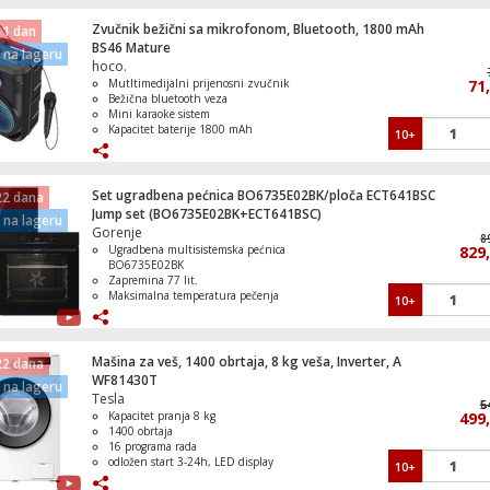
Zvučnik bežični sa mikrofonom, Bluetooth, 1800 mAh
 1 dan
Frižider ugradbeni, zapremina 301 lit., E
BS46 Mature
na lageru
hoco.
Mutltimedijalni prijenosni zvučnik
71
Bežična bluetooth veza
Mini karaoke sistem
Kapacitet baterije 1800 mAh
10+
Klima uređaj, 9000Btu, 2.6/2.7 kW, A/A
Svjetlosni efekti
Set ugradbena pećnica BO6735E02BK/ploča ECT641BSC
22 dana
Jump set (BO6735E02BK+ECT641BSC)
na lageru
Gorenje
8
Ugradbena multisistemska pećnica
829
Mašina za veš/sušilica, 1400 obrtaja, 8/5
BO6735E02BK
veša, D
Zapremina 77 lit.
Maksimalna temperatura pečenja
10+
300°C
Ugradbena staklokeramička ploča
ECT641BSC
Priključna snaga 6500 W
Mašina za veš, 1400 obrtaja, 8 kg veša, Inverter, A
22 dana
WF81430T
na lageru
Tesla
6
5
Kapacitet pranja 8 kg
499
1400 obrtaja
Spider-Man protiv Doca Ocka u podzemn
16 programa rada
željeznici
odložen start 3-24h, LED display
10+
Inverter