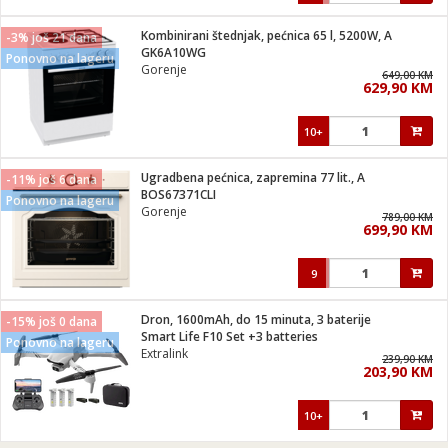
Kombinirani štednjak, pećnica 65 l, 5200W, A
-3% još 21 dana
GK6A10WG
Ponovno na lageru
Gorenje
649,00 KM
629,90 KM
10+
Ugradbena pećnica, zapremina 77 lit., A
-11% još 6 dana
BOS67371CLI
Ponovno na lageru
Gorenje
789,00 KM
699,90 KM
9
Dron, 1600mAh, do 15 minuta, 3 baterije
-15% još 0 dana
Smart Life F10 Set +3 batteries
Ponovno na lageru
Extralink
239,90 KM
203,90 KM
10+