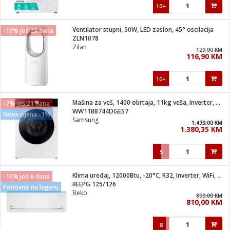
10+
Ventilator stupni, 50W, LED zaslon, 45° oscilacija
-10% još 25 dana
ZLN1078
Zilan
129,90 KM
116,90 KM
10+
Mašina za veš, 1400 obrtaja, 11kg veša, Inverter, WiFi, A
-7% još 21 dana
WW11BB744DGES7
Nova cijena -1%
Samsung
1.499,00 KM
1.479,00 KM
1.380,35 KM
5
Klima uređaj, 12000Btu, -20°C, R32, Inverter, WiFi, A+++/A++
-10% još 6 dana
BEEPG 125/126
Ponovno na lageru
Beko
899,00 KM
810,00 KM
8