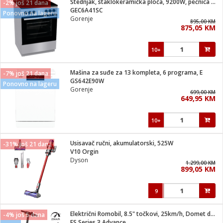
Štednjak, staklokeramička ploča, 9200W, pećnica 71 lit, A
-2% još 21 dana
 Smartphone
čvrsto gorivo
GEC6A41SC
Ponovno na lageru
iPhone
je
Gorenje
895,00 KM
875,05 KM
a
pretvaraći
če
pis
ice/ostalo
10+
i
dodaci
na metar
/čistače
i
hinjski pribor
Mašina za suđe za 13 kompleta, 6 programa, E
-7% još 21 dana
GS642E90W
Ponovno na lageru
aći/pribor
Gorenje
699,00 KM
i
649,95 KM
mari i kutije
taći/pribor
10+
je
Zabava
ika
/osigurači
Usisavač ručni, akumulatorski, 525W
-31% još 21 dana
V10 Orgin
Dyson
 noževe
1.299,00 KM
899,05 KM
a
e
Exterijer
witch
9
itch 2
i/ Vitrine
Električni Romobil, 8.5" točkovi, 25km/h, Domet do 30 km
-4% još 5 dana
ES Series 3 Advance