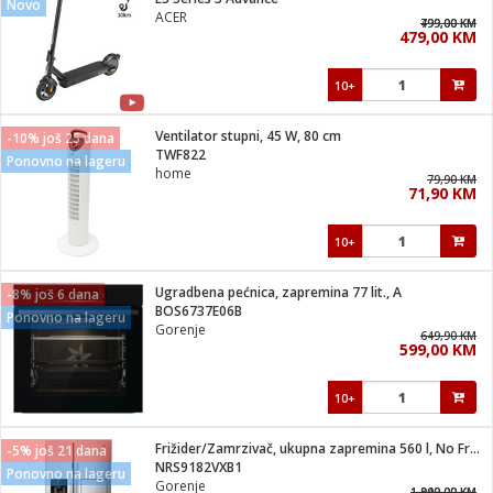
Novo
suđa
ACER
799,00 KM
499,00 KM
479,00 KM
e
10+
i
ja
Ventilator stupni, 45 W, 80 cm
-10% još 25 dana
TWF822
Ponovno na lageru
home
veša
79,90 KM
71,90 KM
plažu
 veša
eša/Sušilica
10+
/kamp tuš
bil
Ugradbena pećnica, zapremina 77 lit., A
-8% još 6 dana
BOS6737E06B
Ponovno na lageru
Gorenje
649,90 KM
ga / Zdravlje
599,00 KM
10+
i za kosu
za brijanje
Frižider/Zamrzivač, ukupna zapremina 560 l, No Frost Plus
-5% još 21 dana
NRS9182VXB1
Ponovno na lageru
Gorenje
1.949,00 KM
1.899,00 KM