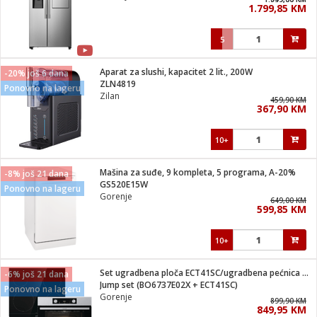
1.799,85 KM
i
5
Aparat za slushi, kapacitet 2 lit., 200W
-20% još 6 dana
ZLN4819
Ponovno na lageru
Zilan
459,90 KM
367,90 KM
10+
Mašina za suđe, 9 kompleta, 5 programa, A-20%
-8% još 21 dana
GS520E15W
Ponovno na lageru
Gorenje
649,00 KM
599,85 KM
10+
Set ugradbena ploča ECT41SC/ugradbena pećnica BO6737E02X
-6% još 21 dana
Jump set (BO6737E02X + ECT41SC)
Ponovno na lageru
Gorenje
899,90 KM
849,95 KM