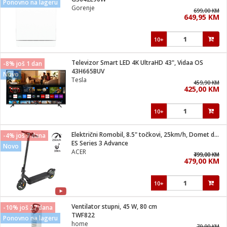
Ponovno na lageru
suđa
Gorenje
699,00 KM
649,95 KM
e
10+
i
ja
Televizor Smart LED 4K UltraHD 43", Vidaa OS
-8% još 1 dan
43H665BUV
Novo
Tesla
veša
459,90 KM
425,00 KM
plažu
 veša
eša/Sušilica
10+
/kamp tuš
bil
Električni Romobil, 8.5" točkovi, 25km/h, Domet do 30 km
-4% još 7 dana
ES Series 3 Advance
Novo
ACER
799,00 KM
499,00 KM
ga / Zdravlje
479,00 KM
10+
i za kosu
za brijanje
Ventilator stupni, 45 W, 80 cm
-10% još 27 dana
TWF822
Ponovno na lageru
home
79,90 KM