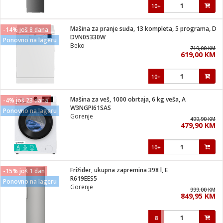
10+
Mašina za pranje suđa, 13 kompleta, 5 programa, D
-14% još 8 dana
DVN05330W
Ponovno na lageru
Beko
719,00 KM
619,00 KM
10+
Mašina za veš, 1000 obrtaja, 6 kg veša, A
-4% još 23 dana
W3NGPI61SAS
Ponovno na lageru
Gorenje
499,90 KM
479,90 KM
10+
Frižider, ukupna zapremina 398 l, E
-15% još 1 dan
R619EES5
Ponovno na lageru
Gorenje
999,00 KM
849,95 KM
8