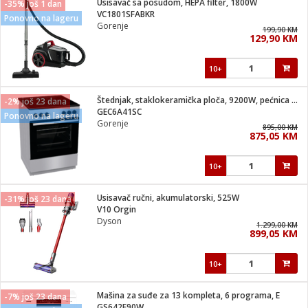
Usisavač sa posudom, HEPA filter, 1800W
-35% još 1 dan
 Smartphone
čvrsto gorivo
VC1801SFABKR
Ponovno na lageru
iPhone
je
Gorenje
199,90 KM
129,90 KM
a
pretvaraći
če
pis
ice/ostalo
10+
i
dodaci
na metar
/čistače
i
hinjski pribor
Štednjak, staklokeramička ploča, 9200W, pećnica 71 lit, A
-2% još 23 dana
GEC6A41SC
Ponovno na lageru
aći/pribor
Gorenje
895,00 KM
i
875,05 KM
mari i kutije
taći/pribor
10+
je
Zabava
ika
/osigurači
Usisavač ručni, akumulatorski, 525W
-31% još 23 dana
V10 Orgin
Dyson
 noževe
1.299,00 KM
899,05 KM
a
e
Exterijer
witch
10+
itch 2
i/ Vitrine
Mašina za suđe za 13 kompleta, 6 programa, E
-7% još 23 dana
GS642E90W