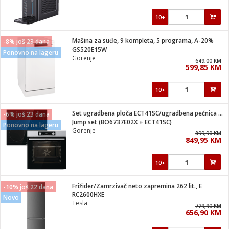
10+
Mašina za suđe, 9 kompleta, 5 programa, A-20%
-8% još 23 dana
GS520E15W
Ponovno na lageru
Gorenje
649,00 KM
599,85 KM
10+
Set ugradbena ploča ECT41SC/ugradbena pećnica BO6737E02X
-6% još 23 dana
Jump set (BO6737E02X + ECT41SC)
Ponovno na lageru
Gorenje
899,90 KM
849,95 KM
10+
Frižider/Zamrzivač neto zapremina 262 lit., E
-10% još 22 dana
RC2600HXE
Novo
Tesla
729,90 KM
656,90 KM