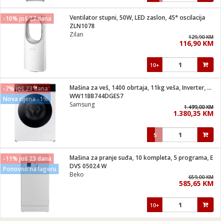
Ventilator stupni, 50W, LED zaslon, 45° oscilacija
-10% još 27 dana
ZLN1078
Zilan
129,90 KM
116,90 KM
10+
Mašina za veš, 1400 obrtaja, 11kg veša, Inverter, WiFi, A
-7% još 23 dana
WW11BB744DGES7
Nova cijena -1%
Samsung
1.499,00 KM
1.479,00 KM
1.380,35 KM
5
Mašina za pranje suđa, 10 kompleta, 5 programa, E
-11% još 23 dana
DVS 05024 W
Ponovno na lageru
Beko
659,00 KM
585,65 KM
10+