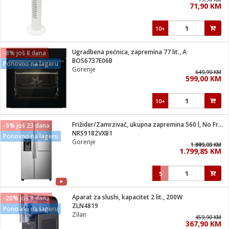
71,90 KM
i
10+
Ugradbena pećnica, zapremina 77 lit., A
-8% još 8 dana
BOS6737E06B
Ponovno na lageru
Gorenje
649,90 KM
599,00 KM
10+
Frižider/Zamrzivač, ukupna zapremina 560 l, No Frost Plus
-5% još 23 dana
NRS9182VXB1
Ponovno na lageru
Gorenje
1.949,00 KM
1.899,00 KM
1.799,85 KM
5
Aparat za slushi, kapacitet 2 lit., 200W
-20% još 8 dana
ZLN4819
Ponovno na lageru
Zilan
459,90 KM
367,90 KM