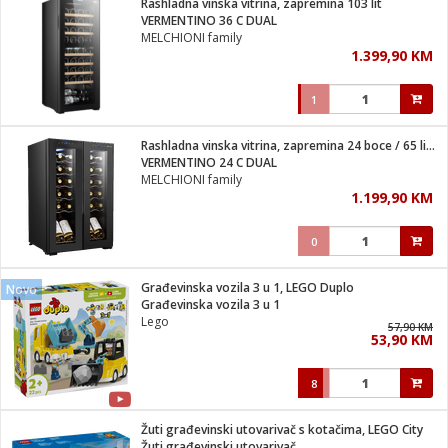
Rashladna vinska vitrina, zapremina 103 lit
 Smartphone
čvrsto gorivo
VERMENTINO 36 C DUAL
iPhone
je
MELCHIONI family
1.399,90 KM
a
pretvaraći
če
pis
ice/ostalo
1
i
dodaci
na metar
/čistače
i
hinjski pribor
Rashladna vinska vitrina, zapremina 24 boce / 65 lit., G
VERMENTINO 24 C DUAL
aći/pribor
MELCHIONI family
i
1.199,90 KM
mari i kutije
taći/pribor
0
je
Zabava
ika
/osigurači
Građevinska vozila 3 u 1, LEGO Duplo
Novo
Građevinska vozila 3 u 1
Lego
 noževe
57,90 KM
53,90 KM
a
e
Exterijer
witch
8
itch 2
i/ Vitrine
Žuti građevinski utovarivač s kotačima, LEGO City
Žuti građevinski utovarivač