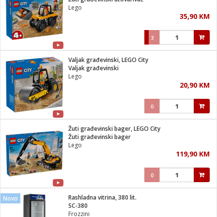
suđa
Lego
35,90 KM
e
3
i
ja
Valjak građevinski, LEGO City
Valjak građevinski
Lego
veša
20,90 KM
plažu
 veša
eša/Sušilica
0
/kamp tuš
bil
Žuti građevinski bager, LEGO City
Žuti građevinski bager
Lego
ga / Zdravlje
119,90 KM
0
i za kosu
za brijanje
Rashladna vitrina, 380 lit.
Novo
SC-380
Frozzini