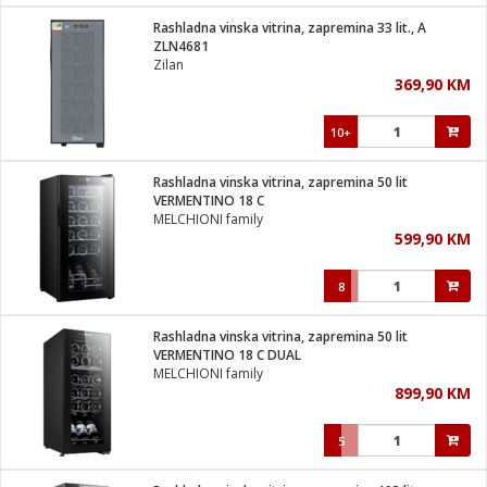
Rashladna vinska vitrina, zapremina 33 lit., A
 hrane
t
ZLN4681
i
 dom
Zilan
lušalice
ji i oprema
369,90 KM
ki aparati
i
 stanice
10+
A-100
ik
 pohrana
aciju
je
Rashladna vinska vitrina, zapremina 50 lit
e
VERMENTINO 18 C
glodare
e namjene
eđaje
 oprema
električne brave
MELCHIONI family
ije
odaci
599,90 KM
te
erije
etar
rtphone
i
8
je mesa
e
e
i program
Rashladna vinska vitrina, zapremina 50 lit
hone
trošni materijal
i zraka
VERMENTINO 18 C DUAL
anje
am
er
MELCHIONI family
prema
o kafu
let
ram
899,90 KM
l
oprema
spenzer
nderi
5
 Čistači
čnice
ene
sat
kupatilo