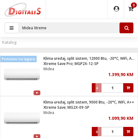
0
EĐAJI
PARATI
TI
IJA
i oprema
uređaji
ka
rane
i pribor
r - Analogija
Katalog
 BULLET
čni)
i
G9 / G4
- DOME
Klima uređaj, split sistem, 12000 Btu, -20°C, WiFi, A++
Ponovno na lageru
ževi
XVR
laptop
ijal
Xtreme Save Pro; MGP2X-12-SP
lsku
tiljke
dzor
nari
Midea
1.399,90 KM
a svjetla
r
deo
r - IP
je
essional
lati i pribor
4
ere
ači
x
a grla
čnici
Klima uređaj, split sistem, 9000 Btu, -20°C, WiFi, A++
e
S2
jenje
Xtreme Save; MG2X-09-SP
Midea
 C
ribor
li
1.099,90 KM
ndroid
blet ...
a IP kamere
e
zor- IP
6
jeći