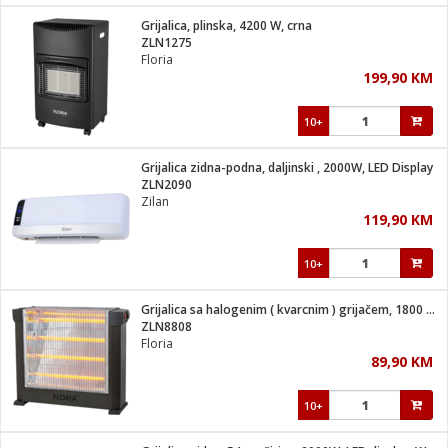
Grijalica, plinska, 4200 W, crna
 hrane
t
ZLN1275
i
 dom
Floria
lušalice
ji i oprema
199,90 KM
ki aparati
i
 stanice
10+
A-100
ik
 pohrana
aciju
je
Grijalica zidna-podna, daljinski , 2000W, LED Display
e
ZLN2090
glodare
e namjene
eđaje
 oprema
električne brave
Zilan
ije
odaci
119,90 KM
te
erije
etar
rtphone
i
10+
je mesa
e
e
i program
Grijalica sa halogenim ( kvarcnim ) grijačem, 1800 W, crna
hone
trošni materijal
i zraka
ZLN8808
anje
am
er
Floria
prema
o kafu
let
ram
89,90 KM
l
oprema
spenzer
nderi
10+
 Čistači
čnice
ene
sat
kupatilo