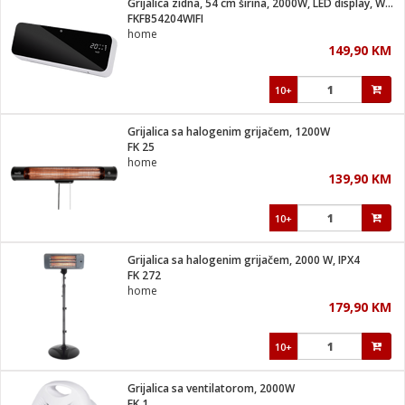
Grijalica zidna, 54 cm širina, 2000W, LED display, WiFi
 Smartphone
čvrsto gorivo
FKFB54204WIFI
iPhone
je
home
149,90 KM
a
pretvaraći
če
pis
ice/ostalo
10+
i
dodaci
na metar
/čistače
i
hinjski pribor
Grijalica sa halogenim grijačem, 1200W
FK 25
aći/pribor
home
i
139,90 KM
mari i kutije
taći/pribor
10+
je
Zabava
ika
/osigurači
Grijalica sa halogenim grijačem, 2000 W, IPX4
FK 272
home
 noževe
179,90 KM
a
e
Exterijer
witch
10+
itch 2
i/ Vitrine
Grijalica sa ventilatorom, 2000W
FK 1