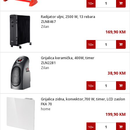
10+
Radijator uljni, 2500 W, 13 rebara
ZLN8467
Zilan
169,90 KM
10+
Grijalica keramička, 400W, timer
ZLN2281
Zilan
38,90 KM
10+
Grijalica zidna, konvektor,700 W, timer, LCD zaslon
FKA 70
home
199,90 KM
10+