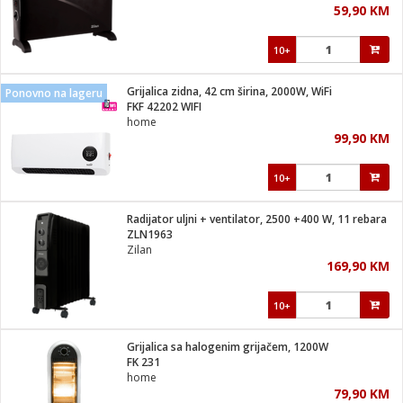
59,90 KM
i
10+
Grijalica zidna, 42 cm širina, 2000W, WiFi
Ponovno na lageru
FKF 42202 WIFI
home
99,90 KM
10+
Radijator uljni + ventilator, 2500 +400 W, 11 rebara
ZLN1963
Zilan
169,90 KM
10+
Grijalica sa halogenim grijačem, 1200W
FK 231
home
79,90 KM