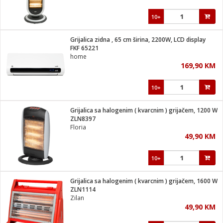
10+
Grijalica zidna , 65 cm širina, 2200W, LCD display
FKF 65221
home
169,90 KM
10+
Grijalica sa halogenim ( kvarcnim ) grijačem, 1200 W
ZLN8397
Floria
49,90 KM
10+
Grijalica sa halogenim ( kvarcnim ) grijačem, 1600 W
ZLN1114
Zilan
49,90 KM