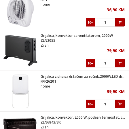
suđa
home
36,90 KM
e
10+
i
ja
Grijalica, konvektor sa ventilatorom, 2000W
ZLN2055
Zilan
veša
79,90 KM
plažu
 veša
eša/Sušilica
10+
/kamp tuš
bil
Grijalica zidna sa držačem za ručnik,2000W,LED display,IP22
FKF26201
home
ga / Zdravlje
99,90 KM
10+
i za kosu
za brijanje
Grijalica, konvektor, 2000 W, podesiv termostat, crna
ZLN6843/BK
Zilan