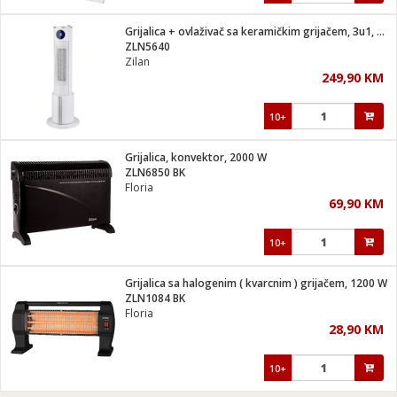
Grijalica + ovlaživač sa keramičkim grijačem, 3u1, 2200 W
ZLN5640
Zilan
249,90 KM
10+
Grijalica, konvektor, 2000 W
ZLN6850 BK
Floria
69,90 KM
10+
Grijalica sa halogenim ( kvarcnim ) grijačem, 1200 W
ZLN1084 BK
Floria
28,90 KM
10+