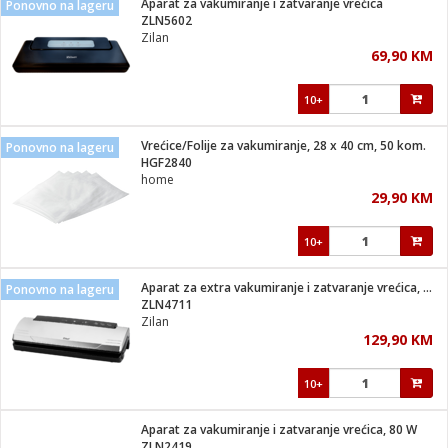
Aparat za vakumiranje i zatvaranje vrećica
Ponovno na lageru
 Smartphone
čvrsto gorivo
ZLN5602
iPhone
je
Zilan
69,90 KM
a
pretvaraći
če
pis
ice/ostalo
10+
i
dodaci
na metar
/čistače
i
hinjski pribor
Vrećice/Folije za vakumiranje, 28 x 40 cm, 50 kom.
Ponovno na lageru
HGF2840
aći/pribor
home
i
29,90 KM
mari i kutije
taći/pribor
10+
je
Zabava
ika
/osigurači
Aparat za extra vakumiranje i zatvaranje vrećica, 110 W
Ponovno na lageru
ZLN4711
Zilan
 noževe
129,90 KM
a
e
Exterijer
witch
10+
itch 2
i/ Vitrine
Aparat za vakumiranje i zatvaranje vrećica, 80 W
ZLN2419