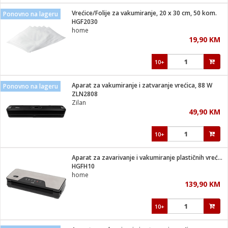
Vrećice/Folije za vakumiranje, 20 x 30 cm, 50 kom.
Ponovno na lageru
 hrane
t
HGF2030
i
 dom
home
lušalice
ji i oprema
19,90 KM
ki aparati
i
 stanice
10+
A-100
ik
 pohrana
aciju
je
Aparat za vakumiranje i zatvaranje vrećica, 88 W
Ponovno na lageru
e
ZLN2808
glodare
e namjene
eđaje
 oprema
električne brave
Zilan
ije
odaci
49,90 KM
te
erije
etar
rtphone
i
10+
je mesa
e
e
i program
Aparat za zavarivanje i vakumiranje plastičnih vrećica, 130W
hone
trošni materijal
i zraka
HGFH10
anje
am
er
home
prema
o kafu
let
ram
139,90 KM
l
oprema
spenzer
nderi
10+
 Čistači
čnice
ene
sat
kupatilo