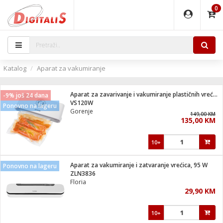
0
EĐAJI
PARATI
TI
IJA
i oprema
uređaji
ka
rane
i pribor
r - Analogija
Katalog
Aparat za vakumiranje
 BULLET
čni)
i
G9 / G4
- DOME
Aparat za zavarivanje i vakumiranje plastičnih vrećica
-9% još 24 dana
ževi
XVR
laptop
ijal
VS120W
Ponovno na lageru
lsku
tiljke
dzor
nari
Gorenje
149,00 KM
135,00 KM
a svjetla
r
deo
r - IP
je
essional
lati i pribor
10+
ere
ači
x
a grla
čnici
Aparat za vakumiranje i zatvaranje vrećica, 95 W
Ponovno na lageru
e
S2
jenje
ZLN3836
Floria
 C
ribor
li
29,90 KM
ndroid
blet ...
a IP kamere
e
zor- IP
10+
jeći