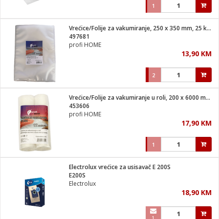
1
Vrećice/Folije za vakumiranje, 250 x 350 mm, 25 kom
497681
profi HOME
13,90 KM
2
Vrećice/Folije za vakumiranje u roli, 200 x 6000 mm, 2 kom
453606
profi HOME
17,90 KM
1
Electrolux vrećice za usisavač E 200S
E200S
Electrolux
18,90 KM
1