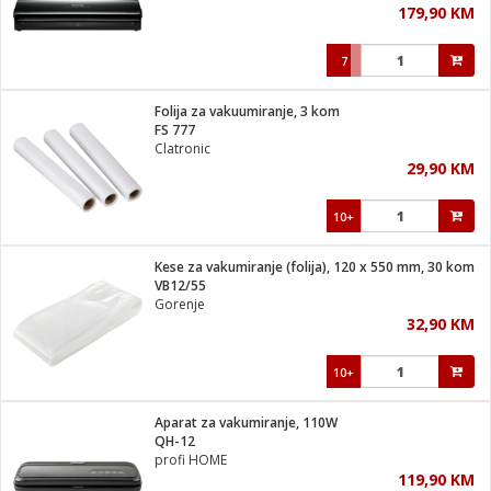
179,90 KM
i
7
Folija za vakuumiranje, 3 kom
FS 777
Clatronic
29,90 KM
10+
Kese za vakumiranje (folija), 120 x 550 mm, 30 kom
VB12/55
Gorenje
32,90 KM
10+
Aparat za vakumiranje, 110W
QH-12
profi HOME
119,90 KM