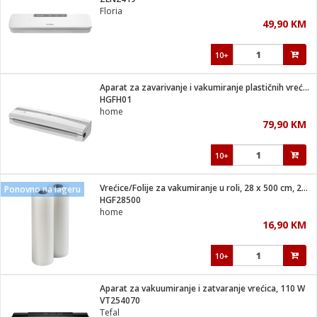
suđa
Floria
49,90 KM
e
10+
i
ja
Aparat za zavarivanje i vakumiranje plastičnih vrećica, 100W
HGFH01
home
veša
79,90 KM
plažu
 veša
eša/Sušilica
10+
/kamp tuš
bil
Vrećice/Folije za vakumiranje u roli, 28 x 500 cm, 2 kom.
Ponovno na lageru
HGF28500
home
ga / Zdravlje
16,90 KM
10+
i za kosu
za brijanje
Aparat za vakuumiranje i zatvaranje vrećica, 110 W
VT254070
Tefal