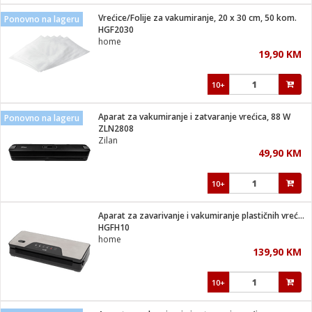
Vrećice/Folije za vakumiranje, 20 x 30 cm, 50 kom.
Ponovno na lageru
 hrane
t
HGF2030
i
 dom
home
lušalice
ji i oprema
19,90 KM
ki aparati
i
 stanice
10+
A-100
ik
 pohrana
aciju
je
Aparat za vakumiranje i zatvaranje vrećica, 88 W
Ponovno na lageru
e
ZLN2808
glodare
e namjene
eđaje
 oprema
električne brave
Zilan
ije
odaci
49,90 KM
te
erije
etar
rtphone
i
10+
je mesa
e
e
i program
Aparat za zavarivanje i vakumiranje plastičnih vrećica, 130W
hone
trošni materijal
i zraka
HGFH10
anje
am
er
home
prema
o kafu
let
ram
139,90 KM
l
oprema
spenzer
nderi
10+
 Čistači
čnice
ene
sat
kupatilo