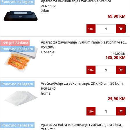
Aparat za vakumiranje i zatvaranje vrećica
Ponovno na lageru
 Smartphone
čvrsto gorivo
ZLN5602
iPhone
je
Zilan
69,90 KM
a
pretvaraći
če
pis
ice/ostalo
10+
i
dodaci
na metar
/čistače
i
hinjski pribor
Aparat za zavarivanje i vakumiranje plastičnih vrećica
-9% još 24 dana
VS120W
Ponovno na lageru
aći/pribor
Gorenje
149,00 KM
i
135,00 KM
mari i kutije
taći/pribor
10+
je
Zabava
ika
/osigurači
Vrećice/Folije za vakumiranje, 28 x 40 cm, 50 kom.
Ponovno na lageru
HGF2840
home
 noževe
29,90 KM
a
e
Exterijer
witch
10+
itch 2
i/ Vitrine
Aparat za extra vakumiranje i zatvaranje vrećica, 110 W
Ponovno na lageru
ZLN4711