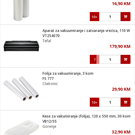
16,90 KM
i
10+
Aparat za vakuumiranje i zatvaranje vrećica, 110 W
VT254070
Tefal
179,90 KM
7
Folija za vakuumiranje, 3 kom
FS 777
Clatronic
29,90 KM
10+
Kese za vakumiranje (folija), 120 x 550 mm, 30 kom
VB12/55
Gorenje
32,90 KM