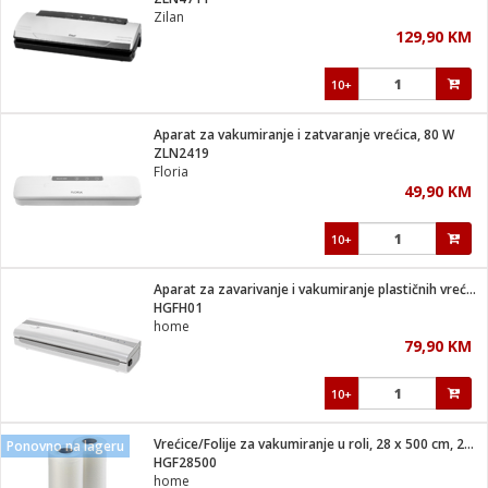
suđa
Zilan
129,90 KM
e
10+
i
ja
Aparat za vakumiranje i zatvaranje vrećica, 80 W
ZLN2419
Floria
veša
49,90 KM
plažu
 veša
eša/Sušilica
10+
/kamp tuš
bil
Aparat za zavarivanje i vakumiranje plastičnih vrećica, 100W
HGFH01
home
ga / Zdravlje
79,90 KM
10+
i za kosu
za brijanje
Vrećice/Folije za vakumiranje u roli, 28 x 500 cm, 2 kom.
Ponovno na lageru
HGF28500
home