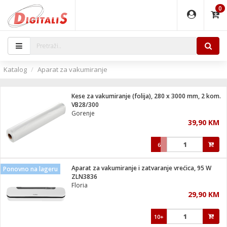
0
EĐAJI
PARATI
TI
IJA
i oprema
uređaji
ka
rane
i pribor
r - Analogija
Katalog
Aparat za vakumiranje
 BULLET
čni)
i
G9 / G4
- DOME
Kese za vakumiranje (folija), 280 x 3000 mm, 2 kom.
ževi
XVR
laptop
ijal
VB28/300
lsku
tiljke
dzor
nari
Gorenje
39,90 KM
a svjetla
r
deo
r - IP
je
essional
lati i pribor
6
ere
ači
x
a grla
čnici
Aparat za vakumiranje i zatvaranje vrećica, 95 W
Ponovno na lageru
e
S2
jenje
ZLN3836
Floria
 C
ribor
li
29,90 KM
ndroid
blet ...
a IP kamere
e
zor- IP
10+
jeći