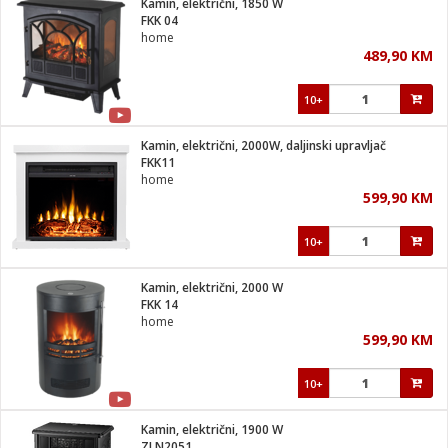
Kamin, električni, 1850 W
 Smartphone
čvrsto gorivo
FKK 04
iPhone
je
home
489,90 KM
a
pretvaraći
če
pis
ice/ostalo
10+
i
dodaci
na metar
/čistače
i
hinjski pribor
Kamin, električni, 2000W, daljinski upravljač
FKK11
aći/pribor
home
i
599,90 KM
mari i kutije
taći/pribor
10+
je
Zabava
ika
/osigurači
Kamin, električni, 2000 W
FKK 14
home
 noževe
599,90 KM
a
e
Exterijer
witch
10+
itch 2
i/ Vitrine
Kamin, električni, 1900 W
ZLN2051