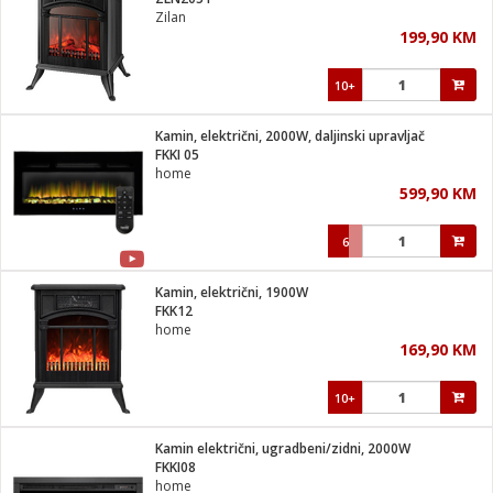
suđa
Zilan
199,90 KM
e
10+
i
ja
Kamin, električni, 2000W, daljinski upravljač
FKKI 05
home
veša
599,90 KM
plažu
 veša
eša/Sušilica
6
/kamp tuš
bil
Kamin, električni, 1900W
FKK12
home
ga / Zdravlje
169,90 KM
10+
i za kosu
za brijanje
Kamin električni, ugradbeni/zidni, 2000W
FKKI08
home