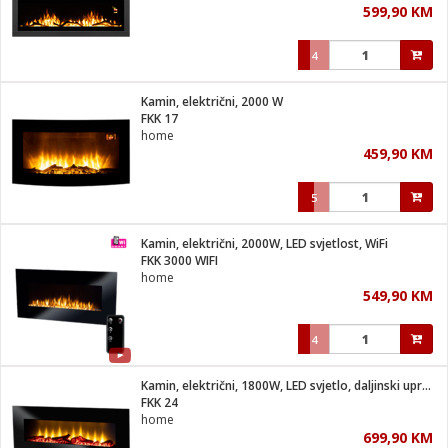
599,90 KM
i
4
Kamin, električni, 2000 W
FKK 17
home
459,90 KM
5
Kamin, električni, 2000W, LED svjetlost, WiFi
FKK 3000 WIFI
home
549,90 KM
4
Kamin, električni, 1800W, LED svjetlo, daljinski upravljač
FKK 24
home
699,90 KM