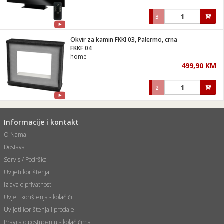
3
Okvir za kamin FKKI 03, Palermo, crna
FKKF 04
home
499,90 KM
2
Informacije i kontakt
O Nama
Dostava
Servis / Podrška
Uvijeti korištenja
Izjava o privatnosti
Uvjeti korištenja - kolačići
Uvijeti korištenja i prodaje
Pravila o postupanju s kolačićima