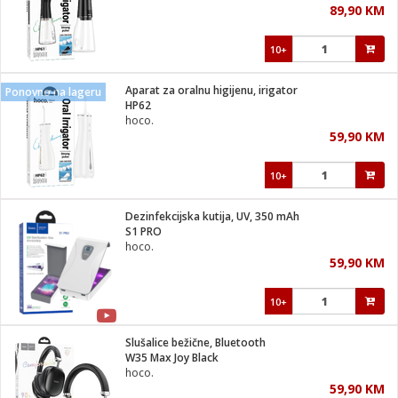
89,90 KM
i
10+
Aparat za oralnu higijenu, irigator
Ponovno na lageru
HP62
hoco.
59,90 KM
10+
Dezinfekcijska kutija, UV, 350 mAh
S1 PRO
hoco.
59,90 KM
10+
Slušalice bežične, Bluetooth
W35 Max Joy Black
hoco.
59,90 KM