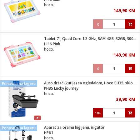
suđa
hoco.
149,90 KM
e
0
i
ja
Tablet 7", Quad Core 1.3 GHz, RAM 4GB, 32GB, 3000 mAh
HI16 Pink
hoco.
veša
149,90 KM
plažu
 veša
eša/Sušilica
0
/kamp tuš
bil
Auto držač (kutija) sa ogledalom, Hoco PH35, sklopivi
Ponovno na lageru
PH35 Lucky journey
hoco.
ga / Zdravlje
39,90 KM
10+
i za kosu
za brijanje
Aparat za oralnu higijenu, irigator
Ponovno na lageru
HP61
hoco.