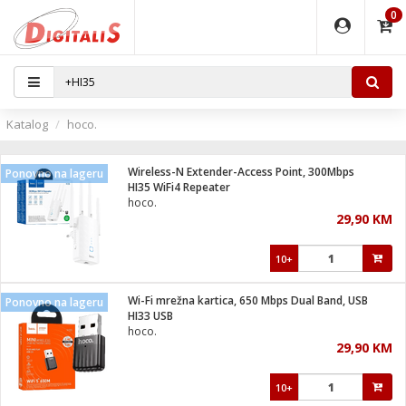
0
EĐAJI
PARATI
TI
IJA
i oprema
uređaji
ka
rane
i pribor
r - Analogija
Katalog
hoco.
 BULLET
čni)
i
G9 / G4
- DOME
Wireless-N Extender-Access Point, 300Mbps
Ponovno na lageru
ževi
XVR
laptop
ijal
HI35 WiFi4 Repeater
lsku
tiljke
dzor
nari
hoco.
29,90 KM
a svjetla
r
deo
r - IP
je
essional
lati i pribor
10+
ere
ači
x
a grla
čnici
Wi-Fi mrežna kartica, 650 Mbps Dual Band, USB
Ponovno na lageru
e
S2
jenje
HI33 USB
hoco.
 C
ribor
li
29,90 KM
ndroid
blet ...
a IP kamere
e
zor- IP
10+
jeći