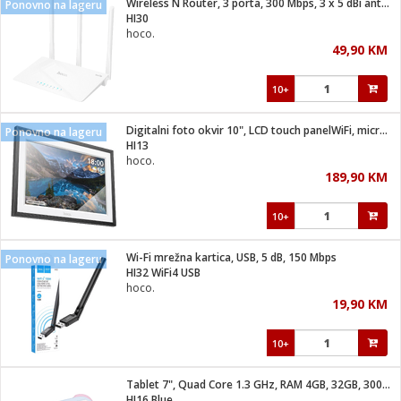
Wireless N Router, 3 porta, 300 Mbps, 3 x 5 dBi antena
Ponovno na lageru
 Smartphone
čvrsto gorivo
HI30
iPhone
je
hoco.
49,90 KM
a
pretvaraći
če
pis
ice/ostalo
10+
i
dodaci
na metar
/čistače
i
hinjski pribor
Digitalni foto okvir 10", LCD touch panelWiFi, microUSB
Ponovno na lageru
HI13
aći/pribor
hoco.
i
189,90 KM
mari i kutije
taći/pribor
10+
je
Zabava
ika
/osigurači
Wi-Fi mrežna kartica, USB, 5 dB, 150 Mbps
Ponovno na lageru
HI32 WiFi4 USB
hoco.
 noževe
19,90 KM
a
e
Exterijer
witch
10+
itch 2
i/ Vitrine
Tablet 7", Quad Core 1.3 GHz, RAM 4GB, 32GB, 3000 mAh
HI16 Blue