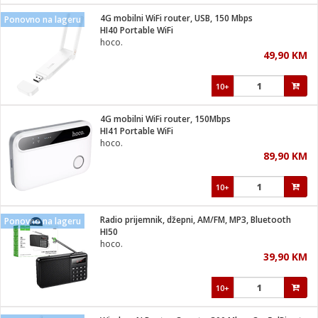
4G mobilni WiFi router, USB, 150 Mbps
Ponovno na lageru
 hrane
t
HI40 Portable WiFi
i
 dom
hoco.
lušalice
ji i oprema
49,90 KM
ki aparati
i
 stanice
10+
A-100
ik
 pohrana
aciju
je
4G mobilni WiFi router, 150Mbps
e
HI41 Portable WiFi
glodare
e namjene
eđaje
 oprema
električne brave
hoco.
ije
odaci
89,90 KM
te
erije
etar
rtphone
i
10+
je mesa
e
e
i program
Radio prijemnik, džepni, AM/FM, MP3, Bluetooth
hone
Ponovno na lageru
trošni materijal
i zraka
HI50
anje
am
er
hoco.
prema
o kafu
let
ram
39,90 KM
l
oprema
spenzer
nderi
10+
 Čistači
čnice
ene
sat
kupatilo