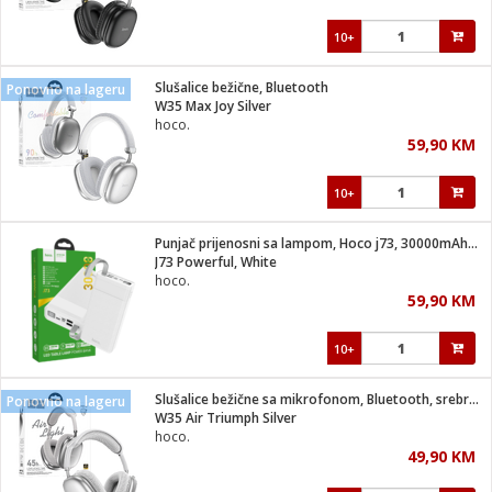
10+
Slušalice bežične, Bluetooth
Ponovno na lageru
W35 Max Joy Silver
hoco.
59,90 KM
10+
Punjač prijenosni sa lampom, Hoco j73, 30000mAh, 2A / 2A
J73 Powerful, White
hoco.
59,90 KM
10+
Slušalice bežične sa mikrofonom, Bluetooth, srebrena
Ponovno na lageru
W35 Air Triumph Silver
hoco.
49,90 KM