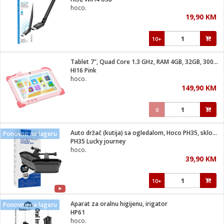
suđa
hoco.
19,90 KM
e
10+
i
ja
Tablet 7", Quad Core 1.3 GHz, RAM 4GB, 32GB, 3000 mAh
HI16 Pink
hoco.
veša
149,90 KM
plažu
 veša
eša/Sušilica
0
/kamp tuš
bil
Auto držač (kutija) sa ogledalom, Hoco PH35, sklopivi
Ponovno na lageru
PH35 Lucky journey
hoco.
ga / Zdravlje
39,90 KM
10+
i za kosu
za brijanje
Aparat za oralnu higijenu, irigator
Ponovno na lageru
HP61
hoco.