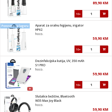
89,90 KM
i
10+
Aparat za oralnu higijenu, irigator
Ponovno na lageru
HP62
hoco.
59,90 KM
10+
Dezinfekcijska kutija, UV, 350 mAh
S1 PRO
hoco.
59,90 KM
10+
Slušalice bežične, Bluetooth
W35 Max Joy Black
hoco.
59,90 KM