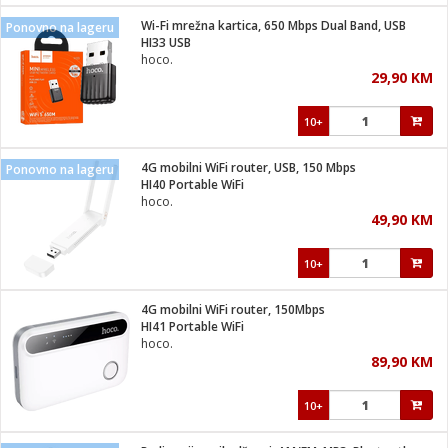
Wi-Fi mrežna kartica, 650 Mbps Dual Band, USB
Ponovno na lageru
 hrane
t
HI33 USB
i
 dom
hoco.
lušalice
ji i oprema
29,90 KM
ki aparati
i
 stanice
10+
A-100
ik
 pohrana
aciju
je
4G mobilni WiFi router, USB, 150 Mbps
Ponovno na lageru
e
HI40 Portable WiFi
glodare
e namjene
eđaje
 oprema
električne brave
hoco.
ije
odaci
49,90 KM
te
erije
etar
rtphone
i
10+
je mesa
e
e
i program
4G mobilni WiFi router, 150Mbps
hone
trošni materijal
i zraka
HI41 Portable WiFi
anje
am
er
hoco.
prema
o kafu
let
ram
89,90 KM
l
oprema
spenzer
nderi
10+
 Čistači
čnice
ene
sat
kupatilo