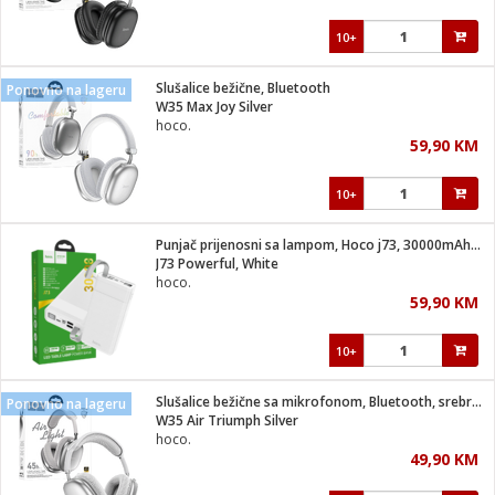
10+
Slušalice bežične, Bluetooth
Ponovno na lageru
W35 Max Joy Silver
hoco.
59,90 KM
10+
Punjač prijenosni sa lampom, Hoco j73, 30000mAh, 2A / 2A
J73 Powerful, White
hoco.
59,90 KM
10+
Slušalice bežične sa mikrofonom, Bluetooth, srebrena
Ponovno na lageru
W35 Air Triumph Silver
hoco.
49,90 KM