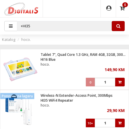
0
EĐAJI
PARATI
TI
IJA
i oprema
uređaji
ka
rane
i pribor
r - Analogija
Katalog
hoco.
 BULLET
čni)
i
G9 / G4
- DOME
Tablet 7", Quad Core 1.3 GHz, RAM 4GB, 32GB, 3000 mAh
ževi
XVR
laptop
ijal
HI16 Blue
lsku
tiljke
dzor
nari
hoco.
149,90 KM
a svjetla
r
deo
r - IP
je
essional
lati i pribor
0
ere
ači
x
a grla
čnici
Wireless-N Extender-Access Point, 300Mbps
Ponovno na lageru
e
S2
jenje
HI35 WiFi4 Repeater
hoco.
 C
ribor
li
29,90 KM
ndroid
blet ...
a IP kamere
e
zor- IP
10+
jeći