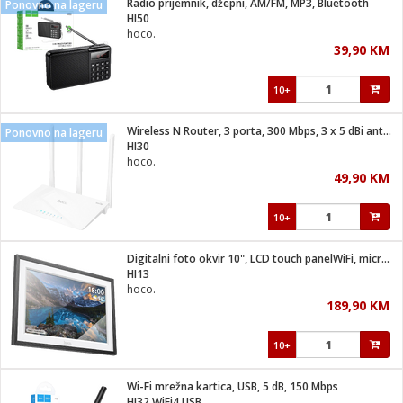
Radio prijemnik, džepni, AM/FM, MP3, Bluetooth
Ponovno na lageru
 Smartphone
čvrsto gorivo
HI50
iPhone
je
hoco.
39,90 KM
a
pretvaraći
če
pis
ice/ostalo
10+
i
dodaci
na metar
/čistače
i
hinjski pribor
Wireless N Router, 3 porta, 300 Mbps, 3 x 5 dBi antena
Ponovno na lageru
HI30
aći/pribor
hoco.
i
49,90 KM
mari i kutije
taći/pribor
10+
je
Zabava
ika
/osigurači
Digitalni foto okvir 10", LCD touch panelWiFi, microUSB
HI13
hoco.
 noževe
189,90 KM
a
e
Exterijer
witch
10+
itch 2
i/ Vitrine
Wi-Fi mrežna kartica, USB, 5 dB, 150 Mbps
HI32 WiFi4 USB