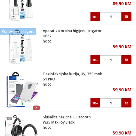
89,90 KM
i
10+
Aparat za oralnu higijenu, irigator
Ponovno na lageru
HP62
hoco.
59,90 KM
10+
Dezinfekcijska kutija, UV, 350 mAh
S1 PRO
hoco.
59,90 KM
10+
Slušalice bežične, Bluetooth
W35 Max Joy Black
hoco.
59,90 KM