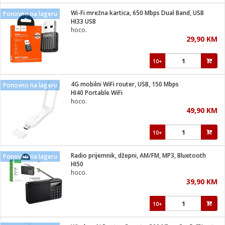
Wi-Fi mrežna kartica, 650 Mbps Dual Band, USB
Ponovno na lageru
 hrane
t
HI33 USB
i
 dom
hoco.
lušalice
ji i oprema
29,90 KM
ki aparati
i
 stanice
10+
A-100
ik
 pohrana
aciju
je
4G mobilni WiFi router, USB, 150 Mbps
Ponovno na lageru
e
HI40 Portable WiFi
glodare
e namjene
eđaje
 oprema
električne brave
hoco.
ije
odaci
49,90 KM
te
erije
etar
rtphone
i
10+
je mesa
e
e
i program
Radio prijemnik, džepni, AM/FM, MP3, Bluetooth
hone
Ponovno na lageru
trošni materijal
i zraka
HI50
anje
am
er
hoco.
prema
o kafu
let
ram
39,90 KM
l
oprema
spenzer
nderi
10+
 Čistači
čnice
ene
sat
kupatilo