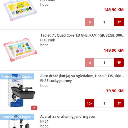
suđa
hoco.
149,90 KM
e
0
i
ja
Tablet 7", Quad Core 1.3 GHz, RAM 4GB, 32GB, 3000 mAh
HI16 Pink
hoco.
veša
149,90 KM
plažu
 veša
eša/Sušilica
0
/kamp tuš
bil
Auto držač (kutija) sa ogledalom, Hoco PH35, sklopivi
Ponovno na lageru
PH35 Lucky journey
hoco.
ga / Zdravlje
39,90 KM
10+
i za kosu
za brijanje
Aparat za oralnu higijenu, irigator
Ponovno na lageru
HP61
hoco.