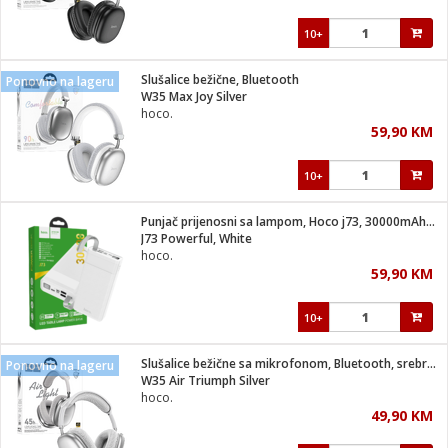
10+
Slušalice bežične, Bluetooth
Ponovno na lageru
W35 Max Joy Silver
hoco.
59,90 KM
10+
Punjač prijenosni sa lampom, Hoco j73, 30000mAh, 2A / 2A
J73 Powerful, White
hoco.
59,90 KM
10+
Slušalice bežične sa mikrofonom, Bluetooth, srebrena
Ponovno na lageru
W35 Air Triumph Silver
hoco.
49,90 KM