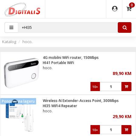
0
EĐAJI
PARATI
TI
IJA
i oprema
uređaji
ka
rane
i pribor
r - Analogija
Katalog
hoco.
 BULLET
čni)
i
G9 / G4
- DOME
4G mobilni WiFi router, 150Mbps
ževi
XVR
laptop
ijal
HI41 Portable WiFi
lsku
tiljke
dzor
nari
hoco.
89,90 KM
a svjetla
r
deo
r - IP
je
essional
lati i pribor
10+
ere
ači
x
a grla
čnici
Wireless-N Extender-Access Point, 300Mbps
Ponovno na lageru
e
S2
jenje
HI35 WiFi4 Repeater
hoco.
 C
ribor
li
29,90 KM
ndroid
blet ...
a IP kamere
e
zor- IP
10+
jeći