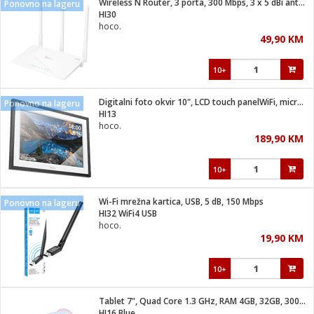
Wireless N Router, 3 porta, 300 Mbps, 3 x 5 dBi antena
Ponovno na lageru
 Smartphone
čvrsto gorivo
HI30
iPhone
je
hoco.
49,90 KM
a
pretvaraći
če
pis
ice/ostalo
10+
i
dodaci
na metar
/čistače
i
hinjski pribor
Digitalni foto okvir 10", LCD touch panelWiFi, microUSB
Ponovno na lageru
HI13
aći/pribor
hoco.
i
189,90 KM
mari i kutije
taći/pribor
10+
je
Zabava
ika
/osigurači
Wi-Fi mrežna kartica, USB, 5 dB, 150 Mbps
Ponovno na lageru
HI32 WiFi4 USB
hoco.
 noževe
19,90 KM
a
e
Exterijer
witch
10+
itch 2
i/ Vitrine
Tablet 7", Quad Core 1.3 GHz, RAM 4GB, 32GB, 3000 mAh
HI16 Blue